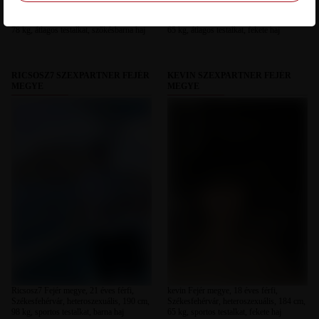
Dodesz Fejér megye, 20 éves férfi,
Varton Fejér megye, 24 éves férfi,
Székesfehérvár, heteroszexuális, 184 cm,
Székesfehérvár, heteroszexuális, 175 cm,
78 kg, átlagos testalkat, szőkésbarna haj
65 kg, átlagos testalkat, fekete haj
RICSOSZ7 SZEXPARTNER FEJÉR
KEVIN SZEXPARTNER FEJÉR
MEGYE
MEGYE
Ricsosz7 Fejér megye, 21 éves férfi,
kevin Fejér megye, 18 éves férfi,
Székesfehérvár, heteroszexuális, 190 cm,
Székesfehérvár, heteroszexuális, 184 cm,
98 kg, sportos testalkat, barna haj
65 kg, sportos testalkat, fekete haj