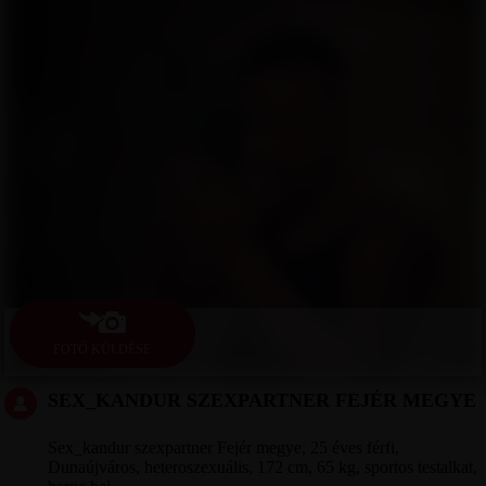
FOTÓ KÜLDÉSE
SEX_KANDUR SZEXPARTNER FEJÉR MEGYE
Sex_kandur szexpartner Fejér megye, 25 éves férfi,
Dunaújváros, heteroszexuális, 172 cm, 65 kg, sportos testalkat,