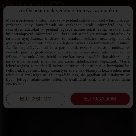
Az Ön adatainak védelme fontos a számunkra
SZEXPARTNER KERESŐ
Add át magad a vágyaidnak!
Mi és a partnereink információkat – például sütiket (cookie) – tárolunk egy
eszközön vagy hozzáférünk az eszközön tárolt információkhoz, és
személyes adatokat – például egyedi azonosítókat és az eszköz által
küldött alapvető információkat – kezelünk személyre szabott hirdetések és
tartalom nyújtásához, hirdetés- és tartalomméréshez, nézettségi adatok
Jelszó emlékeztető ›
gyűjtéséhez, valamint termékek kifejlesztéséhez és a termékek javításához.
Az Ön engedélyével mi és a partnereink eszközleolvasásos módszerrel
szerzett pontos geolokációs adatokat és azonosítási információkat is
Jegyezd meg az adataimat!
felhasználhatunk. A megfelelő helyre kattintva hozzájárulhat ahhoz, hogy
mi és a partnereink a fent leírtak szerint adatkezelést végezzünk. Másik
lehetőségként a megfelelő helyre kattintva elutasíthatja a hozzájárulást.
Felhívjuk figyelmét, hogy személyes adatainak bizonyos kezeléséhez nem
feltétlenül szükséges az Ön hozzájárulása, de jogában áll tiltakozni az
ilyen jellegű adatkezelés ellen. A beállításai csak erre a weboldalra
érvényesek.