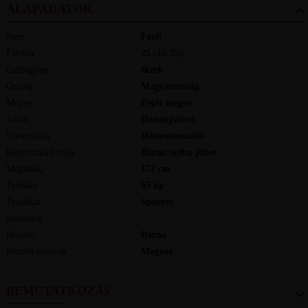
ALAPADATOK
Nem
Férfi
Életkor
25
(18-25)
Csillagjegy
Ikrek
Ország
Magyarország
Megye
Fejér megye
Város
Dunaújváros
Szexualitás
Heteroszexuális
Regisztráció célja
Bármi szóba jöhet
Magasság
172
cm
Testsúly
65
kg
Testalkat
Sportos
Szemszín
-
Hajszín
Barna
Beszélt nyelvek
magyar
BEMUTATKOZÁS