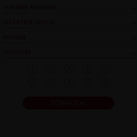
TOVÁBBI ADATAIM
JELÖLTEM ADATAI
FOTÓIM
SZAVAZÁS
1
2
3
4
5
6
7
8
9
10