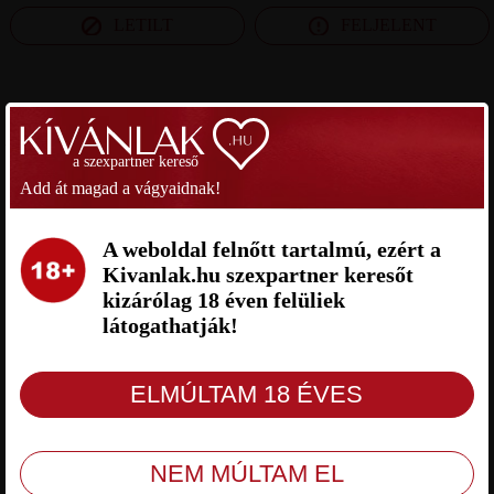
LETILT
FELJELENT
SZEXPARTNER FEJÉR MEGYE
a szexpartner kereső
DODESZ SZEXPARTNER FEJÉR
VARTON SZEXPARTNER FEJÉR
Add át magad a vágyaidnak!
MEGYE
MEGYE
A weboldal felnőtt tartalmú, ezért a
Kivanlak.hu szexpartner keresőt
kizárólag 18 éven felüliek
látogathatják!