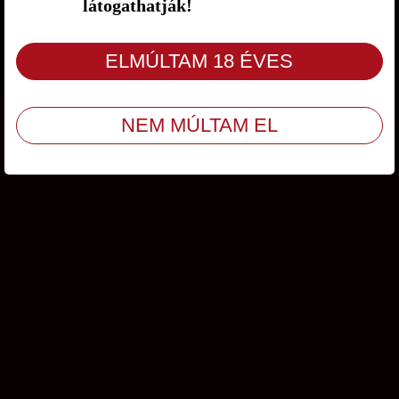
látogathatják!
Ügyfélszolgálat
/
ÁSZF
/
Adatvédelem
© Copyright 2009 - 2026 Amity Kft. Minden jog fenntartva