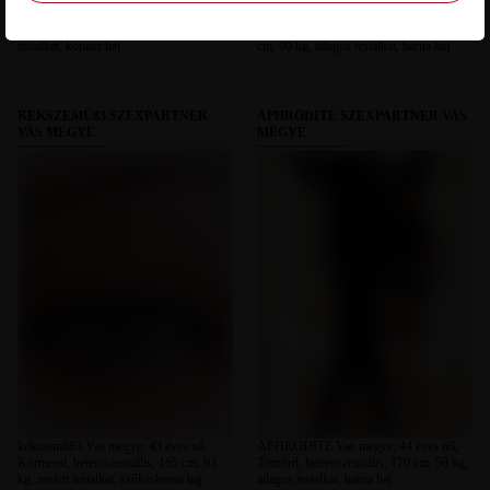
Mészi Vas megye, 45 éves férfi, Bük,
prodax Vas megye, 44 éves férfi,
heteroszexuális, 195 cm, 88 kg, sportos
Kőszegdoroszló, heteroszexuális, 182
testalkat, kopasz haj
cm, 90 kg, átlagos testalkat, barna haj
KÉKSZEMŰ83 SZEXPARTNER
APHRODITÉ SZEXPARTNER VAS
VAS MEGYE
MEGYE
kékszemű83 Vas megye, 43 éves nő,
APHRODITÉ Vas megye, 44 éves nő,
Körmend, heteroszexuális, 165 cm, 93
Tömörd, heteroszexuális, 170 cm, 58 kg,
kg, molett testalkat, szőkésbarna haj
átlagos testalkat, barna haj