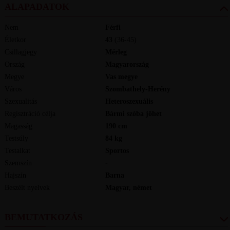
ALAPADATOK
Nem
Férfi
Életkor
43
(36-45)
Csillagjegy
Mérleg
Ország
Magyarország
Megye
Vas megye
Város
Szombathely-Herény
Szexualitás
Heteroszexuális
Regisztráció célja
Bármi szóba jöhet
Magasság
190
cm
Testsúly
84
kg
Testalkat
Sportos
Szemszín
-
Hajszín
Barna
Beszélt nyelvek
magyar, német
BEMUTATKOZÁS