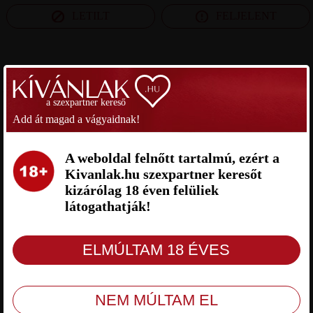
LETILT
FELJELENT
SZEXPARTNER VAS MEGYE
a szexpartner kereső
MÉSZI SZEXPARTNER VAS
PRODAX SZEXPARTNER VAS
Add át magad a vágyaidnak!
MEGYE
MEGYE
A weboldal felnőtt tartalmú, ezért a
Kivanlak.hu szexpartner keresőt
kizárólag 18 éven felüliek
látogathatják!