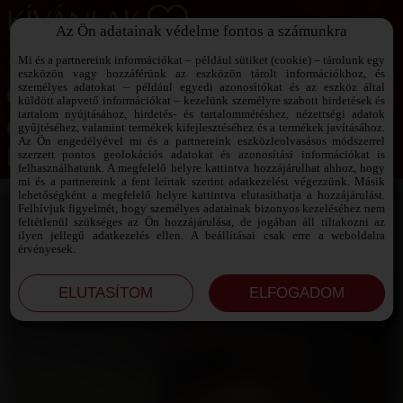
Az Ön adatainak védelme fontos a számunkra
SZEXPARTNER KERESŐ
Add át magad a vágyaidnak!
Mi és a partnereink információkat – például sütiket (cookie) – tárolunk egy
eszközön vagy hozzáférünk az eszközön tárolt információkhoz, és
személyes adatokat – például egyedi azonosítókat és az eszköz által
küldött alapvető információkat – kezelünk személyre szabott hirdetések és
tartalom nyújtásához, hirdetés- és tartalomméréshez, nézettségi adatok
Jelszó emlékeztető ›
gyűjtéséhez, valamint termékek kifejlesztéséhez és a termékek javításához.
Az Ön engedélyével mi és a partnereink eszközleolvasásos módszerrel
szerzett pontos geolokációs adatokat és azonosítási információkat is
Jegyezd meg az adataimat!
felhasználhatunk. A megfelelő helyre kattintva hozzájárulhat ahhoz, hogy
mi és a partnereink a fent leírtak szerint adatkezelést végezzünk. Másik
lehetőségként a megfelelő helyre kattintva elutasíthatja a hozzájárulást.
Felhívjuk figyelmét, hogy személyes adatainak bizonyos kezeléséhez nem
feltétlenül szükséges az Ön hozzájárulása, de jogában áll tiltakozni az
ilyen jellegű adatkezelés ellen. A beállításai csak erre a weboldalra
érvényesek.