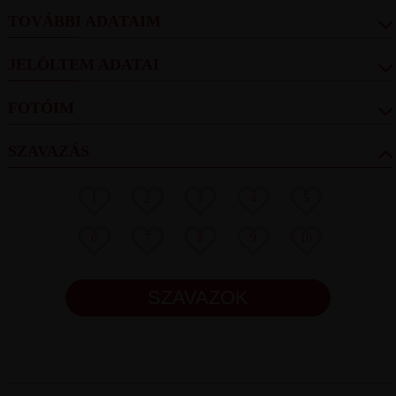
TOVÁBBI ADATAIM
JELÖLTEM ADATAI
FOTÓIM
SZAVAZÁS
1
2
3
4
5
6
7
8
9
10