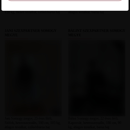
Gyorgy Somogy megye, 23 éves férfi,
RBRB Somogy megye, 23 éves férfi,
Balatonföldvár, heteroszexuális, 180 cm,
Siófok, heteroszexuális, 183 cm, 89 kg,
120 kg, molett testalkat, szőkésbarna haj
átlagos testalkat, barna haj
JANI SZEXPARTNER SOMOGY
BÁLINT SZEXPARTNER SOMOGY
MEGYE
MEGYE
Jani Somogy megye, 25 éves férfi,
Bálint Somogy megye, 22 éves férfi,
Siófok, heteroszexuális, 190 cm, 105 kg,
Kaposvár, heteroszexuális, 186 cm, 90
átlagos testalkat, szőkésbarna haj
kg, átlagos testalkat, barna haj