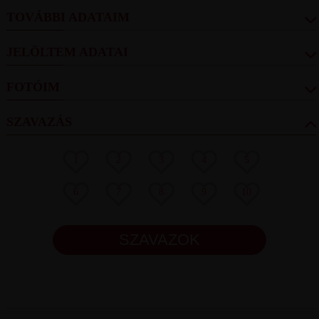
TOVÁBBI ADATAIM
JELÖLTEM ADATAI
FOTÓIM
SZAVAZÁS
1
2
3
4
5
6
7
8
9
10