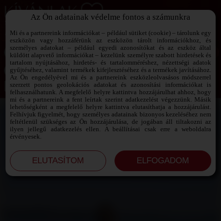
Az Ön adatainak védelme fontos a számunkra
SZEXPARTNER KERESŐ
Add át magad a vágyaidnak!
Mi és a partnereink információkat – például sütiket (cookie) – tárolunk egy
eszközön vagy hozzáférünk az eszközön tárolt információkhoz, és
személyes adatokat – például egyedi azonosítókat és az eszköz által
küldött alapvető információkat – kezelünk személyre szabott hirdetések és
tartalom nyújtásához, hirdetés- és tartalomméréshez, nézettségi adatok
Jelszó emlékeztető ›
gyűjtéséhez, valamint termékek kifejlesztéséhez és a termékek javításához.
Az Ön engedélyével mi és a partnereink eszközleolvasásos módszerrel
szerzett pontos geolokációs adatokat és azonosítási információkat is
Jegyezd meg az adataimat!
felhasználhatunk. A megfelelő helyre kattintva hozzájárulhat ahhoz, hogy
mi és a partnereink a fent leírtak szerint adatkezelést végezzünk. Másik
lehetőségként a megfelelő helyre kattintva elutasíthatja a hozzájárulást.
Felhívjuk figyelmét, hogy személyes adatainak bizonyos kezeléséhez nem
feltétlenül szükséges az Ön hozzájárulása, de jogában áll tiltakozni az
ilyen jellegű adatkezelés ellen. A beállításai csak erre a weboldalra
érvényesek.