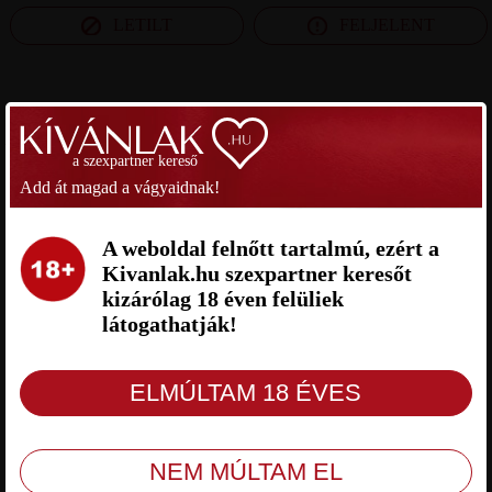
LETILT
FELJELENT
SZEXPARTNER SOMOGY MEGYE
a szexpartner kereső
GYORGY SZEXPARTNER
RBRB SZEXPARTNER SOMOGY
Add át magad a vágyaidnak!
SOMOGY MEGYE
MEGYE
A weboldal felnőtt tartalmú, ezért a
Kivanlak.hu szexpartner keresőt
kizárólag 18 éven felüliek
látogathatják!