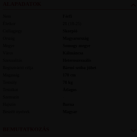
ALAPADATOK
Nem
Férfi
Életkor
21
(18-25)
Csillagjegy
Skorpió
Ország
Magyarország
Megye
Somogy megye
Város
Kálmáncsa
Szexualitás
Heteroszexuális
Regisztráció célja
Bármi szóba jöhet
Magasság
170
cm
Testsúly
78
kg
Testalkat
Átlagos
Szemszín
-
Hajszín
Barna
Beszélt nyelvek
magyar
BEMUTATKOZÁS