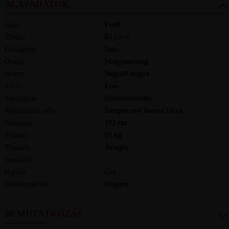
ALAPADATOK
Nem
Férfi
Életkor
65
(56+)
Csillagjegy
Szűz
Ország
Magyarország
Megye
Nógrád megye
Város
Etes
Szexualitás
Heteroszexuális
Regisztráció célja
Szexpartner hosszú távra
Magasság
173
cm
Testsúly
85
kg
Testalkat
Átlagos
Szemszín
-
Hajszín
Ősz
Beszélt nyelvek
magyar
BEMUTATKOZÁS