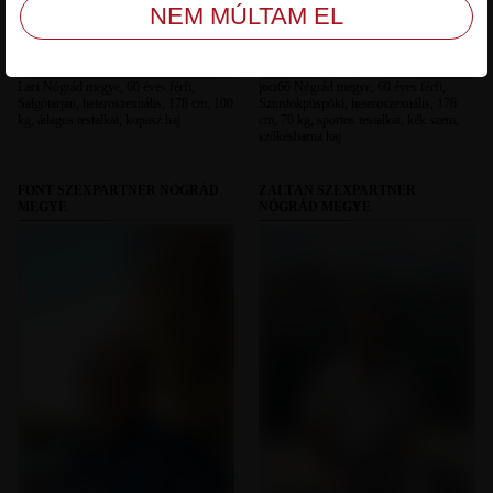
Laci Nógrád megye, 60 éves férfi,
joci66 Nógrád megye, 60 éves férfi,
Salgótarján, heteroszexuális, 178 cm, 100
Szurdokpüspöki, heteroszexuális, 176
kg, átlagos testalkat, kopasz haj
cm, 70 kg, sportos testalkat, kék szem,
szőkésbarna haj
FONT SZEXPARTNER NÓGRÁD
ZALTÁN SZEXPARTNER
MEGYE
NÓGRÁD MEGYE