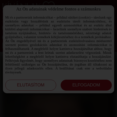
Az Ön adatainak védelme fontos a számunkra
SZEXPARTNER KERESŐ
Add át magad a vágyaidnak!
Mi és a partnereink információkat – például sütiket (cookie) – tárolunk egy
eszközön vagy hozzáférünk az eszközön tárolt információkhoz, és
személyes adatokat – például egyedi azonosítókat és az eszköz által
küldött alapvető információkat – kezelünk személyre szabott hirdetések és
tartalom nyújtásához, hirdetés- és tartalomméréshez, nézettségi adatok
Jelszó emlékeztető ›
gyűjtéséhez, valamint termékek kifejlesztéséhez és a termékek javításához.
Az Ön engedélyével mi és a partnereink eszközleolvasásos módszerrel
szerzett pontos geolokációs adatokat és azonosítási információkat is
Jegyezd meg az adataimat!
felhasználhatunk. A megfelelő helyre kattintva hozzájárulhat ahhoz, hogy
mi és a partnereink a fent leírtak szerint adatkezelést végezzünk. Másik
lehetőségként a megfelelő helyre kattintva elutasíthatja a hozzájárulást.
Felhívjuk figyelmét, hogy személyes adatainak bizonyos kezeléséhez nem
feltétlenül szükséges az Ön hozzájárulása, de jogában áll tiltakozni az
ilyen jellegű adatkezelés ellen. A beállításai csak erre a weboldalra
érvényesek.