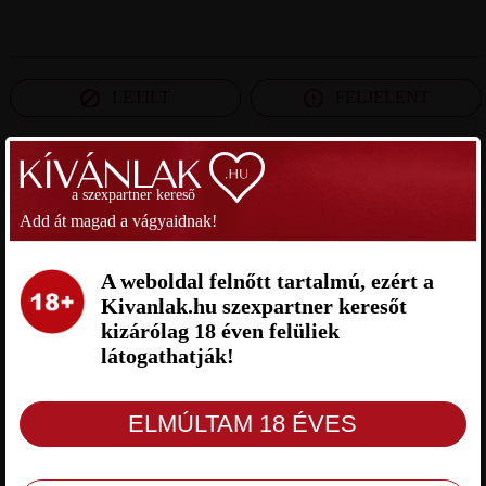
LETILT
FELJELENT
SZEXPARTNER NÓGRÁD MEGYE
a szexpartner kereső
Add át magad a vágyaidnak!
LACI SZEXPARTNER NÓGRÁD
JOCI66 SZEXPARTNER NÓGRÁD
MEGYE
MEGYE
A weboldal felnőtt tartalmú, ezért a
Kivanlak.hu szexpartner keresőt
kizárólag 18 éven felüliek
látogathatják!