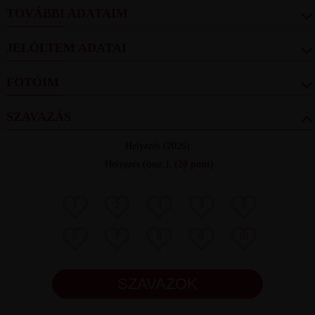
TOVÁBBI ADATAIM
JELÖLTEM ADATAI
FOTÓIM
SZAVAZÁS
Helyezés
(2026):
Helyezés (össz.)
:
(20 pont)
1
2
3
4
5
6
7
8
9
10