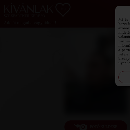
SZEXPARTNER KERESŐ
Mi és 
Add át magad a vágyaidnak!
hozzáf
azonos
hirdeté
valami
partne
informá
a part
helyre 
bizonyo
ilyen j
FOTÓ KÜLDÉSE