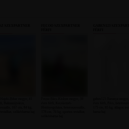
SZ SZEXPARTNER
FECOO SZEXPARTNER
GABEN123 SZEXPAR
FÉRFI
FÉRFI
 Hajdú-Bihar megye, 41
Fecoo Bács-Kiskun megye, 39
gaben123 Baranya megye,
rfi, Balmazújváros,
éves férfi, Kecskemét-
éves férfi, Pécs, heterosze
zexuális, 167 cm, 84 kg,
Hetényegyháza, heteroszexuális,
175 cm, 85 kg, átlagos test
testalkat, szőkésbarna haj
178 cm, 76 kg, sportos testalkat,
barna haj
szőkésbarna haj