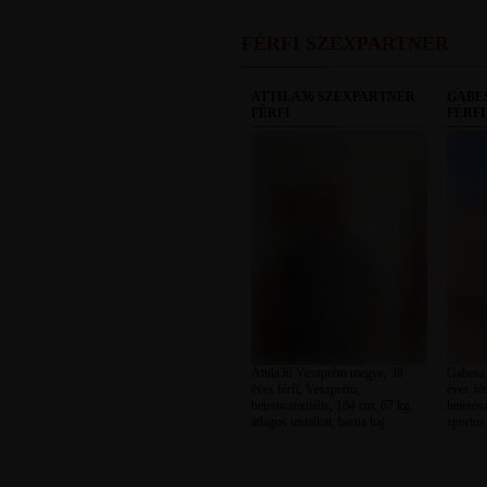
FÉRFI SZEXPARTNER
ATTILA36 SZEXPARTNER
GABE
FÉRFI
FÉRFI
Attila36 Veszprém megye, 38
Gabesz
éves férfi, Veszprém,
éves fé
heteroszexuális, 164 cm, 67 kg,
heteros
átlagos testalkat, barna haj
sportos 