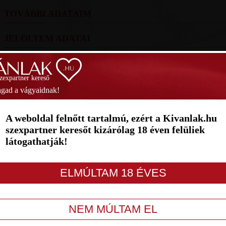
TOVÁBBI ADATAIM
JELÖLTEM ADATAI
FOTÓIM
szexpartner kereső
SZAVAZÁS
gad a vágyaidnak!
1
2
3
4
5
6
7
A weboldal felnőtt tartalmú, ezért a Kivanlak.hu
szexpartner keresőt kizárólag 18 éven felüliek
látogathatják!
LETILT