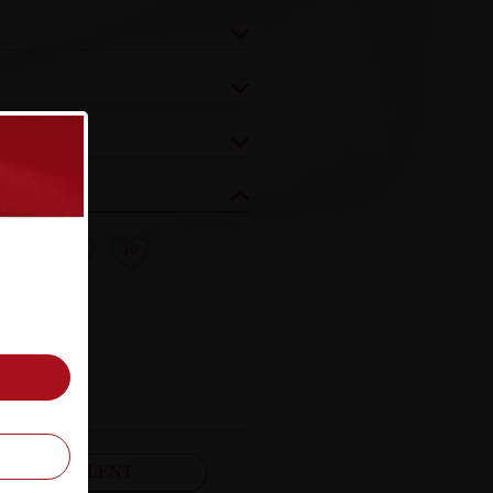
8
9
10
FELJELENT