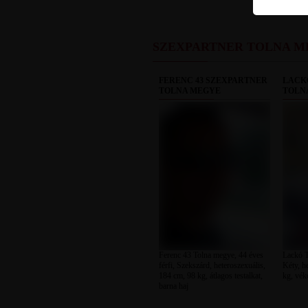
SZEXPARTNER TOLNA M
FERENC 43 SZEXPARTNER
LACK
TOLNA MEGYE
TOLN
Ferenc 43 Tolna megye, 44 éves
Lackó T
férfi, Szekszárd, heteroszexuális,
Kéty, h
184 cm, 98 kg, átlagos testalkat,
kg, vék
barna haj