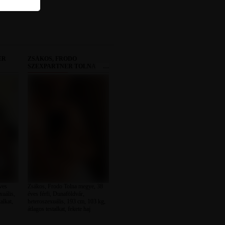
ER
ZSÁKOS, FRODO
SZEXPARTNER TOLNA
MEGYE
ves
Zsákos, Frodo Tolna megye, 38
xuális,
éves férfi, Dunaföldvár,
alkat,
heteroszexuális, 193 cm, 103 kg,
átlagos testalkat, fekete haj