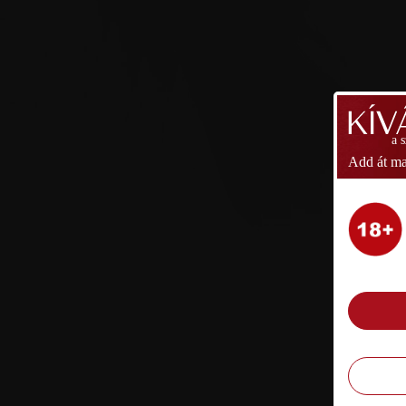
a 
Add át ma