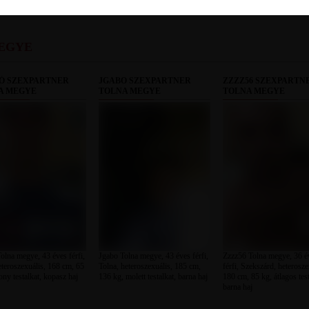
EGYE
Ó SZEXPARTNER
JGABO SZEXPARTNER
ZZZZ56 SZEXPARTN
A MEGYE
TOLNA MEGYE
TOLNA MEGYE
olna megye, 43 éves férfi,
Jgabo Tolna megye, 43 éves férfi,
Zzzz56 Tolna megye, 36 é
eteroszexuális, 168 cm, 65
Tolna, heteroszexuális, 185 cm,
férfi, Szekszárd, heterosze
ony testalkat, kopasz haj
136 kg, molett testalkat, barna haj
180 cm, 85 kg, átlagos test
barna haj