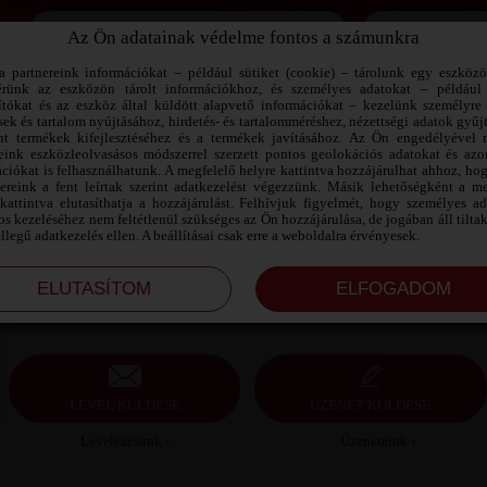
Az Ön adatainak védelme fontos a számunkra
Jegyezd meg az adataimat!
a partnereink információkat – például sütiket (cookie) – tárolunk egy eszköz
érünk az eszközön tárolt információkhoz, és személyes adatokat – például
ítókat és az eszköz által küldött alapvető információkat – kezelünk személyre 
sek és tartalom nyújtásához, hirdetés- és tartalomméréshez, nézettségi adatok gyűj
TIBACS SZEXPARTNER TOLNA
nt termékek kifejlesztéséhez és a termékek javításához. Az Ön engedélyével 
MEGYE
reink eszközleolvasásos módszerrel szerzett pontos geolokációs adatokat és azon
ciókat is felhasználhatunk. A megfelelő helyre kattintva hozzájárulhat ahhoz, ho
nereink a fent leírtak szerint adatkezelést végezzünk. Másik lehetőségként a me
Tibacs szexpartner Tolna megye, 40 éves férfi,
kattintva elutasíthatja a hozzájárulást. Felhívjuk figyelmét, hogy személyes a
Szekszárd, heteroszexuális, 186 cm, 95 kg, átlagos
s kezeléséhez nem feltétlenül szükséges az Ön hozzájárulása, de jogában áll tilta
testalkat, fekete haj
ellegű adatkezelés ellen. A beállításai csak erre a weboldalra érvényesek.
LEVÉL KÜLDÉSE
ÜZENET KÜLDÉSE
Levelezésünk ›
Üzeneteink ›