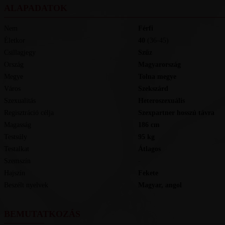
ALAPADATOK
Nem
Férfi
Életkor
40
(36-45)
Csillagjegy
Szűz
Ország
Magyarország
Megye
Tolna megye
Város
Szekszárd
Szexualitás
Heteroszexuális
Regisztráció célja
Szexpartner hosszú távra
Magasság
186
cm
Testsúly
95
kg
Testalkat
Átlagos
Szemszín
-
Hajszín
Fekete
Beszélt nyelvek
magyar, angol
BEMUTATKOZÁS