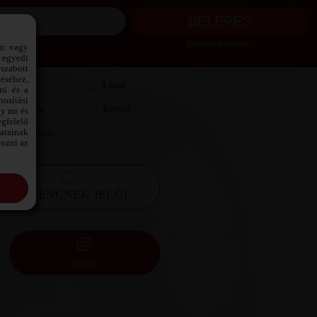
Jelszó emlékeztető ›
ön vagy
 egyedi
szabott
téséhez,
Láttam
Látott
mi és a
osítási
Kedvelem
Kedvel
gy mi és
gfelelő
datainak
Leveleztünk
kozni az
KEDVENCNEK JELÖL
CHAT