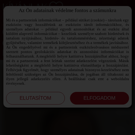
Az Ön adatainak védelme fontos a számunkra
SZEXPARTNER KERESŐ
Add át magad a vágyaidnak!
Mi és a partnereink információkat – például sütiket (cookie) – tárolunk egy
eszközön vagy hozzáférünk az eszközön tárolt információkhoz, és
személyes adatokat – például egyedi azonosítókat és az eszköz által
küldött alapvető információkat – kezelünk személyre szabott hirdetések és
tartalom nyújtásához, hirdetés- és tartalomméréshez, nézettségi adatok
Jelszó emlékeztető ›
gyűjtéséhez, valamint termékek kifejlesztéséhez és a termékek javításához.
Az Ön engedélyével mi és a partnereink eszközleolvasásos módszerrel
szerzett pontos geolokációs adatokat és azonosítási információkat is
Jegyezd meg az adataimat!
felhasználhatunk. A megfelelő helyre kattintva hozzájárulhat ahhoz, hogy
mi és a partnereink a fent leírtak szerint adatkezelést végezzünk. Másik
lehetőségként a megfelelő helyre kattintva elutasíthatja a hozzájárulást.
Felhívjuk figyelmét, hogy személyes adatainak bizonyos kezeléséhez nem
feltétlenül szükséges az Ön hozzájárulása, de jogában áll tiltakozni az
ilyen jellegű adatkezelés ellen. A beállításai csak erre a weboldalra
érvényesek.