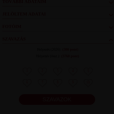
TOVÁBBI ADATAIM
JELÖLTEM ADATAI
FOTÓIM
SZAVAZÁS
Helyezés
(2026):
(300 pont)
Helyezés (össz.)
:
(3760 pont)
1
2
3
4
5
6
7
8
9
10