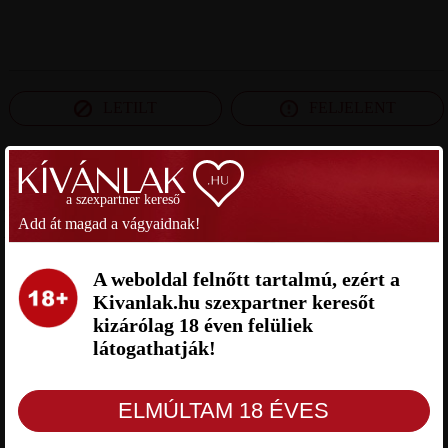
LETILT
FELJELENT
SZEXPARTNER JÁSZ-NAGYKUN-SZOLNOK
a szexpartner kereső
MEGYE
Add át magad a vágyaidnak!
JÁNOS SZEXPARTNER JÁSZ-
LOBO111 SZEXPARTNER JÁSZ-
A weboldal felnőtt tartalmú, ezért a
NAGYKUN-SZOLNOK MEGYE
NAGYKUN-SZOLNOK MEGYE
Kivanlak.hu szexpartner keresőt
kizárólag 18 éven felüliek
látogathatják!