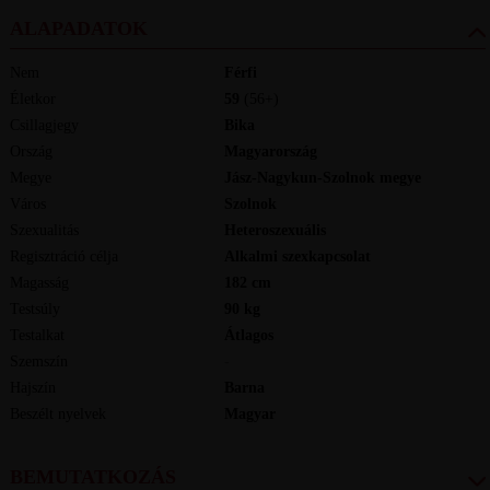
ALAPADATOK
Nem
Férfi
Életkor
59
(56+)
Csillagjegy
Bika
Ország
Magyarország
Megye
Jász-Nagykun-Szolnok megye
Város
Szolnok
Szexualitás
Heteroszexuális
Regisztráció célja
Alkalmi szexkapcsolat
Magasság
182
cm
Testsúly
90
kg
Testalkat
Átlagos
Szemszín
-
Hajszín
Barna
Beszélt nyelvek
magyar
BEMUTATKOZÁS