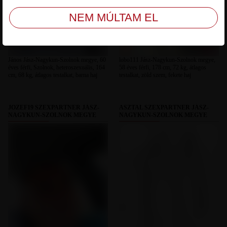
János Jász-Nagykun-Szolnok megye, 60
lobo111 Jász-Nagykun-Szolnok megye,
éves férfi, Szolnok, heteroszexuális, 164
58 éves férfi, 178 cm, 72 kg, átlagos
cm, 68 kg, átlagos testalkat, barna haj
testalkat, zöld szem, fekete haj
JOZEF19 SZEXPARTNER JÁSZ-
ASZTAL SZEXPARTNER JÁSZ-
NAGYKUN-SZOLNOK MEGYE
NAGYKUN-SZOLNOK MEGYE