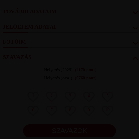
TOVÁBBI ADATAIM
JELÖLTEM ADATAI
FOTÓIM
SZAVAZÁS
Helyezés
(2026):
(1170 pont)
Helyezés (össz.)
:
(6760 pont)
1
2
3
4
5
6
7
8
9
10