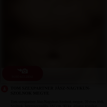
FOTÓ KÜLDÉSE
TOM SZEXPARTNER JÁSZ-NAGYKUN-
SZOLNOK MEGYE
Tom szexpartner Jász-Nagykun-Szolnok megye, 59 éves férfi,
Szolnok, heteroszexuális, 182 cm, 90 kg, átlagos testalkat,