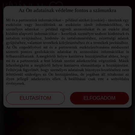
Az Ön adatainak védelme fontos a számunkra
SZEXPARTNER KERESŐ
Add át magad a vágyaidnak!
Mi és a partnereink információkat – például sütiket (cookie) – tárolunk egy
eszközön vagy hozzáférünk az eszközön tárolt információkhoz, és
személyes adatokat – például egyedi azonosítókat és az eszköz által
küldött alapvető információkat – kezelünk személyre szabott hirdetések és
tartalom nyújtásához, hirdetés- és tartalomméréshez, nézettségi adatok
Jelszó emlékeztető ›
gyűjtéséhez, valamint termékek kifejlesztéséhez és a termékek javításához.
Az Ön engedélyével mi és a partnereink eszközleolvasásos módszerrel
szerzett pontos geolokációs adatokat és azonosítási információkat is
Jegyezd meg az adataimat!
felhasználhatunk. A megfelelő helyre kattintva hozzájárulhat ahhoz, hogy
mi és a partnereink a fent leírtak szerint adatkezelést végezzünk. Másik
lehetőségként a megfelelő helyre kattintva elutasíthatja a hozzájárulást.
Felhívjuk figyelmét, hogy személyes adatainak bizonyos kezeléséhez nem
feltétlenül szükséges az Ön hozzájárulása, de jogában áll tiltakozni az
ilyen jellegű adatkezelés ellen. A beállításai csak erre a weboldalra
érvényesek.