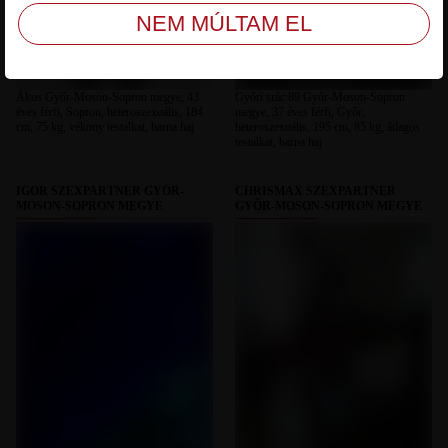
Ákos Győr-Moson-Sopron megye, 43
Győri srác 89 Győr-Moson-Sopron
éves férfi, Sopron, heteroszexuális, 184
megye, 37 éves férfi, Győr,
cm, 75 kg, vékony testalkat, barna haj
heteroszexuális, 195 cm, 85 kg, átlagos
testalkat, barna haj
IGOR SZEXPARTNER GYŐR-
CHRISMAX SZEXPARTNER
MOSON-SOPRON MEGYE
GYŐR-MOSON-SOPRON MEGYE