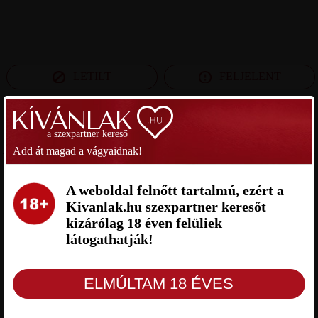
LETILT
FELJELENT
a szexpartner kereső
SZEXPARTNER GYŐR-MOSON-SOPRON MEGYE
Add át magad a vágyaidnak!
ÁKOS SZEXPARTNER GYŐR-
GYŐRI SRÁC 89 SZEXPARTNER
MOSON-SOPRON MEGYE
GYŐR-MOSON-SOPRON MEGYE
A weboldal felnőtt tartalmú, ezért a
Kivanlak.hu szexpartner keresőt
kizárólag 18 éven felüliek
látogathatják!