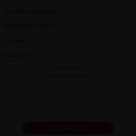
TOVÁBBI ADATAIM
JELÖLTEM ADATAI
FOTÓIM
SZAVAZÁS
Helyezés
(2026):
Helyezés (össz.)
:
(30 pont)
1
2
3
4
5
6
7
8
9
10