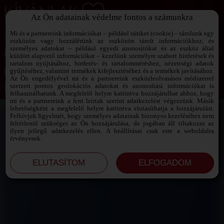
Az Ön adatainak védelme fontos a számunkra
SZEXPARTNER KERESŐ
Add át magad a vágyaidnak!
Mi és a partnereink információkat – például sütiket (cookie) – tárolunk egy
eszközön vagy hozzáférünk az eszközön tárolt információkhoz, és
személyes adatokat – például egyedi azonosítókat és az eszköz által
küldött alapvető információkat – kezelünk személyre szabott hirdetések és
tartalom nyújtásához, hirdetés- és tartalomméréshez, nézettségi adatok
Jelszó emlékeztető ›
gyűjtéséhez, valamint termékek kifejlesztéséhez és a termékek javításához.
Az Ön engedélyével mi és a partnereink eszközleolvasásos módszerrel
szerzett pontos geolokációs adatokat és azonosítási információkat is
Jegyezd meg az adataimat!
felhasználhatunk. A megfelelő helyre kattintva hozzájárulhat ahhoz, hogy
mi és a partnereink a fent leírtak szerint adatkezelést végezzünk. Másik
lehetőségként a megfelelő helyre kattintva elutasíthatja a hozzájárulást.
Felhívjuk figyelmét, hogy személyes adatainak bizonyos kezeléséhez nem
feltétlenül szükséges az Ön hozzájárulása, de jogában áll tiltakozni az
ilyen jellegű adatkezelés ellen. A beállításai csak erre a weboldalra
érvényesek.