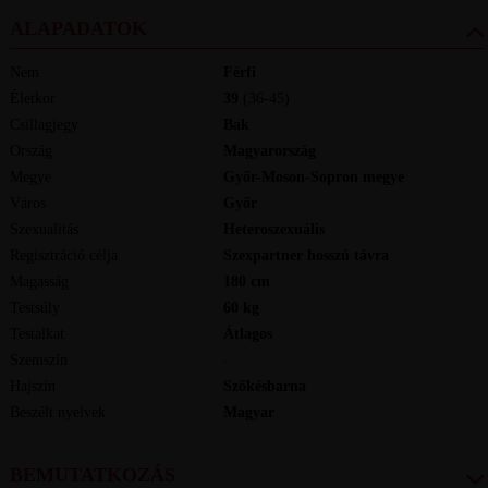
ALAPADATOK
Nem
Férfi
Életkor
39
(36-45)
Csillagjegy
Bak
Ország
Magyarország
Megye
Győr-Moson-Sopron megye
Város
Győr
Szexualitás
Heteroszexuális
Regisztráció célja
Szexpartner hosszú távra
Magasság
180
cm
Testsúly
60
kg
Testalkat
Átlagos
Szemszín
-
Hajszín
Szőkésbarna
Beszélt nyelvek
magyar
BEMUTATKOZÁS