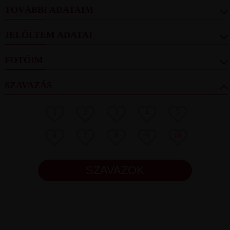
TOVÁBBI ADATAIM
JELÖLTEM ADATAI
FOTÓIM
SZAVAZÁS
1
2
3
4
5
6
7
8
9
10