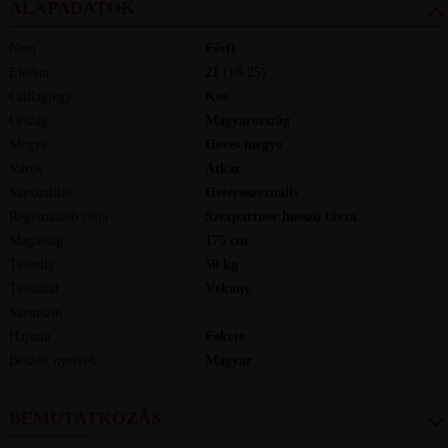
ALAPADATOK
Nem
Férfi
Életkor
21
(18-25)
Csillagjegy
Kos
Ország
Magyarország
Megye
Heves megye
Város
Atkár
Szexualitás
Heteroszexuális
Regisztráció célja
Szexpartner hosszú távra
Magasság
175
cm
Testsúly
50
kg
Testalkat
Vékony
Szemszín
-
Hajszín
Fekete
Beszélt nyelvek
magyar
BEMUTATKOZÁS