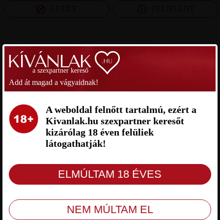
LETILT
FELJELENT
SZEXPARTNER HEVES MEGYE
a szexpartner kereső
KRONO SZEXPARTNER HEVES
SANYI SZEXPARTNER HEVES
Add át magad a vágyaidnak!
MEGYE
MEGYE
A weboldal felnőtt tartalmú, ezért a
Kivanlak.hu szexpartner keresőt
kizárólag 18 éven felüliek
látogathatják!