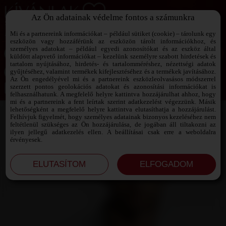
Az Ön adatainak védelme fontos a számunkra
SZEXPARTNER KERESŐ
Add át magad a vágyaidnak!
Mi és a partnereink információkat – például sütiket (cookie) – tárolunk egy
eszközön vagy hozzáférünk az eszközön tárolt információkhoz, és
személyes adatokat – például egyedi azonosítókat és az eszköz által
küldött alapvető információkat – kezelünk személyre szabott hirdetések és
tartalom nyújtásához, hirdetés- és tartalomméréshez, nézettségi adatok
Jelszó emlékeztető ›
gyűjtéséhez, valamint termékek kifejlesztéséhez és a termékek javításához.
Az Ön engedélyével mi és a partnereink eszközleolvasásos módszerrel
szerzett pontos geolokációs adatokat és azonosítási információkat is
Jegyezd meg az adataimat!
felhasználhatunk. A megfelelő helyre kattintva hozzájárulhat ahhoz, hogy
mi és a partnereink a fent leírtak szerint adatkezelést végezzünk. Másik
lehetőségként a megfelelő helyre kattintva elutasíthatja a hozzájárulást.
Felhívjuk figyelmét, hogy személyes adatainak bizonyos kezeléséhez nem
feltétlenül szükséges az Ön hozzájárulása, de jogában áll tiltakozni az
ilyen jellegű adatkezelés ellen. A beállításai csak erre a weboldalra
érvényesek.