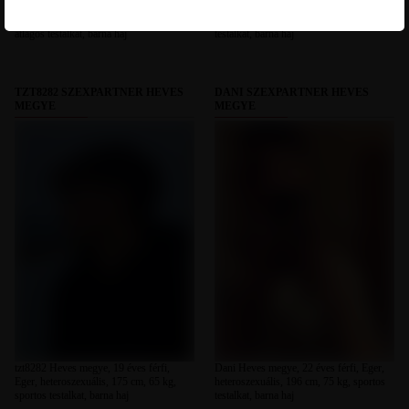
Krono Heves megye, 19 éves férfi,
Sanyi Heves megye, 18 éves férfi, Eger,
Hatvan, biszexuális, 175 cm, 67 kg,
heteroszexuális, 165 cm, 75 kg, molett
átlagos testalkat, barna haj
testalkat, barna haj
TZT8282 SZEXPARTNER HEVES
DANI SZEXPARTNER HEVES
MEGYE
MEGYE
tzt8282 Heves megye, 19 éves férfi,
Dani Heves megye, 22 éves férfi, Eger,
Eger, heteroszexuális, 175 cm, 65 kg,
heteroszexuális, 196 cm, 75 kg, sportos
sportos testalkat, barna haj
testalkat, barna haj