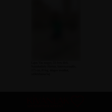
Lajos Vas megye, 51 éves férfi,
Szombathely-Herény, heteroszexuális,
175 cm, 83 kg, átlagos testalkat,
szőkésbarna haj
SZEXPARTNER KERESŐ
Add át magad a vágyaidnak!