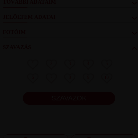
TOVÁBBI ADATAIM
JELÖLTEM ADATAI
FOTÓIM
SZAVAZÁS
1
2
3
4
5
6
7
8
9
10