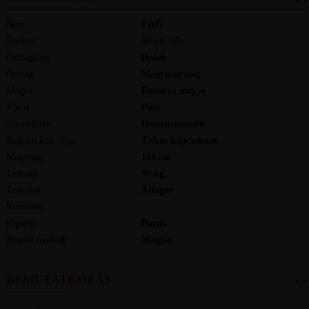
Nem
Férfi
Életkor
50
(46-55)
Csillagjegy
Halak
Ország
Magyarország
Megye
Baranya megye
Város
Pécs
Szexualitás
Heteroszexuális
Regisztráció célja
Titkos kapcsolatot
Magasság
184
cm
Testsúly
90
kg
Testalkat
Átlagos
Szemszín
-
Hajszín
Barna
Beszélt nyelvek
magyar
BEMUTATKOZÁS