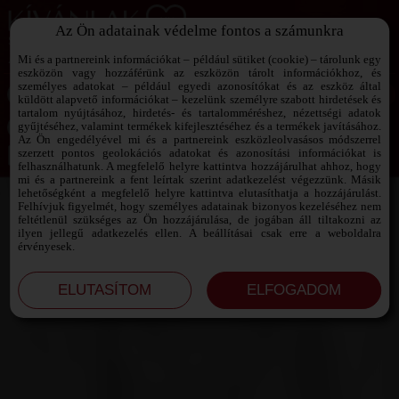
Az Ön adatainak védelme fontos a számunkra
SZEXPARTNER KERESŐ
Add át magad a vágyaidnak!
Mi és a partnereink információkat – például sütiket (cookie) – tárolunk egy
eszközön vagy hozzáférünk az eszközön tárolt információkhoz, és
személyes adatokat – például egyedi azonosítókat és az eszköz által
küldött alapvető információkat – kezelünk személyre szabott hirdetések és
tartalom nyújtásához, hirdetés- és tartalomméréshez, nézettségi adatok
Jelszó emlékeztető ›
gyűjtéséhez, valamint termékek kifejlesztéséhez és a termékek javításához.
Az Ön engedélyével mi és a partnereink eszközleolvasásos módszerrel
szerzett pontos geolokációs adatokat és azonosítási információkat is
Jegyezd meg az adataimat!
felhasználhatunk. A megfelelő helyre kattintva hozzájárulhat ahhoz, hogy
mi és a partnereink a fent leírtak szerint adatkezelést végezzünk. Másik
lehetőségként a megfelelő helyre kattintva elutasíthatja a hozzájárulást.
Felhívjuk figyelmét, hogy személyes adatainak bizonyos kezeléséhez nem
feltétlenül szükséges az Ön hozzájárulása, de jogában áll tiltakozni az
ilyen jellegű adatkezelés ellen. A beállításai csak erre a weboldalra
érvényesek.