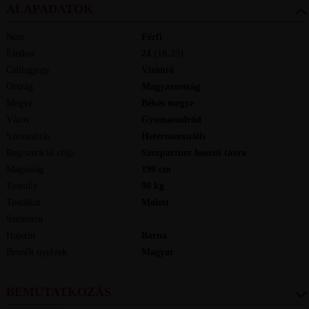
ALAPADATOK
Nem
Férfi
Életkor
24
(18-25)
Csillagjegy
Vízöntő
Ország
Magyarország
Megye
Békés megye
Város
Gyomaendrőd
Szexualitás
Heteroszexuális
Regisztráció célja
Szexpartner hosszú távra
Magasság
190
cm
Testsúly
90
kg
Testalkat
Molett
Szemszín
-
Hajszín
Barna
Beszélt nyelvek
magyar
BEMUTATKOZÁS