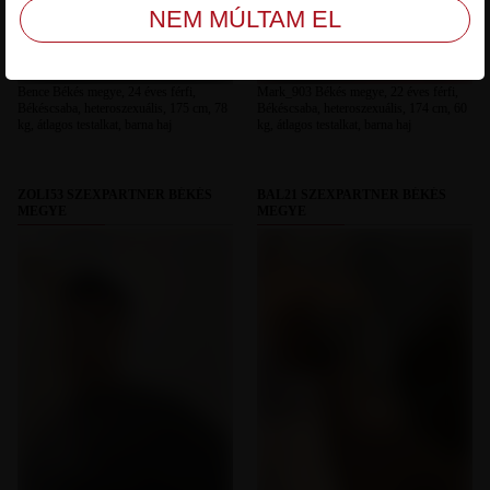
Bence Békés megye, 24 éves férfi,
Mark_903 Békés megye, 22 éves férfi,
Békéscsaba, heteroszexuális, 175 cm, 78
Békéscsaba, heteroszexuális, 174 cm, 60
kg, átlagos testalkat, barna haj
kg, átlagos testalkat, barna haj
ZOLI53 SZEXPARTNER BÉKÉS
BAL21 SZEXPARTNER BÉKÉS
MEGYE
MEGYE