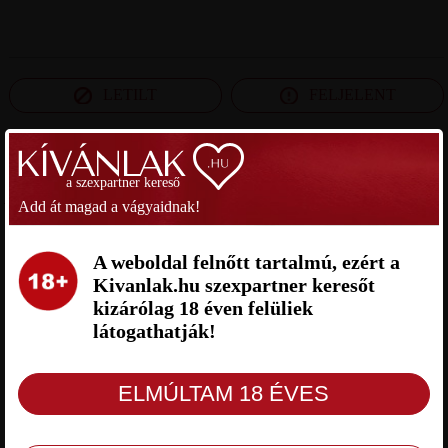
LETILT
FELJELENT
SZEXPARTNER BÉKÉS MEGYE
a szexpartner kereső
Add át magad a vágyaidnak!
BENCE SZEXPARTNER BÉKÉS
MARK_903 SZEXPARTNER
MEGYE
BÉKÉS MEGYE
A weboldal felnőtt tartalmú, ezért a
Kivanlak.hu szexpartner keresőt
kizárólag 18 éven felüliek
látogathatják!