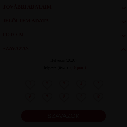
TOVÁBBI ADATAIM
JELÖLTEM ADATAI
FOTÓIM
SZAVAZÁS
Helyezés
(2026):
Helyezés (össz.)
:
(40 pont)
1
2
3
4
5
6
7
8
9
10