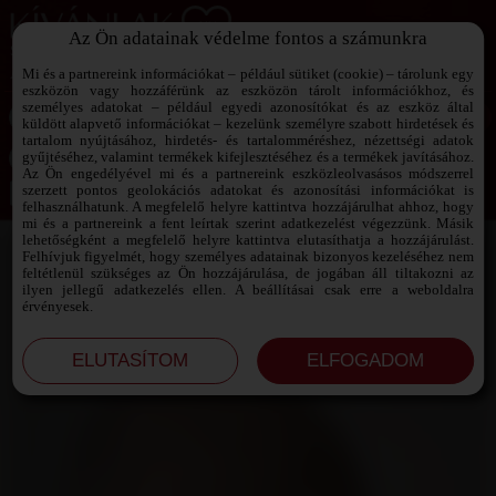
Az Ön adatainak védelme fontos a számunkra
SZEXPARTNER KERESŐ
Add át magad a vágyaidnak!
Mi és a partnereink információkat – például sütiket (cookie) – tárolunk egy
eszközön vagy hozzáférünk az eszközön tárolt információkhoz, és
személyes adatokat – például egyedi azonosítókat és az eszköz által
küldött alapvető információkat – kezelünk személyre szabott hirdetések és
tartalom nyújtásához, hirdetés- és tartalomméréshez, nézettségi adatok
Jelszó emlékeztető ›
gyűjtéséhez, valamint termékek kifejlesztéséhez és a termékek javításához.
Az Ön engedélyével mi és a partnereink eszközleolvasásos módszerrel
szerzett pontos geolokációs adatokat és azonosítási információkat is
Jegyezd meg az adataimat!
felhasználhatunk. A megfelelő helyre kattintva hozzájárulhat ahhoz, hogy
mi és a partnereink a fent leírtak szerint adatkezelést végezzünk. Másik
lehetőségként a megfelelő helyre kattintva elutasíthatja a hozzájárulást.
Felhívjuk figyelmét, hogy személyes adatainak bizonyos kezeléséhez nem
feltétlenül szükséges az Ön hozzájárulása, de jogában áll tiltakozni az
ilyen jellegű adatkezelés ellen. A beállításai csak erre a weboldalra
érvényesek.