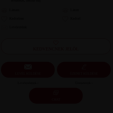
testalkat, barna haj
Láttam
Látott
Kedvelem
Kedvel
Leveleztünk
KEDVENCNEK JELÖL
LEVÉL KÜLDÉSE
ÜZENET KÜLDÉSE
Levelezésünk ›
Üzeneteink ›
CHAT