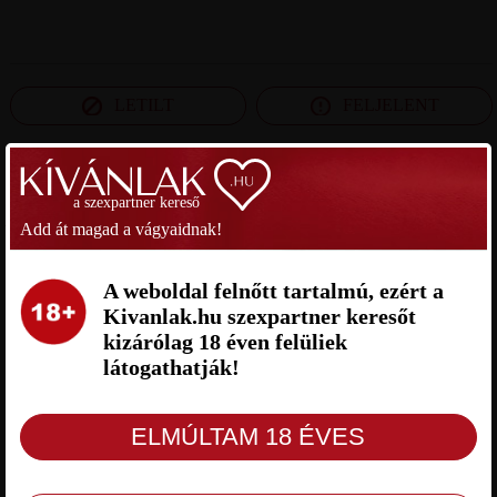
LETILT
FELJELENT
SZEXPARTNER FEJÉR MEGYE
a szexpartner kereső
Add át magad a vágyaidnak!
ÁGI SZEXPARTNER FEJÉR
ZOSZA22 SZEXPARTNER FEJÉR
MEGYE
MEGYE
A weboldal felnőtt tartalmú, ezért a
Kivanlak.hu szexpartner keresőt
kizárólag 18 éven felüliek
látogathatják!