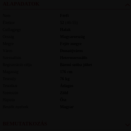
ALAPADATOK
Nem
Férfi
Életkor
52
(46-55)
Csillagjegy
Halak
Ország
Magyarország
Megye
Fejér megye
Város
Dunaújváros
Szexualitás
Heteroszexuális
Regisztráció célja
Bármi szóba jöhet
Magasság
176
cm
Testsúly
76
kg
Testalkat
Átlagos
Szemszín
Zöld
Hajszín
Ősz
Beszélt nyelvek
magyar
BEMUTATKOZÁS