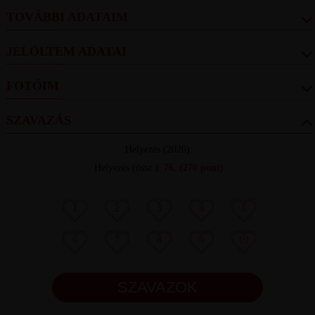
TOVÁBBI ADATAIM
JELÖLTEM ADATAI
FOTÓIM
SZAVAZÁS
Helyezés
(2026):
Helyezés (össz.)
:
76.
(270 pont)
1
2
3
4
5
6
7
8
9
10