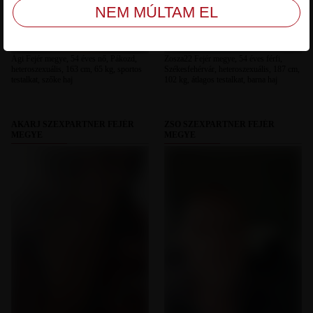
Ági Fejér megye, 54 éves nő, Pákozd,
Zosza22 Fejér megye, 54 éves férfi,
heteroszexuális, 163 cm, 65 kg, sportos
Székesfehérvár, heteroszexuális, 187 cm,
testalkat, szőke haj
102 kg, átlagos testalkat, barna haj
AKARJ SZEXPARTNER FEJÉR
ZSO SZEXPARTNER FEJÉR
MEGYE
MEGYE