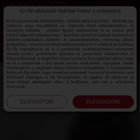
Az Ön adatainak védelme fontos a számunkra
SZEXPARTNER KERESŐ
Add át magad a vágyaidnak!
Mi és a partnereink információkat – például sütiket (cookie) – tárolunk egy
eszközön vagy hozzáférünk az eszközön tárolt információkhoz, és
személyes adatokat – például egyedi azonosítókat és az eszköz által
küldött alapvető információkat – kezelünk személyre szabott hirdetések és
tartalom nyújtásához, hirdetés- és tartalomméréshez, nézettségi adatok
Jelszó emlékeztető ›
gyűjtéséhez, valamint termékek kifejlesztéséhez és a termékek javításához.
Az Ön engedélyével mi és a partnereink eszközleolvasásos módszerrel
szerzett pontos geolokációs adatokat és azonosítási információkat is
Jegyezd meg az adataimat!
felhasználhatunk. A megfelelő helyre kattintva hozzájárulhat ahhoz, hogy
mi és a partnereink a fent leírtak szerint adatkezelést végezzünk. Másik
lehetőségként a megfelelő helyre kattintva elutasíthatja a hozzájárulást.
Felhívjuk figyelmét, hogy személyes adatainak bizonyos kezeléséhez nem
feltétlenül szükséges az Ön hozzájárulása, de jogában áll tiltakozni az
ilyen jellegű adatkezelés ellen. A beállításai csak erre a weboldalra
érvényesek.