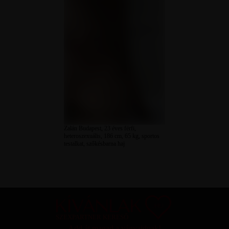
Zalán Budapest, 23 éves férfi,
heteroszexuális, 186 cm, 65 kg, sportos
testalkat, szőkésbarna haj
SZEXPARTNER KERESŐ
Add át magad a vágyaidnak!