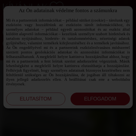
Az Ön adatainak védelme fontos a számunkra
SZEXPARTNER KERESŐ
Add át magad a vágyaidnak!
Mi és a partnereink információkat – például sütiket (cookie) – tárolunk egy
eszközön vagy hozzáférünk az eszközön tárolt információkhoz, és
személyes adatokat – például egyedi azonosítókat és az eszköz által
küldött alapvető információkat – kezelünk személyre szabott hirdetések és
tartalom nyújtásához, hirdetés- és tartalomméréshez, nézettségi adatok
Jelszó emlékeztető ›
gyűjtéséhez, valamint termékek kifejlesztéséhez és a termékek javításához.
Az Ön engedélyével mi és a partnereink eszközleolvasásos módszerrel
szerzett pontos geolokációs adatokat és azonosítási információkat is
Jegyezd meg az adataimat!
felhasználhatunk. A megfelelő helyre kattintva hozzájárulhat ahhoz, hogy
mi és a partnereink a fent leírtak szerint adatkezelést végezzünk. Másik
lehetőségként a megfelelő helyre kattintva elutasíthatja a hozzájárulást.
Felhívjuk figyelmét, hogy személyes adatainak bizonyos kezeléséhez nem
feltétlenül szükséges az Ön hozzájárulása, de jogában áll tiltakozni az
ilyen jellegű adatkezelés ellen. A beállításai csak erre a weboldalra
érvényesek.