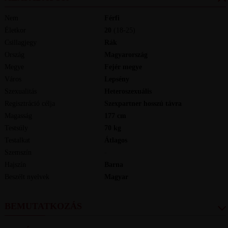
Nem
Férfi
Életkor
20
(18-25)
Csillagjegy
Rák
Ország
Magyarország
Megye
Fejér megye
Város
Lepsény
Szexualitás
Heteroszexuális
Regisztráció célja
Szexpartner hosszú távra
Magasság
177
cm
Testsúly
70
kg
Testalkat
Átlagos
Szemszín
-
Hajszín
Barna
Beszélt nyelvek
magyar
BEMUTATKOZÁS