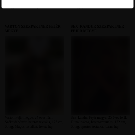
Székesfehérvár, heteroszexuális, 184 cm,
Székesfehérvár, heteroszexuális, 190 cm,
78 kg, átlagos testalkat, szőkésbarna haj
98 kg, sportos testalkat, barna haj
VARTON SZEXPARTNER FEJÉR
SEX_KANDUR SZEXPARTNER
MEGYE
FEJÉR MEGYE
Varton Fejér megye, 24 éves férfi,
Sex_kandur Fejér megye, 25 éves férfi,
Székesfehérvár, heteroszexuális, 175 cm,
Dunaújváros, heteroszexuális, 172 cm,
65 kg, átlagos testalkat, fekete haj
65 kg, sportos testalkat, barna haj