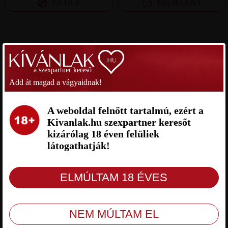
LETILT
FELJELENT
SZEXPARTNER FEJÉR MEGYE
a szexpartner kereső
DODESZ SZEXPARTNER FEJÉR
RICSOSZ7 SZEXPARTNER FEJÉR
MEGYE
MEGYE
Add át magad a vágyaidnak!
A weboldal felnőtt tartalmú, ezért a
Kivanlak.hu szexpartner keresőt
kizárólag 18 éven felüliek
látogathatják!
Dodesz Fejér megye, 20 éves férfi,
Ricsosz7 Fejér megye, 21 éves férfi,