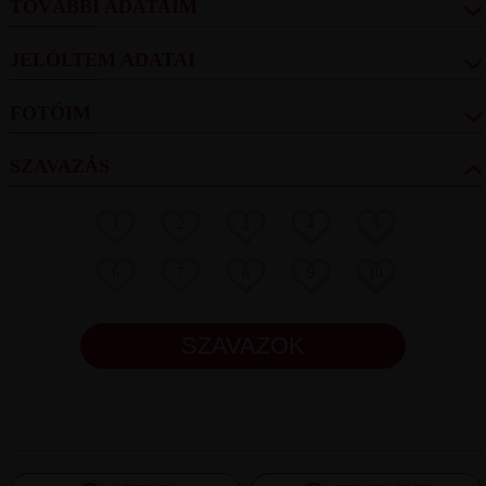
TOVÁBBI ADATAIM
JELÖLTEM ADATAI
FOTÓIM
SZAVAZÁS
1
2
3
4
5
6
7
8
9
10