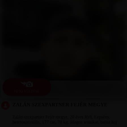
FOTÓ KÜLDÉSE
ZALÁN SZEXPARTNER FEJÉR MEGYE
Zalán szexpartner Fejér megye, 20 éves férfi, Lepsény,
heteroszexuális, 177 cm, 70 kg, átlagos testalkat, barna haj