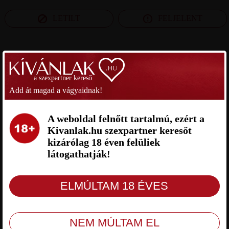
LETILT
FELJELENT
SZEXPARTNER KOMÁROM-ESZTERGOM MEGYE
a szexpartner kereső
MARAU SZEXPARTNER
MATE SZEXPARTNER
Add át magad a vágyaidnak!
KOMÁROM-ESZTERGOM MEGYE
KOMÁROM-ESZTERGOM MEGYE
A weboldal felnőtt tartalmú, ezért a
Kivanlak.hu szexpartner keresőt
kizárólag 18 éven felüliek
látogathatják!