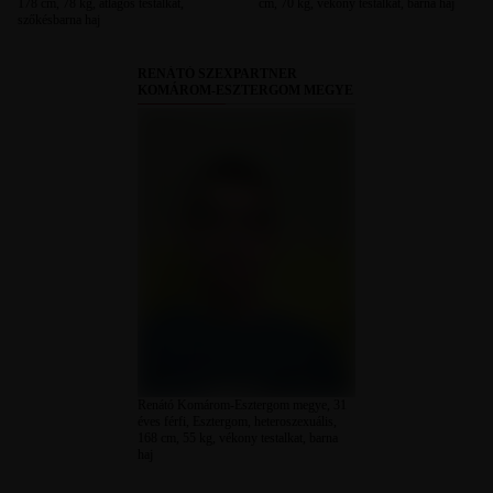
178 cm, 78 kg, átlagos testalkat,
cm, 70 kg, vékony testalkat, barna haj
szőkésbarna haj
RENÁTÓ SZEXPARTNER
KOMÁROM-ESZTERGOM MEGYE
Renátó Komárom-Esztergom megye, 31
éves férfi, Esztergom, heteroszexuális,
168 cm, 55 kg, vékony testalkat, barna
haj