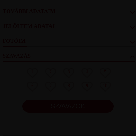
TOVÁBBI ADATAIM
JELÖLTEM ADATAI
FOTÓIM
SZAVAZÁS
1
2
3
4
5
6
7
8
9
10