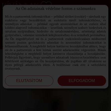
Az Ön adatainak védelme fontos a számunkra
SZEXPARTNER KERESŐ
Add át magad a vágyaidnak!
Mi és a partnereink információkat – például sütiket (cookie) – tárolunk egy
eszközön vagy hozzáférünk az eszközön tárolt információkhoz, és
személyes adatokat – például egyedi azonosítókat és az eszköz által
küldött alapvető információkat – kezelünk személyre szabott hirdetések és
tartalom nyújtásához, hirdetés- és tartalomméréshez, nézettségi adatok
Jelszó emlékeztető ›
gyűjtéséhez, valamint termékek kifejlesztéséhez és a termékek javításához.
Az Ön engedélyével mi és a partnereink eszközleolvasásos módszerrel
szerzett pontos geolokációs adatokat és azonosítási információkat is
Jegyezd meg az adataimat!
felhasználhatunk. A megfelelő helyre kattintva hozzájárulhat ahhoz, hogy
mi és a partnereink a fent leírtak szerint adatkezelést végezzünk. Másik
lehetőségként a megfelelő helyre kattintva elutasíthatja a hozzájárulást.
Felhívjuk figyelmét, hogy személyes adatainak bizonyos kezeléséhez nem
feltétlenül szükséges az Ön hozzájárulása, de jogában áll tiltakozni az
ilyen jellegű adatkezelés ellen. A beállításai csak erre a weboldalra
érvényesek.