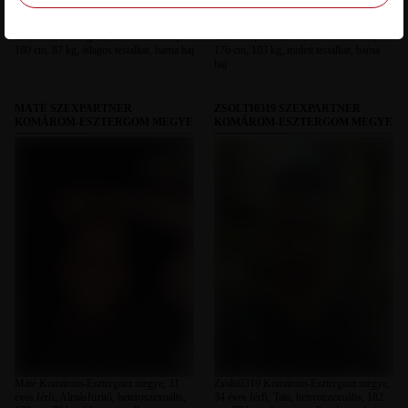
Marau Komárom-Esztergom megye, 26
Mate Komárom-Esztergom megye, 27
éves férfi, Esztergom, heteroszexuális,
éves férfi, Komárom, heteroszexuális,
180 cm, 87 kg, átlagos testalkat, barna haj
176 cm, 103 kg, molett testalkat, barna
haj
MÀTÈ SZEXPARTNER
ZSOLTI0319 SZEXPARTNER
KOMÁROM-ESZTERGOM MEGYE
KOMÁROM-ESZTERGOM MEGYE
Màtè Komárom-Esztergom megye, 31
Zsolti0319 Komárom-Esztergom megye,
éves férfi, Almásfüzitő, heteroszexuális,
34 éves férfi, Tata, heteroszexuális, 182