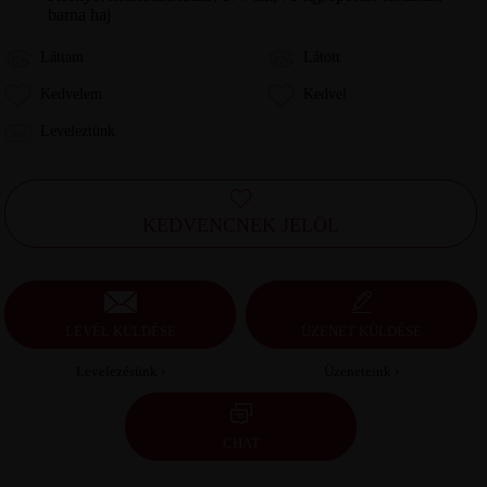
barna haj
Láttam
Látott
Kedvelem
Kedvel
Leveleztünk
KEDVENCNEK JELÖL
LEVÉL KÜLDÉSE
ÜZENET KÜLDÉSE
Levelezésünk ›
Üzeneteink ›
CHAT