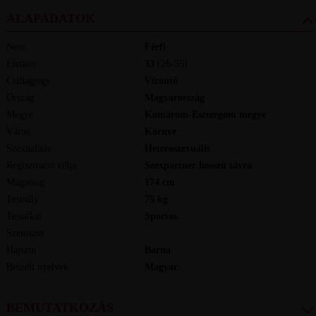
ALAPADATOK
Nem
Férfi
Életkor
33
(26-35)
Csillagjegy
Vízöntő
Ország
Magyarország
Megye
Komárom-Esztergom megye
Város
Környe
Szexualitás
Heteroszexuális
Regisztráció célja
Szexpartner hosszú távra
Magasság
174
cm
Testsúly
75
kg
Testalkat
Sportos
Szemszín
-
Hajszín
Barna
Beszélt nyelvek
magyar
BEMUTATKOZÁS