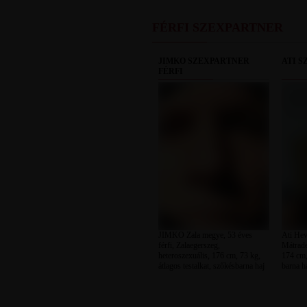
FÉRFI SZEXPARTNER
JIMKO SZEXPARTNER
ATI S
FÉRFI
JIMKO Zala megye, 53 éves
Ati Hev
férfi, Zalaegerszeg,
Mátrade
heteroszexuális, 176 cm, 73 kg,
174 cm,
átlagos testalkat, szőkésbarna haj
barna h