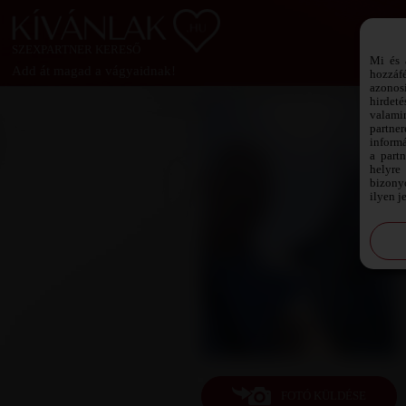
SZEXPARTNER KERESŐ
Mi és 
Add át magad a vágyaidnak!
hozzáf
azonos
hirdeté
valami
partne
informá
a part
helyre 
bizonyo
ilyen j
FOTÓ KÜLDÉSE