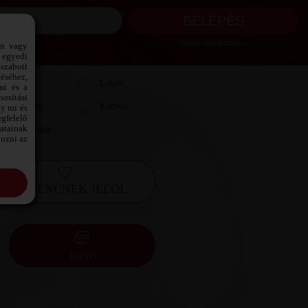
Jelszó emlékeztető ›
ön vagy
 egyedi
szabott
téséhez,
Láttam
Látott
mi és a
osítási
Kedvelem
Kedvel
gy mi és
gfelelő
datainak
Leveleztünk
kozni az
KEDVENCNEK JELÖL
CHAT