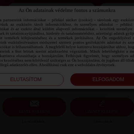
Az Ön adatainak védelme fontos a számunkra
Jegyezd meg az adataimat!
a partnereink információkat – például sütiket (cookie) – tárolunk egy eszköz
érünk az eszközön tárolt információkhoz, és személyes adatokat – például
ítókat és az eszköz által küldött alapvető információkat – kezelünk személyre 
sek és tartalom nyújtásához, hirdetés- és tartalomméréshez, nézettségi adatok gyűj
ZOLI SZEXPARTNER CSONGRÁD
nt termékek kifejlesztéséhez és a termékek javításához. Az Ön engedélyével 
MEGYE
reink eszközleolvasásos módszerrel szerzett pontos geolokációs adatokat és azon
ciókat is felhasználhatunk. A megfelelő helyre kattintva hozzájárulhat ahhoz, ho
nereink a fent leírtak szerint adatkezelést végezzünk. Másik lehetőségként a me
zoli szexpartner Csongrád megye, 47 éves férfi,
kattintva elutasíthatja a hozzájárulást. Felhívjuk figyelmét, hogy személyes a
Szentes, heteroszexuális, 189 cm, 97 kg, átlagos
s kezeléséhez nem feltétlenül szükséges az Ön hozzájárulása, de jogában áll tilta
testalkat, barna haj
ellegű adatkezelés ellen. A beállításai csak erre a weboldalra érvényesek.
LEVÉL KÜLDÉSE
ÜZENET KÜLDÉSE
Levelezésünk ›
Üzeneteink ›