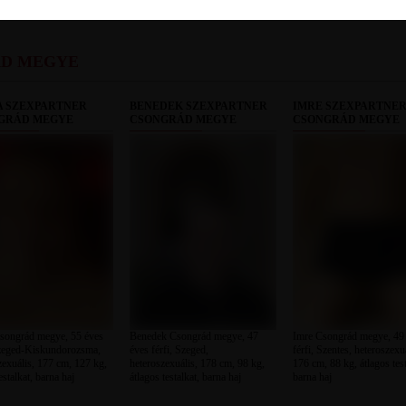
ÁD MEGYE
A SZEXPARTNER
BENEDEK SZEXPARTNER
IMRE SZEXPARTNE
GRÁD MEGYE
CSONGRÁD MEGYE
CSONGRÁD MEGYE
songrád megye, 55 éves
Benedek Csongrád megye, 47
Imre Csongrád megye, 49
Szeged-Kiskundorozsma,
éves férfi, Szeged,
férfi, Szentes, heteroszexu
zexuális, 177 cm, 127 kg,
heteroszexuális, 178 cm, 98 kg,
176 cm, 88 kg, átlagos test
estalkat, barna haj
átlagos testalkat, barna haj
barna haj