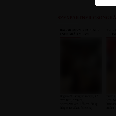
SZEXPARTNER CSONGR
BAGGIO79 SZEXPARTNER
ZSEK
CSONGRÁD MEGYE
CSON
Baggio79 Csongrád megye, 47
zseka C
éves férfi, Szentes,
férfi, 
heteroszexuális, 175 cm, 80 kg,
heteros
átlagos testalkat, fekete haj
molett t