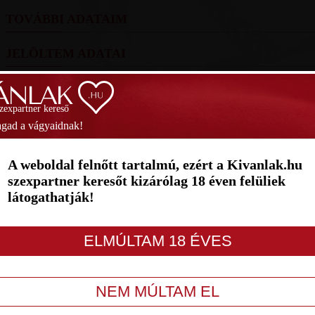
TOVÁBBI ADATAIM
JELÖLTEM ADATAI
FOTÓIM
szexpartner kereső
SZAVAZÁS
gad a vágyaidnak!
1
2
3
4
5
6
7
A weboldal felnőtt tartalmú, ezért a Kivanlak.hu
szexpartner keresőt kizárólag 18 éven felüliek
látogathatják!
LETILT