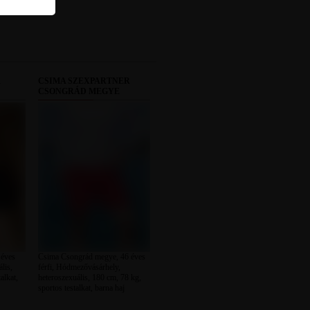
R
CSIMA SZEXPARTNER
CSONGRÁD MEGYE
 éves
Csima Csongrád megye, 46 éves
ális,
férfi, Hódmezővásárhely,
alkat,
heteroszexuális, 180 cm, 78 kg,
sportos testalkat, barna haj