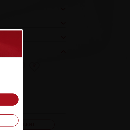
8
9
10
FELJELENT