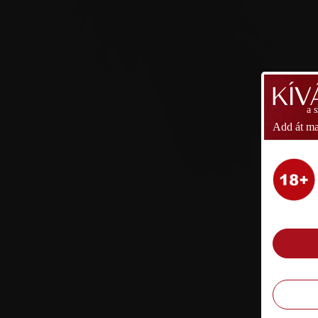
a 
Add át ma