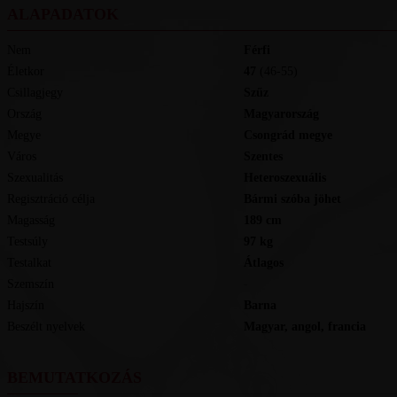
ALAPADATOK
Nem
Férfi
Életkor
47
(46-55)
Csillagjegy
Szűz
Ország
Magyarország
Megye
Csongrád megye
Város
Szentes
Szexualitás
Heteroszexuális
Regisztráció célja
Bármi szóba jöhet
Magasság
189
cm
Testsúly
97
kg
Testalkat
Átlagos
Szemszín
-
Hajszín
Barna
Beszélt nyelvek
magyar, angol, francia
BEMUTATKOZÁS