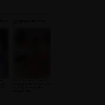
FÉRFI
TITKOS SZEXPARTNER
FÉRFI
ves
Titkos Vas megye, 47 éves férfi,
uális,
Szombathely, heteroszexuális, 182
alkat,
cm, 85 kg, sportos testalkat,
szőkésbarna haj