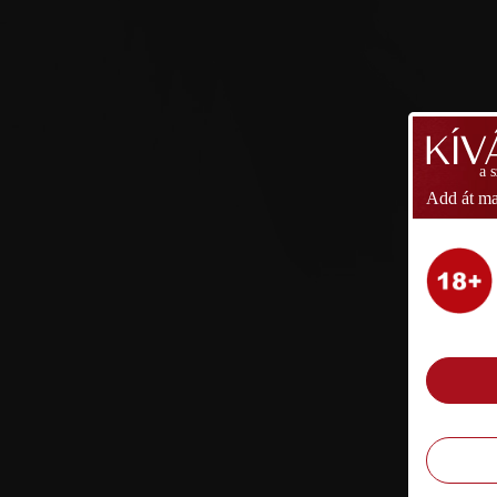
a 
Add át ma