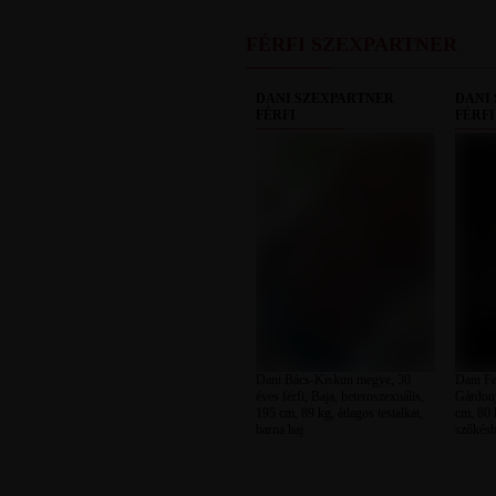
FÉRFI SZEXPARTNER
DANI SZEXPARTNER
DANI
FÉRFI
FÉRFI
Dani Bács-Kiskun megye, 30
Dani Fe
éves férfi, Baja, heteroszexuális,
Gárdony
195 cm, 89 kg, átlagos testalkat,
cm, 80 k
barna haj
szőkésb