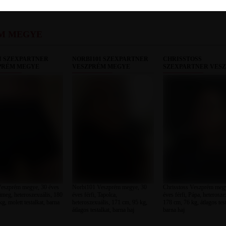
ÉM MEGYE
I SZEXPARTNER
NORBI101 SZEXPARTNER
CHRISSTOSS
PRÉM MEGYE
VESZPRÉM MEGYE
SZEXPARTNER VES
MEGYE
Veszprém megye, 30 éves
Norbi101 Veszprém megye, 30
Chrisstoss Veszprém meg
Sümeg, heteroszexuális, 180
éves férfi, Tapolca,
éves férfi, Pápa, heterosze
g, molett testalkat, barna
heteroszexuális, 171 cm, 95 kg,
178 cm, 76 kg, átlagos test
átlagos testalkat, barna haj
barna haj