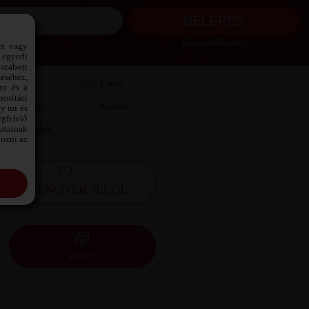
Jelszó emlékeztető ›
ön vagy
 egyedi
szabott
téséhez,
Láttam
Látott
mi és a
osítási
Kedvelem
Kedvel
gy mi és
gfelelő
datainak
Leveleztünk
kozni az
KEDVENCNEK JELÖL
CHAT