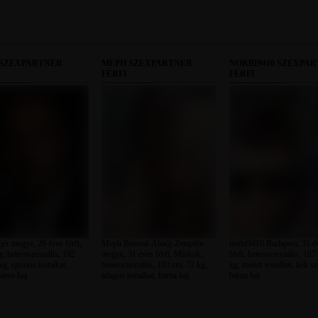
 SZEXPARTNER
MEPH SZEXPARTNER
NORBI9410 SZEXPA
FÉRFI
FÉRFI
jér megye, 29 éves férfi,
Meph Borsod-Abaúj-Zemplén
norbi9410 Budapest, 31 é
, heteroszexuális, 182
megye, 31 éves férfi, Miskolc,
férfi, heteroszexuális, 167
g, sportos testalkat,
heteroszexuális, 183 cm, 72 kg,
kg, molett testalkat, kék s
arna haj
átlagos testalkat, barna haj
barna haj