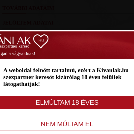
TOVÁBBI ADATAIM
JELÖLTEM ADATAI
FOTÓIM
szexpartner kereső
SZAVAZÁS
gad a vágyaidnak!
1
2
3
4
5
6
7
A weboldal felnőtt tartalmú, ezért a Kivanlak.hu
szexpartner keresőt kizárólag 18 éven felüliek
látogathatják!
LETILT