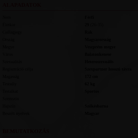
ALAPADATOK
Nem
Férfi
Életkor
29
(26-35)
Csillagjegy
Rák
Ország
Magyarország
Megye
Veszprém megye
Város
Balatonkenese
Szexualitás
Heteroszexuális
Regisztráció célja
Szexpartner hosszú távra
Magasság
172
cm
Testsúly
62
kg
Testalkat
Sportos
Szemszín
-
Hajszín
Szőkésbarna
Beszélt nyelvek
magyar
BEMUTATKOZÁS