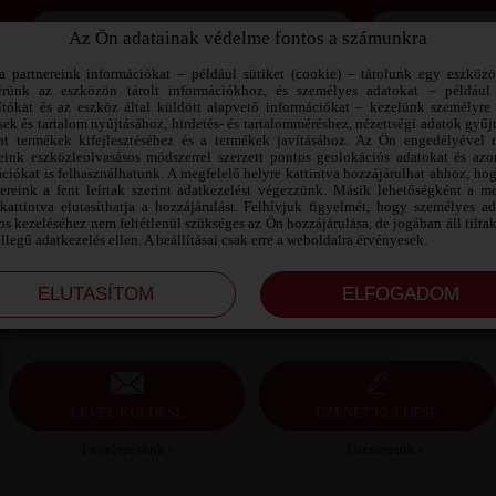
Az Ön adatainak védelme fontos a számunkra
Jegyezd meg az adataimat!
a partnereink információkat – például sütiket (cookie) – tárolunk egy eszköz
érünk az eszközön tárolt információkhoz, és személyes adatokat – például
ítókat és az eszköz által küldött alapvető információkat – kezelünk személyre 
sek és tartalom nyújtásához, hirdetés- és tartalomméréshez, nézettségi adatok gyűj
ZOLI SZEXPARTNER VESZPRÉM
nt termékek kifejlesztéséhez és a termékek javításához. Az Ön engedélyével 
MEGYE
reink eszközleolvasásos módszerrel szerzett pontos geolokációs adatokat és azon
ciókat is felhasználhatunk. A megfelelő helyre kattintva hozzájárulhat ahhoz, ho
nereink a fent leírtak szerint adatkezelést végezzünk. Másik lehetőségként a me
Zoli szexpartner Veszprém megye, 29 éves férfi,
kattintva elutasíthatja a hozzájárulást. Felhívjuk figyelmét, hogy személyes a
Balatonkenese, heteroszexuális, 172 cm, 62 kg,
s kezeléséhez nem feltétlenül szükséges az Ön hozzájárulása, de jogában áll tilta
sportos testalkat, szőkésbarna haj
ellegű adatkezelés ellen. A beállításai csak erre a weboldalra érvényesek.
LEVÉL KÜLDÉSE
ÜZENET KÜLDÉSE
Levelezésünk ›
Üzeneteink ›