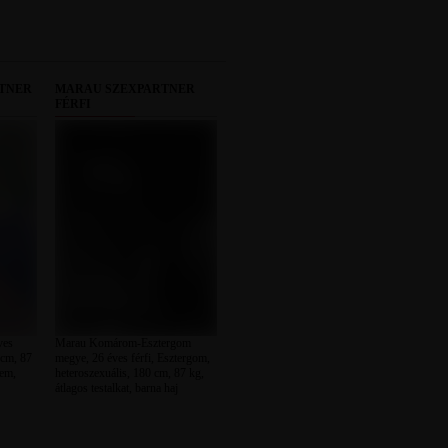
RTNER
MARAU SZEXPARTNER
FÉRFI
ves
Marau Komárom-Esztergom
 cm, 87
megye, 26 éves férfi, Esztergom,
zem,
heteroszexuális, 180 cm, 87 kg,
átlagos testalkat, barna haj