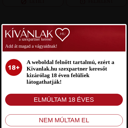
LETILT
FELJELENT
SZEXPARTNER BUDAPEST
a szexpartner kereső
ZOLI SZEXPARTNER BUDAPEST
LÁSZLÓ SZEXPARTNER
BUDAPEST
Add át magad a vágyaidnak!
A weboldal felnőtt tartalmú, ezért a
Kivanlak.hu szexpartner keresőt
kizárólag 18 éven felüliek
látogathatják!
Zoli Budapest, 32 éves férfi,
László Budapest, 28 éves férfi,