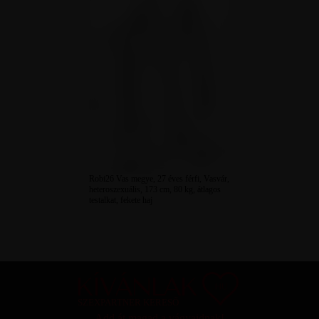
Robi26 Vas megye, 27 éves férfi, Vasvár,
heteroszexuális, 173 cm, 80 kg, átlagos
testalkat, fekete haj
SZEXPARTNER KERESŐ
Add át magad a vágyaidnak!