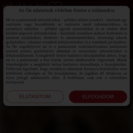
Az Ön adatainak védelme fontos a számunkra
SZEXPARTNER KERESŐ
Add át magad a vágyaidnak!
Mi és a partnereink információkat – például sütiket (cookie) – tárolunk egy
eszközön vagy hozzáférünk az eszközön tárolt információkhoz, és
személyes adatokat – például egyedi azonosítókat és az eszköz által
küldött alapvető információkat – kezelünk személyre szabott hirdetések és
tartalom nyújtásához, hirdetés- és tartalomméréshez, nézettségi adatok
Jelszó emlékeztető ›
gyűjtéséhez, valamint termékek kifejlesztéséhez és a termékek javításához.
Az Ön engedélyével mi és a partnereink eszközleolvasásos módszerrel
szerzett pontos geolokációs adatokat és azonosítási információkat is
Jegyezd meg az adataimat!
felhasználhatunk. A megfelelő helyre kattintva hozzájárulhat ahhoz, hogy
mi és a partnereink a fent leírtak szerint adatkezelést végezzünk. Másik
lehetőségként a megfelelő helyre kattintva elutasíthatja a hozzájárulást.
Felhívjuk figyelmét, hogy személyes adatainak bizonyos kezeléséhez nem
feltétlenül szükséges az Ön hozzájárulása, de jogában áll tiltakozni az
ilyen jellegű adatkezelés ellen. A beállításai csak erre a weboldalra
érvényesek.