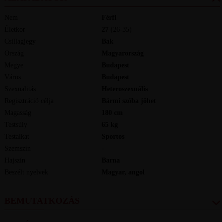
Nem
Férfi
Életkor
27
(26-35)
Csillagjegy
Bak
Ország
Magyarország
Megye
Budapest
Város
Budapest
Szexualitás
Heteroszexuális
Regisztráció célja
Bármi szóba jöhet
Magasság
180
cm
Testsúly
65
kg
Testalkat
Sportos
Szemszín
-
Hajszín
Barna
Beszélt nyelvek
magyar, angol
BEMUTATKOZÁS