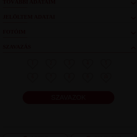
TOVÁBBI ADATAIM
JELÖLTEM ADATAI
FOTÓIM
SZAVAZÁS
1
2
3
4
5
6
7
8
9
10