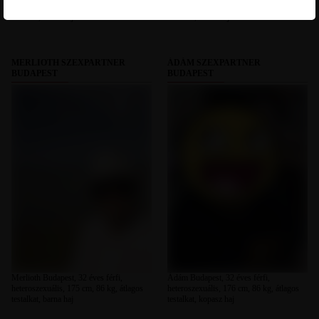
heteroszexuális, 177 cm, 77 kg, átlagos
heteroszexuális, 185 cm, 100 kg, molett
testalkat, barna haj
testalkat, barna haj
MERLIOTH SZEXPARTNER
ÁDÁM SZEXPARTNER
BUDAPEST
BUDAPEST
Merlioth Budapest, 32 éves férfi,
Ádám Budapest, 32 éves férfi,
heteroszexuális, 175 cm, 86 kg, átlagos
heteroszexuális, 176 cm, 86 kg, átlagos
testalkat, barna haj
testalkat, kopasz haj