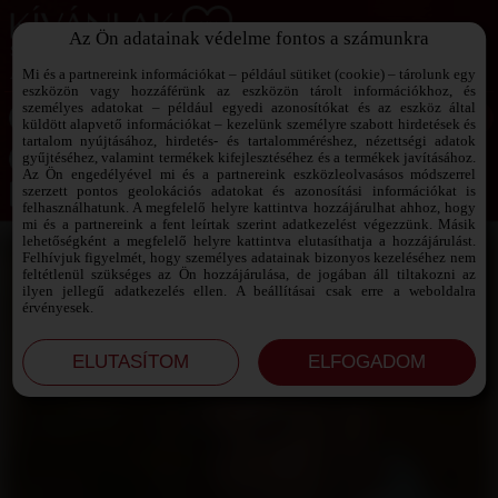
Az Ön adatainak védelme fontos a számunkra
SZEXPARTNER KERESŐ
Add át magad a vágyaidnak!
Mi és a partnereink információkat – például sütiket (cookie) – tárolunk egy
eszközön vagy hozzáférünk az eszközön tárolt információkhoz, és
személyes adatokat – például egyedi azonosítókat és az eszköz által
küldött alapvető információkat – kezelünk személyre szabott hirdetések és
tartalom nyújtásához, hirdetés- és tartalomméréshez, nézettségi adatok
Jelszó emlékeztető ›
gyűjtéséhez, valamint termékek kifejlesztéséhez és a termékek javításához.
Az Ön engedélyével mi és a partnereink eszközleolvasásos módszerrel
szerzett pontos geolokációs adatokat és azonosítási információkat is
Jegyezd meg az adataimat!
felhasználhatunk. A megfelelő helyre kattintva hozzájárulhat ahhoz, hogy
mi és a partnereink a fent leírtak szerint adatkezelést végezzünk. Másik
lehetőségként a megfelelő helyre kattintva elutasíthatja a hozzájárulást.
Felhívjuk figyelmét, hogy személyes adatainak bizonyos kezeléséhez nem
feltétlenül szükséges az Ön hozzájárulása, de jogában áll tiltakozni az
ilyen jellegű adatkezelés ellen. A beállításai csak erre a weboldalra
érvényesek.