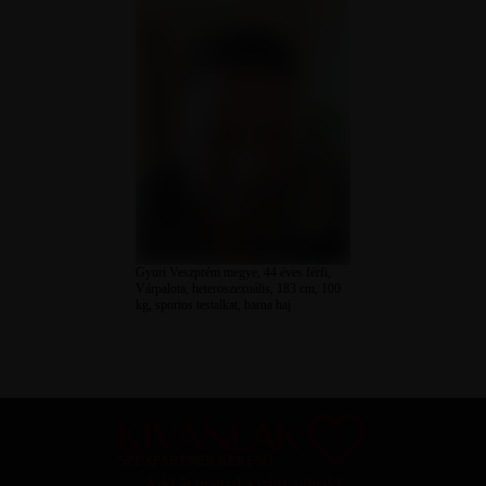
Gyuri Veszprém megye, 44 éves férfi,
Várpalota, heteroszexuális, 183 cm, 100
kg, sportos testalkat, barna haj
SZEXPARTNER KERESŐ
Add át magad a vágyaidnak!