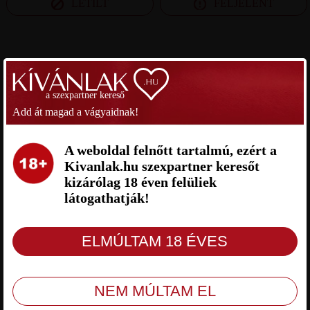
LETILT
FELJELENT
SZEXPARTNER BUDAPEST
a szexpartner kereső
BBB SZEXPARTNER BUDAPEST
ÁGI SZEXPARTNER BUDAPEST
Add át magad a vágyaidnak!
A weboldal felnőtt tartalmú, ezért a
Kivanlak.hu szexpartner keresőt
kizárólag 18 éven felüliek
látogathatják!
BBB Budapest, 38 éves férfi,
Ági Budapest, 37 éves nő,