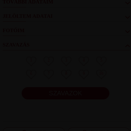
TOVÁBBI ADATAIM
JELÖLTEM ADATAI
FOTÓIM
SZAVAZÁS
1
2
3
4
5
6
7
8
9
10