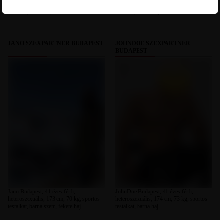
heteroszexuális, 180 cm, 85 kg, sportos
heteroszexuális, 174 cm, 97 kg, molett
testalkat, barna haj
testalkat, fekete haj
JANO SZEXPARTNER BUDAPEST
JOHNDOE SZEXPARTNER
BUDAPEST
Jano Budapest, 41 éves férfi,
JohnDoe Budapest, 41 éves férfi,
heteroszexuális, 173 cm, 70 kg, sportos
heteroszexuális, 174 cm, 73 kg, sportos
testalkat, barna szem, fekete haj
testalkat, barna haj