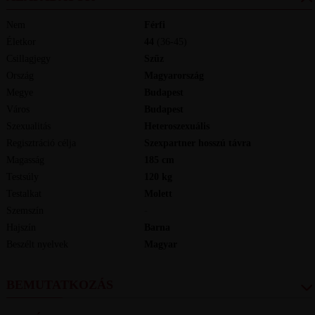
Nem
Férfi
Életkor
44
(36-45)
Csillagjegy
Szűz
Ország
Magyarország
Megye
Budapest
Város
Budapest
Szexualitás
Heteroszexuális
Regisztráció célja
Szexpartner hosszú távra
Magasság
185
cm
Testsúly
120
kg
Testalkat
Molett
Szemszín
-
Hajszín
Barna
Beszélt nyelvek
magyar
BEMUTATKOZÁS