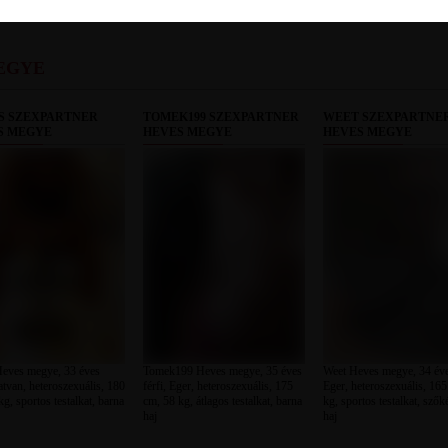
EGYE
S SZEXPARTNER
TOMEK199 SZEXPARTNER
WEET SZEXPARTNE
S MEGYE
HEVES MEGYE
HEVES MEGYE
eves megye, 33 éves
Tomek199 Heves megye, 35 éves
Weet Heves megye, 34 éves
Hatvan, heteroszexuális, 180
férfi, Eger, heteroszexuális, 175
Eger, heteroszexuális, 16
g, sportos testalkat, barna
cm, 58 kg, átlagos testalkat, barna
kg, sportos testalkat, sző
haj
haj