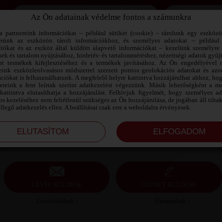
Az Ön adatainak védelme fontos a számunkra
Jegyezd meg az adataimat!
a partnereink információkat – például sütiket (cookie) – tárolunk egy eszköz
érünk az eszközön tárolt információkhoz, és személyes adatokat – például
ítókat és az eszköz által küldött alapvető információkat – kezelünk személyre 
sek és tartalom nyújtásához, hirdetés- és tartalomméréshez, nézettségi adatok gyűj
ÁDÁMM SZEXPARTNER HEVES
nt termékek kifejlesztéséhez és a termékek javításához. Az Ön engedélyével 
MEGYE
reink eszközleolvasásos módszerrel szerzett pontos geolokációs adatokat és azon
ciókat is felhasználhatunk. A megfelelő helyre kattintva hozzájárulhat ahhoz, ho
nereink a fent leírtak szerint adatkezelést végezzünk. Másik lehetőségként a me
Ádámm szexpartner Heves megye, 32 éves férfi,
kattintva elutasíthatja a hozzájárulást. Felhívjuk figyelmét, hogy személyes a
Gyöngyös, heteroszexuális, 175 cm, 85 kg, átlagos
s kezeléséhez nem feltétlenül szükséges az Ön hozzájárulása, de jogában áll tilta
testalkat, barna haj
ellegű adatkezelés ellen. A beállításai csak erre a weboldalra érvényesek.
LEVÉL KÜLDÉSE
ÜZENET KÜLDÉSE
Levelezésünk ›
Üzeneteink ›