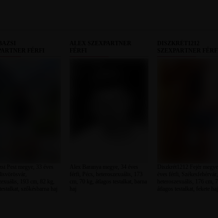
BAZSI
ALEX SZEXPARTNER
DISZKRÉT1212
PARTNER FÉRFI
FÉRFI
SZEXPARTNER FÉRF
si Pest megye, 33 éves
Alex Baranya megye, 34 éves
Diszkrét1212 Fejér megye
ilisvörösvár,
férfi, Pécs, heteroszexuális, 173
éves férfi, Székesfehérvár,
zexuális, 193 cm, 82 kg,
cm, 70 kg, átlagos testalkat, barna
heteroszexuális, 176 cm, 7
testalkat, szőkésbarna haj
haj
átlagos testalkat, fekete haj