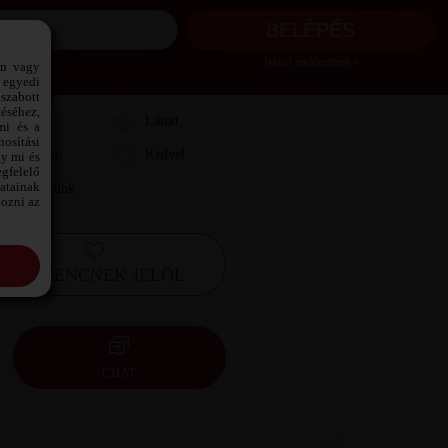
Jelszó emlékeztető ›
ön vagy
 egyedi
szabott
téséhez,
Láttam
Látott
mi és a
osítási
Kedvelem
Kedvel
gy mi és
gfelelő
datainak
Leveleztünk
kozni az
KEDVENCNEK JELÖL
CHAT