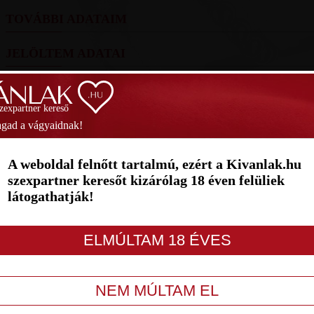
TOVÁBBI ADATAIM
JELÖLTEM ADATAI
FOTÓIM
szexpartner kereső
SZAVAZÁS
gad a vágyaidnak!
1
2
3
4
5
6
7
A weboldal felnőtt tartalmú, ezért a Kivanlak.hu
szexpartner keresőt kizárólag 18 éven felüliek
látogathatják!
LETILT