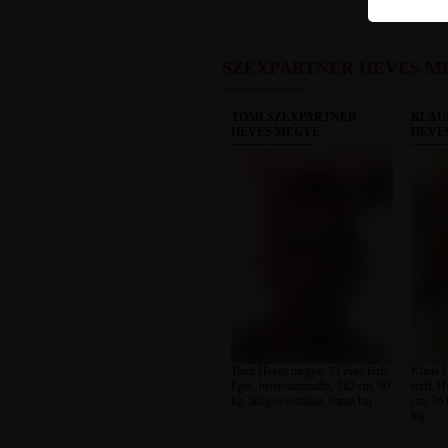
SZEXPARTNER HEVES M
TOMI SZEXPARTNER
KLAU
HEVES MEGYE
HEVE
Tomi Heves megye, 35 éves férfi,
Klaus H
Eger, heteroszexuális, 182 cm, 90
férfi, 
kg, átlagos testalkat, barna haj
cm, 76 k
haj