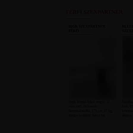
FÉRFI SZEXPARTNER
BIGK SZEXPARTNER
BLUE
FÉRFI
SZEX
BigK Hajdú-Bihar megye, 32
BlueBaz
éves férfi, Debrecen,
férfi, P
heteroszexuális, 179 cm, 85 kg,
heteros
átlagos testalkat, barna haj
átlagos 