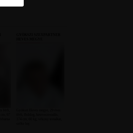
R
GYÖKSZI SZEXPARTNER
HEVES MEGYE
 férfi,
Gyökszi Heves megye, 29 éves
5 cm, 67
férfi, Boldog, heteroszexuális,
késbarna
174 cm, 60 kg, vékony testalkat,
szőke haj