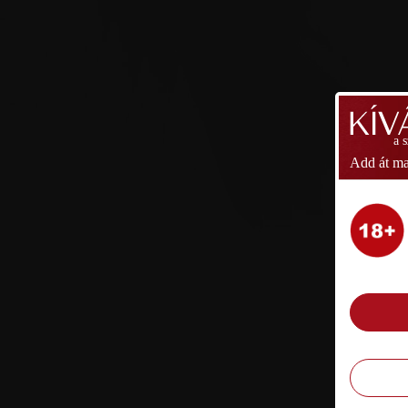
a 
Add át ma