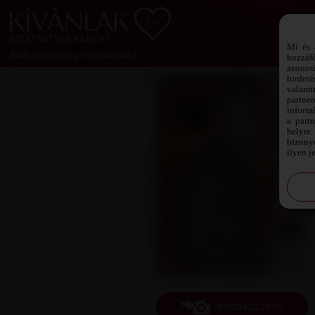
SZEXPARTNER KERESŐ
Mi és 
Add át magad a vágyaidnak!
hozzáf
azonos
hirdeté
valami
partne
informá
a part
helyre 
bizonyo
ilyen j
FOTÓ KÜLDÉSE