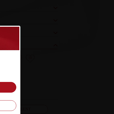
8
9
10
FELJELENT