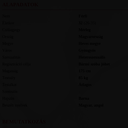
ALAPADATOK
Nem
Férfi
Életkor
32
(26-35)
Csillagjegy
Mérleg
Ország
Magyarország
Megye
Heves megye
Város
Gyöngyös
Szexualitás
Heteroszexuális
Regisztráció célja
Bármi szóba jöhet
Magasság
175
cm
Testsúly
85
kg
Testalkat
Átlagos
Szemszín
-
Hajszín
Barna
Beszélt nyelvek
magyar, angol
BEMUTATKOZÁS