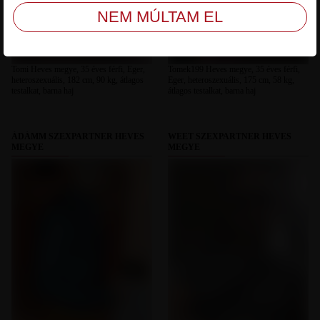
Tomi Heves megye, 35 éves férfi, Eger,
Tomek199 Heves megye, 35 éves férfi,
heteroszexuális, 182 cm, 90 kg, átlagos
Eger, heteroszexuális, 175 cm, 58 kg,
testalkat, barna haj
átlagos testalkat, barna haj
ÁDÁMM SZEXPARTNER HEVES
WEET SZEXPARTNER HEVES
MEGYE
MEGYE