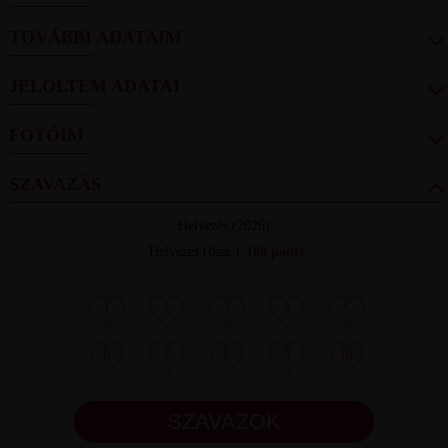
TOVÁBBI ADATAIM
JELÖLTEM ADATAI
FOTÓIM
SZAVAZÁS
Helyezés
(2026):
Helyezés (össz.)
:
(60 pont)
1
2
3
4
5
6
7
8
9
10