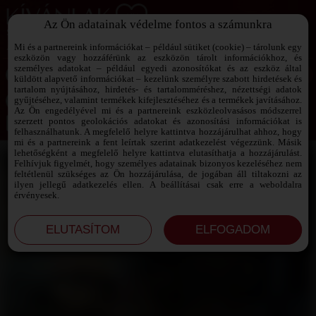
Az Ön adatainak védelme fontos a számunkra
SZEXPARTNER KERESŐ
Add át magad a vágyaidnak!
Mi és a partnereink információkat – például sütiket (cookie) – tárolunk egy
eszközön vagy hozzáférünk az eszközön tárolt információkhoz, és
személyes adatokat – például egyedi azonosítókat és az eszköz által
küldött alapvető információkat – kezelünk személyre szabott hirdetések és
tartalom nyújtásához, hirdetés- és tartalomméréshez, nézettségi adatok
Jelszó emlékeztető ›
gyűjtéséhez, valamint termékek kifejlesztéséhez és a termékek javításához.
Az Ön engedélyével mi és a partnereink eszközleolvasásos módszerrel
szerzett pontos geolokációs adatokat és azonosítási információkat is
Jegyezd meg az adataimat!
felhasználhatunk. A megfelelő helyre kattintva hozzájárulhat ahhoz, hogy
mi és a partnereink a fent leírtak szerint adatkezelést végezzünk. Másik
lehetőségként a megfelelő helyre kattintva elutasíthatja a hozzájárulást.
Felhívjuk figyelmét, hogy személyes adatainak bizonyos kezeléséhez nem
feltétlenül szükséges az Ön hozzájárulása, de jogában áll tiltakozni az
ilyen jellegű adatkezelés ellen. A beállításai csak erre a weboldalra
érvényesek.