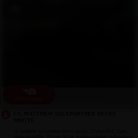
FOTÓ KÜLDÉSE
CS_MATTHEW SZEXPARTNER HEVES
MEGYE
cs_matthew szexpartner Heves megye, 29 éves férfi, Eger,
heteroszexuális, 183 cm, 80 kg, sportos testalkat, szőkésbarna