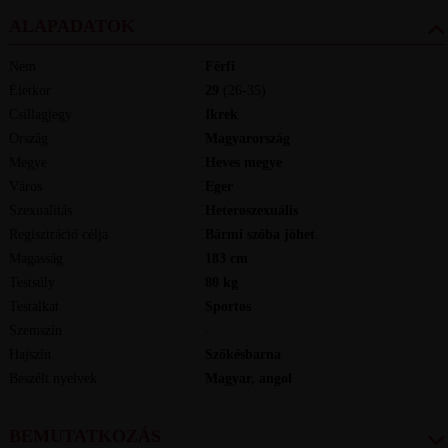
ALAPADATOK
Nem
Férfi
Életkor
29
(26-35)
Csillagjegy
Ikrek
Ország
Magyarország
Megye
Heves megye
Város
Eger
Szexualitás
Heteroszexuális
Regisztráció célja
Bármi szóba jöhet
Magasság
183
cm
Testsúly
80
kg
Testalkat
Sportos
Szemszín
-
Hajszín
Szőkésbarna
Beszélt nyelvek
magyar, angol
BEMUTATKOZÁS