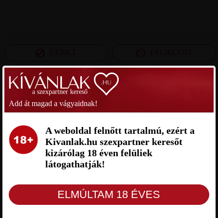
LETILT
FELJELENT
a szexpartner kereső
SZEXPARTNER HEVES MEGYE
Add át magad a vágyaidnak!
TOMI SZEXPARTNER HEVES
TOMEK199 SZEXPARTNER
MEGYE
HEVES MEGYE
A weboldal felnőtt tartalmú, ezért a
Kivanlak.hu szexpartner keresőt
kizárólag 18 éven felüliek
látogathatják!