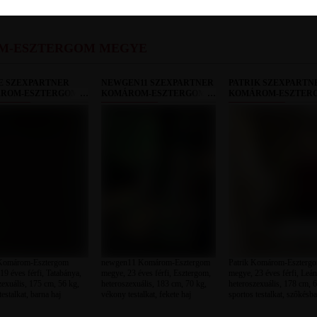
M-ESZTERGOM MEGYE
E SZEXPARTNER
NEWGEN11 SZEXPARTNER
PATRIK SZEXPARTN
ROM-ESZTERGOM
KOMÁROM-ESZTERGOM
KOMÁROM-ESZTER
E
MEGYE
MEGYE
Komárom-Esztergom
newgen11 Komárom-Esztergom
Patrik Komárom-Eszterg
19 éves férfi, Tatabánya,
megye, 23 éves férfi, Esztergom,
megye, 23 éves férfi, Leán
zexuális, 175 cm, 56 kg,
heteroszexuális, 183 cm, 70 kg,
heteroszexuális, 178 cm, 6
testalkat, barna haj
vékony testalkat, fekete haj
sportos testalkat, szőkésba