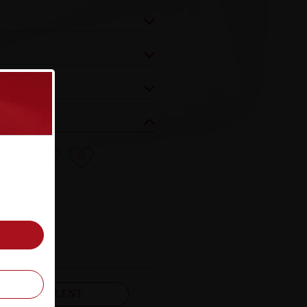
8
9
10
FELJELENT