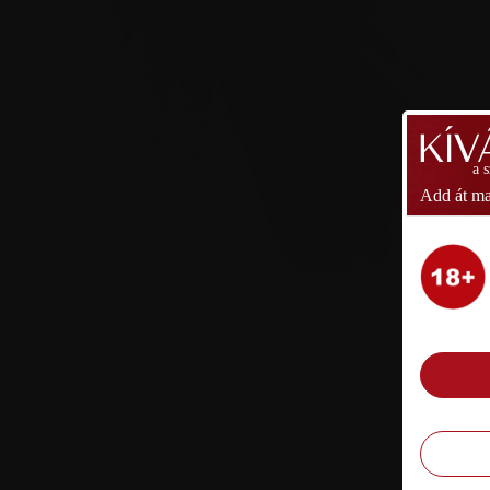
a 
Add át ma