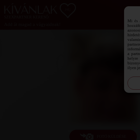
SZEXPARTNER KERESŐ
Mi és 
Add át magad a vágyaidnak!
hozzáf
azonos
hirdeté
valami
partne
informá
a part
helyre 
bizonyo
ilyen j
FOTÓ KÜLDÉSE