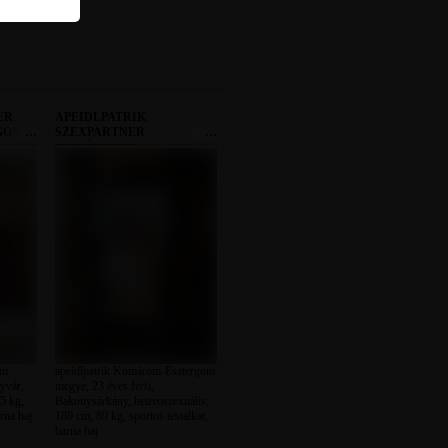
ER
APEIDLPATRIK
GOM
SZEXPARTNER
KOMÁROM-ESZTERGOM
MEGYE
om
apeidlpatrik Komárom-Esztergom
yvár,
megye, 23 éves férfi,
5 kg,
Bakonysárkány, heteroszexuális,
rna haj
180 cm, 89 kg, sportos testalkat,
barna haj