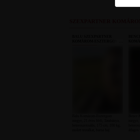
SZEXPARTNER KOMÁRO
BALU SZEXPARTNER
BENC
KOMÁROM-ESZTERGOM
KOMÁ
MEGYE
MEGY
Balu Komárom-Esztergom
Bence 
megye, 21 éves férfi, Tatabánya,
megye, 
heteroszexuális, 175 cm, 100 kg,
heteros
molett testalkat, barna haj
átlagos 