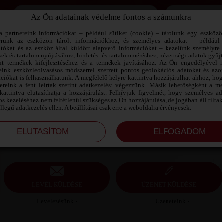
Az Ön adatainak védelme fontos a számunkra
Jegyezd meg az adataimat!
a partnereink információkat – például sütiket (cookie) – tárolunk egy eszköz
érünk az eszközön tárolt információkhoz, és személyes adatokat – például
ítókat és az eszköz által küldött alapvető információkat – kezelünk személyre 
sek és tartalom nyújtásához, hirdetés- és tartalomméréshez, nézettségi adatok gyűj
BALI SZEXPARTNER KOMÁROM-
nt termékek kifejlesztéséhez és a termékek javításához. Az Ön engedélyével 
ESZTERGOM MEGYE
reink eszközleolvasásos módszerrel szerzett pontos geolokációs adatokat és azon
ciókat is felhasználhatunk. A megfelelő helyre kattintva hozzájárulhat ahhoz, ho
nereink a fent leírtak szerint adatkezelést végezzünk. Másik lehetőségként a me
Bali szexpartner Komárom-Esztergom megye, 21
kattintva elutasíthatja a hozzájárulást. Felhívjuk figyelmét, hogy személyes a
éves férfi, Oroszlány, heteroszexuális, 173 cm, 120
s kezeléséhez nem feltétlenül szükséges az Ön hozzájárulása, de jogában áll tilta
kg, molett testalkat, barna haj
ellegű adatkezelés ellen. A beállításai csak erre a weboldalra érvényesek.
LEVÉL KÜLDÉSE
ÜZENET KÜLDÉSE
Levelezésünk ›
Üzeneteink ›