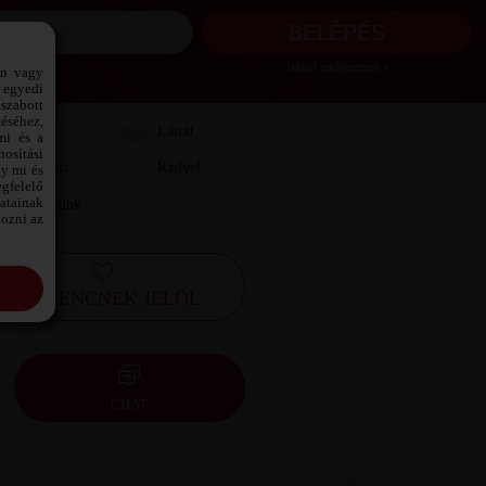
Jelszó emlékeztető ›
ön vagy
 egyedi
szabott
téséhez,
Láttam
Látott
mi és a
osítási
Kedvelem
Kedvel
gy mi és
gfelelő
datainak
Leveleztünk
kozni az
KEDVENCNEK JELÖL
CHAT