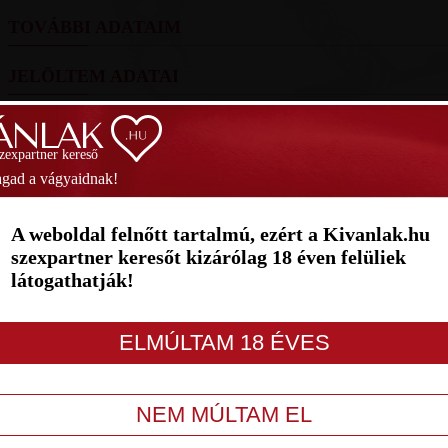
TOVÁBBI ADATAIM
JELÖLTEM ADATAI
FOTÓIM
szexpartner kereső
SZAVAZÁS
gad a vágyaidnak!
1
2
3
4
5
6
7
A weboldal felnőtt tartalmú, ezért a Kivanlak.hu
szexpartner keresőt kizárólag 18 éven felüliek
látogathatják!
LETILT