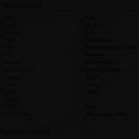
ALAPADATOK
Nem
Férfi
Életkor
21
(18-25)
Csillagjegy
Bak
Ország
Magyarország
Megye
Komárom-Esztergom megye
Város
Oroszlány
Szexualitás
Heteroszexuális
Regisztráció célja
Bármi szóba jöhet
Magasság
173
cm
Testsúly
120
kg
Testalkat
Molett
Szemszín
-
Hajszín
Barna
Beszélt nyelvek
magyar, angol, német
BEMUTATKOZÁS