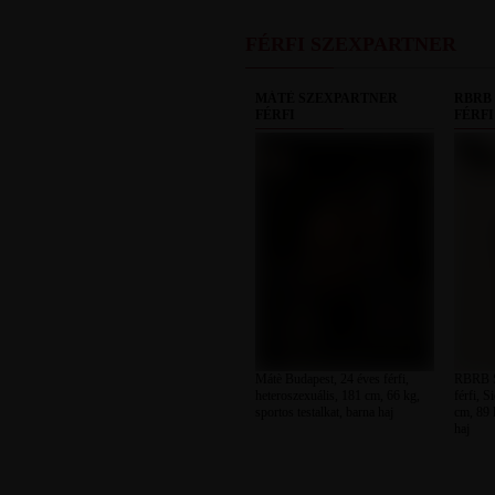
FÉRFI SZEXPARTNER
MÁTÈ SZEXPARTNER
RBRB
FÉRFI
FÉRFI
Mátè Budapest, 24 éves férfi,
RBRB S
heteroszexuális, 181 cm, 66 kg,
férfi, S
sportos testalkat, barna haj
cm, 89 k
haj