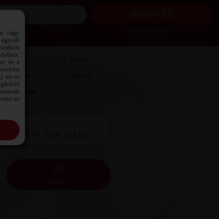
Jelszó emlékeztető ›
ön vagy
 egyedi
szabott
téséhez,
Láttam
Látott
mi és a
osítási
Kedvelem
Kedvel
gy mi és
gfelelő
datainak
Leveleztünk
kozni az
KEDVENCNEK JELÖL
CHAT