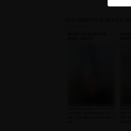
SZEXPARTNER BÉKÉS M
BANDI SZEXPARTNER
PASI3
BÉKÉS MEGYE
BÉKÉ
bandi Békés megye, 45 éves férfi,
Pasi38 
Gerendás, heteroszexuális, 170
férfi, 
cm, 70 kg, átlagos testalkat, barna
180 cm, 
haj
barna h