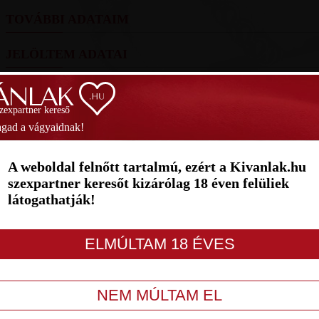
TOVÁBBI ADATAIM
JELÖLTEM ADATAI
FOTÓIM
szexpartner kereső
SZAVAZÁS
gad a vágyaidnak!
1
2
3
4
5
6
7
A weboldal felnőtt tartalmú, ezért a Kivanlak.hu
szexpartner keresőt kizárólag 18 éven felüliek
látogathatják!
LETILT