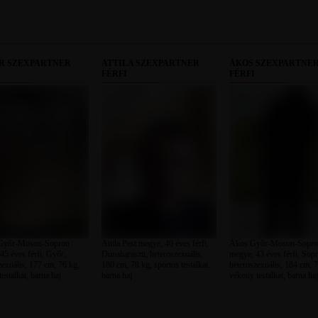
R SZEXPARTNER
ATTILA SZEXPARTNER
ÁKOS SZEXPARTNE
FÉRFI
FÉRFI
Győr-Moson-Sopron
Attila Pest megye, 40 éves férfi,
Ákos Győr-Moson-Sopr
45 éves férfi, Győr,
Dunaharaszti, heteroszexuális,
megye, 43 éves férfi, Sop
zexuális, 177 cm, 76 kg,
180 cm, 78 kg, sportos testalkat,
heteroszexuális, 184 cm, 7
testalkat, barna haj
barna haj
vékony testalkat, barna haj