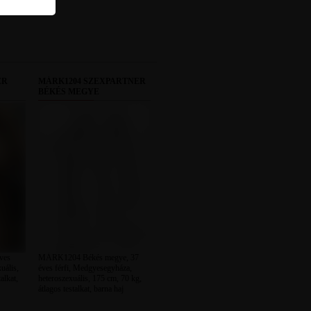
ER
MÁRK1204 SZEXPARTNER
BÉKÉS MEGYE
ves
MÁRK1204 Békés megye, 37
uális,
éves férfi, Medgyesegyháza,
alkat,
heteroszexuális, 175 cm, 70 kg,
átlagos testalkat, barna haj