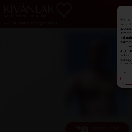
SZEXPARTNER KERESŐ
Mi és 
Add át magad a vágyaidnak!
hozzáf
azonos
hirdeté
valami
partne
informá
a part
helyre 
bizonyo
ilyen j
FOTÓ KÜLDÉSE