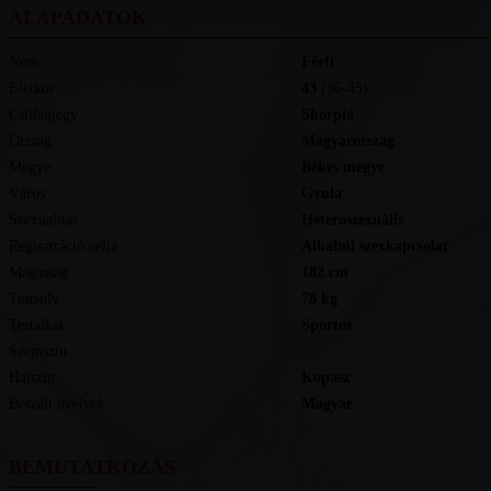
ALAPADATOK
Nem
Férfi
Életkor
43
(36-45)
Csillagjegy
Skorpió
Ország
Magyarország
Megye
Békés megye
Város
Gyula
Szexualitás
Heteroszexuális
Regisztráció célja
Alkalmi szexkapcsolat
Magasság
182
cm
Testsúly
78
kg
Testalkat
Sportos
Szemszín
-
Hajszín
Kopasz
Beszélt nyelvek
magyar
BEMUTATKOZÁS