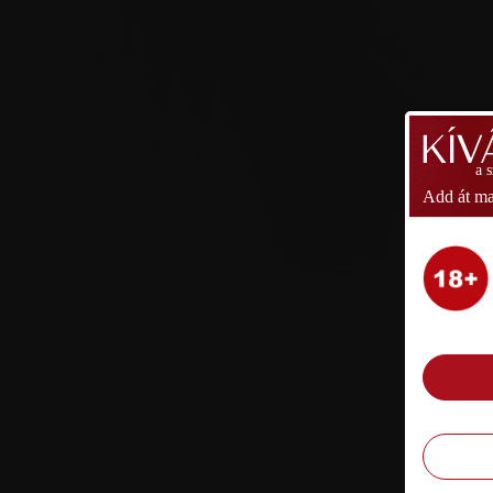
a 
Add át ma