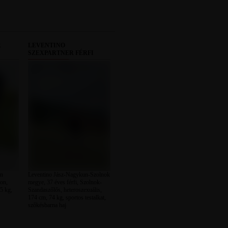
R
LEVENTINO
SZEXPARTNER FÉRFI
on
Leventino Jász-Nagykun-Szolnok
ron,
megye, 37 éves férfi, Szolnok-
5 kg,
Szandaszőlős, heteroszexuális,
174 cm, 74 kg, sportos testalkat,
szőkésbarna haj