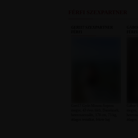
FÉRFI SZEXPARTNER
GERI17 SZEXPARTNER
GÁBO
FÉRFI
FÉRFI
Geri17 Győr-Moson-Sopron
Gábor 
megye, 43 éves férfi, Darnózseli,
megye, 
heteroszexuális, 178 cm, 73 kg,
heteros
átlagos testalkat, fekete haj
átlagos 