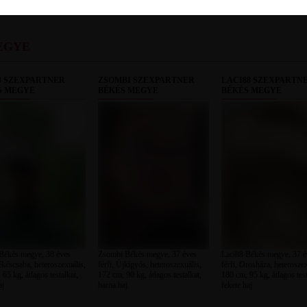
EGYE
8 SZEXPARTNER
ZSOMBI SZEXPARTNER
LACI88 SZEXPARTN
S MEGYE
BÉKÉS MEGYE
BÉKÉS MEGYE
Békés megye, 38 éves
Zsombi Békés megye, 37 éves
Laci88 Békés megye, 37 é
Békéscsaba, heteroszexuális,
férfi, Újkígyós, heteroszexuális,
férfi, Orosháza, heteroszex
65 kg, átlagos testalkat,
172 cm, 90 kg, átlagos testalkat,
180 cm, 95 kg, átlagos test
aj
barna haj
fekete haj