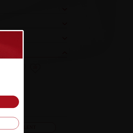
8
9
10
FELJELENT