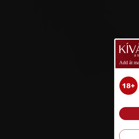
a 
Add át ma