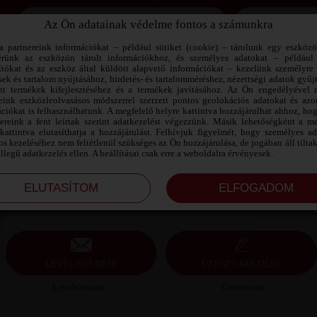
Az Ön adatainak védelme fontos a számunkra
Jegyezd meg az adataimat!
a partnereink információkat – például sütiket (cookie) – tárolunk egy eszköz
érünk az eszközön tárolt információkhoz, és személyes adatokat – például
ítókat és az eszköz által küldött alapvető információkat – kezelünk személyre 
sek és tartalom nyújtásához, hirdetés- és tartalomméréshez, nézettségi adatok gyűj
ZSOMBI SZEXPARTNER BÉKÉS
nt termékek kifejlesztéséhez és a termékek javításához. Az Ön engedélyével 
MEGYE
reink eszközleolvasásos módszerrel szerzett pontos geolokációs adatokat és azon
ciókat is felhasználhatunk. A megfelelő helyre kattintva hozzájárulhat ahhoz, ho
nereink a fent leírtak szerint adatkezelést végezzünk. Másik lehetőségként a me
Zsombi szexpartner Békés megye, 37 éves férfi,
kattintva elutasíthatja a hozzájárulást. Felhívjuk figyelmét, hogy személyes a
Újkígyós, heteroszexuális, 172 cm, 90 kg, átlagos
s kezeléséhez nem feltétlenül szükséges az Ön hozzájárulása, de jogában áll tilta
testalkat, barna haj
ellegű adatkezelés ellen. A beállításai csak erre a weboldalra érvényesek.
LEVÉL KÜLDÉSE
ÜZENET KÜLDÉSE
Levelezésünk ›
Üzeneteink ›