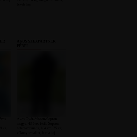
fekete haj
NER
ÁKOS SZEXPARTNER
FÉRFI
éves
Ákos Győr-Moson-Sopron
megye, 43 éves férfi, Sopron,
9 kg,
heteroszexuális, 184 cm, 75 kg,
vékony testalkat, barna haj