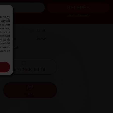
Jelszó emlékeztető ›
ön vagy
 egyedi
szabott
téséhez,
Láttam
Látott
mi és a
osítási
Kedvelem
Kedvel
gy mi és
gfelelő
datainak
Leveleztünk
kozni az
KEDVENCNEK JELÖL
CHAT