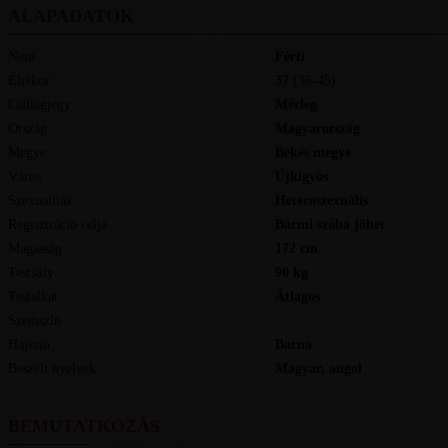
ALAPADATOK
Nem
Férfi
Életkor
37
(36-45)
Csillagjegy
Mérleg
Ország
Magyarország
Megye
Békés megye
Város
Újkígyós
Szexualitás
Heteroszexuális
Regisztráció célja
Bármi szóba jöhet
Magasság
172
cm
Testsúly
90
kg
Testalkat
Átlagos
Szemszín
-
Hajszín
Barna
Beszélt nyelvek
magyar, angol
BEMUTATKOZÁS