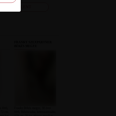
FELJELENT
FRANKY SZEXPARTNER
BÉKÉS MEGYE
 férfi,
Franky Békés megye, 38 éves
 172 cm,
férfi, Békéscsaba, heteroszexuális,
arna haj
178 cm, 70 kg, átlagos testalkat,