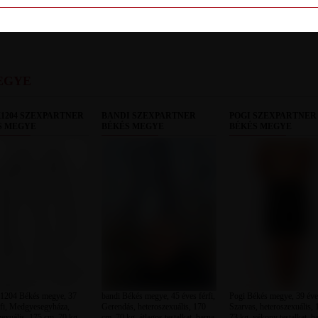
LETILT
EGYE
1204 SZEXPARTNER
BANDI SZEXPARTNER
POGI SZEXPARTNER
S MEGYE
BÉKÉS MEGYE
BÉKÉS MEGYE
04 Békés megye, 37
bandi Békés megye, 45 éves férfi,
Pogi Békés megye, 39 éves
rfi, Medgyesegyháza,
Gerendás, heteroszexuális, 170
Szarvas, heteroszexuális,
zexuális, 175 cm, 70 kg,
cm, 70 kg, átlagos testalkat, barna
73 kg, vékony testalkat, b