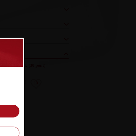
zés (össz.)
:
111.
(30 pont)
8
9
10