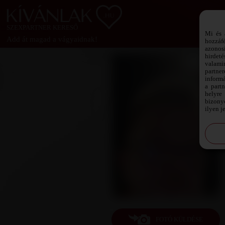
SZEXPARTNER KERESŐ
Mi és 
Add át magad a vágyaidnak!
hozzáf
azonos
hirdeté
valami
partne
informá
a part
helyre 
bizonyo
ilyen j
FOTÓ KÜLDÉSE