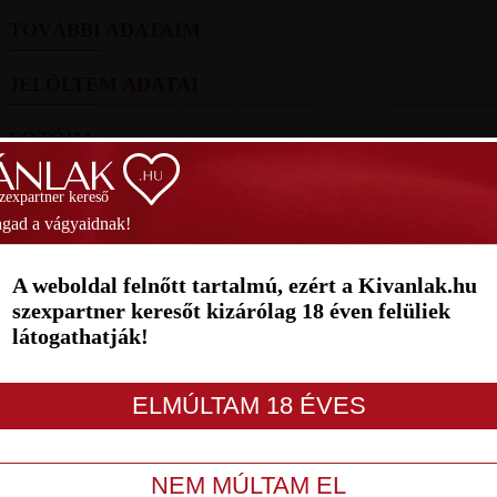
TOVÁBBI ADATAIM
JELÖLTEM ADATAI
FOTÓIM
SZAVAZÁS
szexpartner kereső
gad a vágyaidnak!
Helyezés
(2026):
76.
(20 pont)
Helye
A weboldal felnőtt tartalmú, ezért a Kivanlak.hu
1
2
3
4
5
6
7
szexpartner keresőt kizárólag 18 éven felüliek
látogathatják!