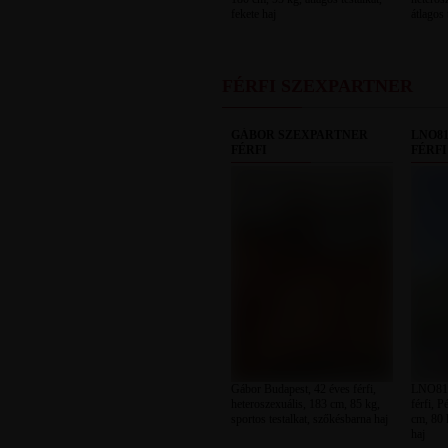
fekete haj
átlagos 
FÉRFI SZEXPARTNER
GÁBOR SZEXPARTNER
LNO8
FÉRFI
FÉRFI
Gábor Budapest, 42 éves férfi,
LNO81 
heteroszexuális, 183 cm, 85 kg,
férfi, P
sportos testalkat, szőkésbarna haj
cm, 80 k
haj