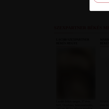
SZEXPARTNER BÉKÉS M
LACI88 SZEXPARTNER
MÁRK
BÉKÉS MEGYE
BÉKÉ
Laci88 Békés megye, 37 éves
MÁRK12
férfi, Orosháza, heteroszexuális,
éves fé
180 cm, 95 kg, átlagos testalkat,
heteros