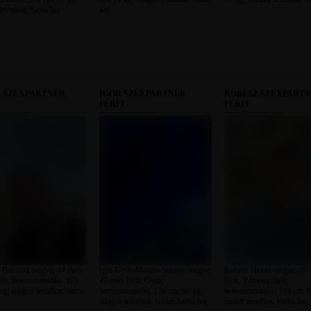
testalkat, barna haj
haj
1 SZEXPARTNER
IGOR SZEXPARTNER
ROBESZ SZEXPART
FÉRFI
FÉRFI
Baranya megye, 44 éves
Igor Győr-Moson-Sopron megye,
Robesz Heves megye, 39 
écs, heteroszexuális, 175
42 éves férfi, Győr,
férfi, Vámosgyörk,
g, átlagos testalkat, barna
heteroszexuális, 170 cm, 69 kg,
heteroszexuális, 169 cm, 8
átlagos testalkat, szőkésbarna haj
molett testalkat, barna haj