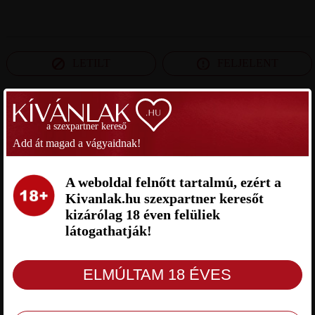
LETILT
FELJELENT
SZEXPARTNER HAJDÚ-BIHAR MEGYE
a szexpartner kereső
Add át magad a vágyaidnak!
BOKAC SZEXPARTNER HAJDÚ-
JÓL LESZ. SZEXPARTNER
BIHAR MEGYE
HAJDÚ-BIHAR MEGYE
A weboldal felnőtt tartalmú, ezért a
Kivanlak.hu szexpartner keresőt
kizárólag 18 éven felüliek
látogathatják!