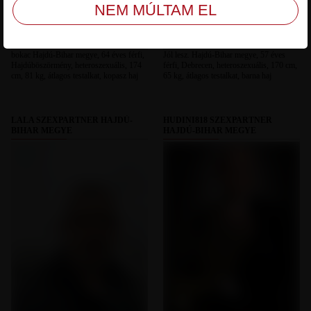
bokac Hajdú-Bihar megye, 64 éves férfi,
Jól lesz. Hajdú-Bihar megye, 57 éves
Hajdúböszörmény, heteroszexuális, 174
férfi, Debrecen, heteroszexuális, 170 cm,
cm, 81 kg, átlagos testalkat, kopasz haj
65 kg, átlagos testalkat, barna haj
LALA SZEXPARTNER HAJDÚ-
HUDINI818 SZEXPARTNER
BIHAR MEGYE
HAJDÚ-BIHAR MEGYE