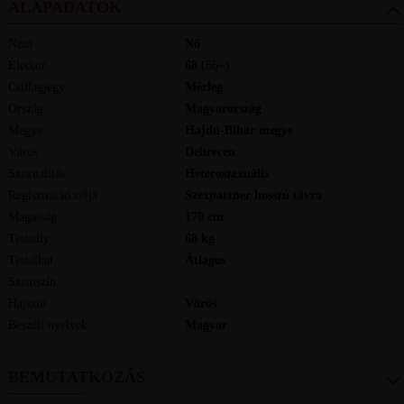
ALAPADATOK
Nem
Nő
Életkor
68
(56+)
Csillagjegy
Mérleg
Ország
Magyarország
Megye
Hajdú-Bihar megye
Város
Debrecen
Szexualitás
Heteroszexuális
Regisztráció célja
Szexpartner hosszú távra
Magasság
170
cm
Testsúly
68
kg
Testalkat
Átlagos
Szemszín
-
Hajszín
Vörös
Beszélt nyelvek
magyar
BEMUTATKOZÁS