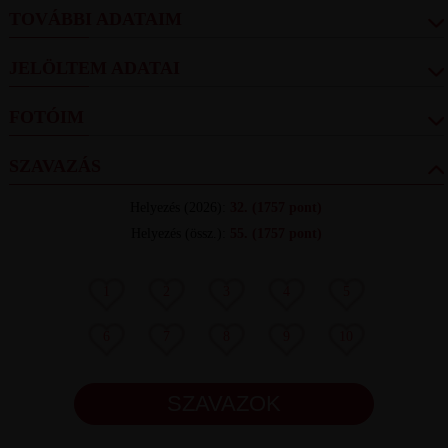
TOVÁBBI ADATAIM
JELÖLTEM ADATAI
FOTÓIM
SZAVAZÁS
Helyezés
(2026):
32.
(1757 pont)
Helyezés (össz.)
:
55.
(1757 pont)
1
2
3
4
5
6
7
8
9
10