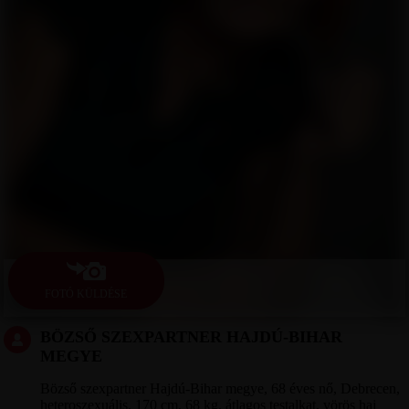
FOTÓ KÜLDÉSE
BÖZSŐ SZEXPARTNER HAJDÚ-BIHAR
MEGYE
Bözső szexpartner Hajdú-Bihar megye, 68 éves nő, Debrecen,
heteroszexuális, 170 cm, 68 kg, átlagos testalkat, vörös haj