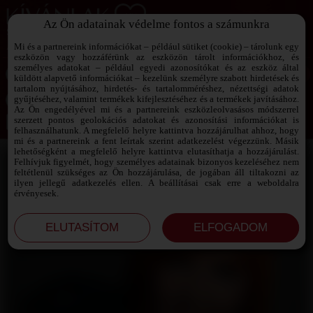
Az Ön adatainak védelme fontos a számunkra
SZEXPARTNER KERESŐ
Add át magad a vágyaidnak!
Mi és a partnereink információkat – például sütiket (cookie) – tárolunk egy
eszközön vagy hozzáférünk az eszközön tárolt információkhoz, és
személyes adatokat – például egyedi azonosítókat és az eszköz által
küldött alapvető információkat – kezelünk személyre szabott hirdetések és
tartalom nyújtásához, hirdetés- és tartalomméréshez, nézettségi adatok
Jelszó emlékeztető ›
gyűjtéséhez, valamint termékek kifejlesztéséhez és a termékek javításához.
Az Ön engedélyével mi és a partnereink eszközleolvasásos módszerrel
szerzett pontos geolokációs adatokat és azonosítási információkat is
Jegyezd meg az adataimat!
felhasználhatunk. A megfelelő helyre kattintva hozzájárulhat ahhoz, hogy
mi és a partnereink a fent leírtak szerint adatkezelést végezzünk. Másik
lehetőségként a megfelelő helyre kattintva elutasíthatja a hozzájárulást.
Felhívjuk figyelmét, hogy személyes adatainak bizonyos kezeléséhez nem
feltétlenül szükséges az Ön hozzájárulása, de jogában áll tiltakozni az
ilyen jellegű adatkezelés ellen. A beállításai csak erre a weboldalra
érvényesek.