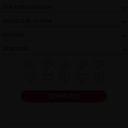
TOVÁBBI ADATAIM
JELÖLTEM ADATAI
FOTÓIM
SZAVAZÁS
1
2
3
4
5
6
7
8
9
10