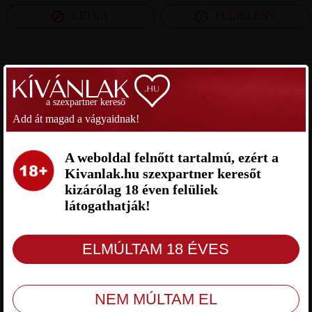
LETILT
FELJELENT
SZEXPARTNER HAJDÚ-BIHAR MEGYE
a szexpartner kereső
IMI SZEXPARTNER HAJDÚ-
CSOD SZEXPARTNER HAJDÚ-
Add át magad a vágyaidnak!
BIHAR MEGYE
BIHAR MEGYE
A weboldal felnőtt tartalmú, ezért a
Kivanlak.hu szexpartner keresőt
kizárólag 18 éven felüliek
látogathatják!