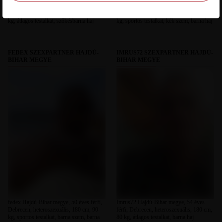
Imi Hajdú-Bihar megye, 54 éves férfi,
Csod Hajdú-Bihar megye, 53 éves férfi,
Görbeháza, heteroszexuális, 185 cm, 70
Debrecen, heteroszexuális, 180 cm, 85
kg, átlagos testalkat, szőkésbarna haj
kg, sportos testalkat, kék szem, barna haj
FEDEX SZEXPARTNER HAJDÚ-
IMRUS72 SZEXPARTNER HAJDÚ-
BIHAR MEGYE
BIHAR MEGYE
fedex Hajdú-Bihar megye, 50 éves férfi,
Imrus72 Hajdú-Bihar megye, 54 éves
Debrecen, heteroszexuális, 180 cm, 90
férfi, Debrecen, heteroszexuális, 180 cm,
kg, sportos testalkat, barna szem, barna
80 kg, átlagos testalkat, barna haj