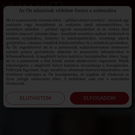
Az Ön adatainak védelme fontos a számunkra
SZEXPARTNER KERESŐ
Add át magad a vágyaidnak!
Mi és a partnereink információkat – például sütiket (cookie) – tárolunk egy
eszközön vagy hozzáférünk az eszközön tárolt információkhoz, és
személyes adatokat – például egyedi azonosítókat és az eszköz által
küldött alapvető információkat – kezelünk személyre szabott hirdetések és
tartalom nyújtásához, hirdetés- és tartalomméréshez, nézettségi adatok
Jelszó emlékeztető ›
gyűjtéséhez, valamint termékek kifejlesztéséhez és a termékek javításához.
Az Ön engedélyével mi és a partnereink eszközleolvasásos módszerrel
szerzett pontos geolokációs adatokat és azonosítási információkat is
Jegyezd meg az adataimat!
felhasználhatunk. A megfelelő helyre kattintva hozzájárulhat ahhoz, hogy
mi és a partnereink a fent leírtak szerint adatkezelést végezzünk. Másik
lehetőségként a megfelelő helyre kattintva elutasíthatja a hozzájárulást.
Felhívjuk figyelmét, hogy személyes adatainak bizonyos kezeléséhez nem
feltétlenül szükséges az Ön hozzájárulása, de jogában áll tiltakozni az
ilyen jellegű adatkezelés ellen. A beállításai csak erre a weboldalra
érvényesek.