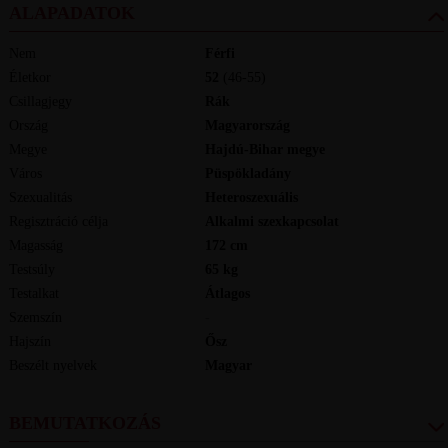
ALAPADATOK
Nem
Férfi
Életkor
52
(46-55)
Csillagjegy
Rák
Ország
Magyarország
Megye
Hajdú-Bihar megye
Város
Püspökladány
Szexualitás
Heteroszexuális
Regisztráció célja
Alkalmi szexkapcsolat
Magasság
172
cm
Testsúly
65
kg
Testalkat
Átlagos
Szemszín
-
Hajszín
Ősz
Beszélt nyelvek
magyar
BEMUTATKOZÁS