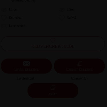
testalkat, ősz haj
Láttam
Látott
Kedvelem
Kedvel
Leveleztünk
KEDVENCNEK JELÖL
LEVÉL KÜLDÉSE
ÜZENET KÜLDÉSE
Levelezésünk ›
Üzeneteink ›
CHAT