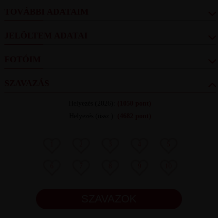
TOVÁBBI ADATAIM
JELÖLTEM ADATAI
FOTÓIM
SZAVAZÁS
Helyezés
(2026):
(1050 pont)
Helyezés (össz.)
:
(4682 pont)
1
2
3
4
5
6
7
8
9
10