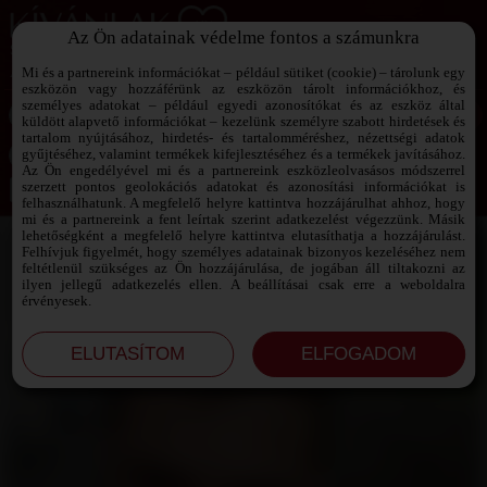
Az Ön adatainak védelme fontos a számunkra
SZEXPARTNER KERESŐ
Add át magad a vágyaidnak!
Mi és a partnereink információkat – például sütiket (cookie) – tárolunk egy
eszközön vagy hozzáférünk az eszközön tárolt információkhoz, és
személyes adatokat – például egyedi azonosítókat és az eszköz által
küldött alapvető információkat – kezelünk személyre szabott hirdetések és
tartalom nyújtásához, hirdetés- és tartalomméréshez, nézettségi adatok
Jelszó emlékeztető ›
gyűjtéséhez, valamint termékek kifejlesztéséhez és a termékek javításához.
Az Ön engedélyével mi és a partnereink eszközleolvasásos módszerrel
szerzett pontos geolokációs adatokat és azonosítási információkat is
Jegyezd meg az adataimat!
felhasználhatunk. A megfelelő helyre kattintva hozzájárulhat ahhoz, hogy
mi és a partnereink a fent leírtak szerint adatkezelést végezzünk. Másik
lehetőségként a megfelelő helyre kattintva elutasíthatja a hozzájárulást.
Felhívjuk figyelmét, hogy személyes adatainak bizonyos kezeléséhez nem
feltétlenül szükséges az Ön hozzájárulása, de jogában áll tiltakozni az
ilyen jellegű adatkezelés ellen. A beállításai csak erre a weboldalra
érvényesek.