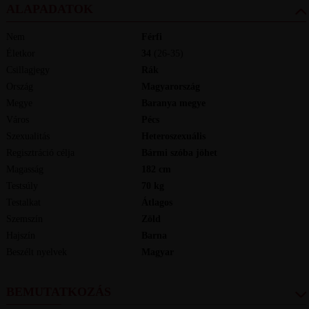
ALAPADATOK
Nem
Férfi
Életkor
34
(26-35)
Csillagjegy
Rák
Ország
Magyarország
Megye
Baranya megye
Város
Pécs
Szexualitás
Heteroszexuális
Regisztráció célja
Bármi szóba jöhet
Magasság
182
cm
Testsúly
70
kg
Testalkat
Átlagos
Szemszín
Zöld
Hajszín
Barna
Beszélt nyelvek
magyar
BEMUTATKOZÁS