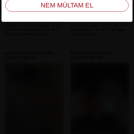
HungBareCock Baranya megye, 31 éves
Alex Baranya megye, 34 éves férfi, Pécs,
férfi, Pécs, heteroszexuális, 178 cm, 85
heteroszexuális, 173 cm, 70 kg, átlagos
kg, átlagos testalkat, fekete haj
testalkat, barna haj
KAJMAN33 SZEXPARTNER
RICS95 SZEXPARTNER
BARANYA MEGYE
BARANYA MEGYE