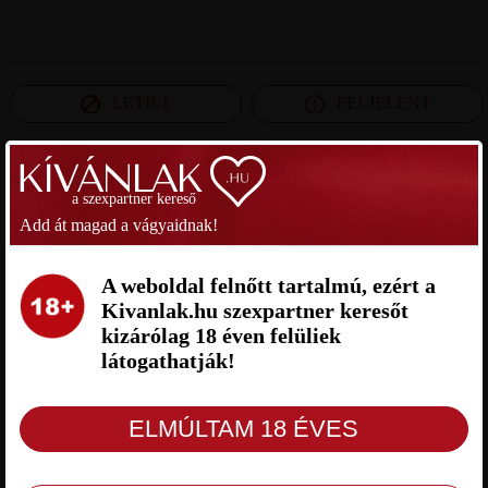
LETILT
FELJELENT
SZEXPARTNER BARANYA MEGYE
a szexpartner kereső
Add át magad a vágyaidnak!
HUNGBARECOCK
ALEX SZEXPARTNER BARANYA
SZEXPARTNER BARANYA
MEGYE
A weboldal felnőtt tartalmú, ezért a
MEGYE
Kivanlak.hu szexpartner keresőt
kizárólag 18 éven felüliek
látogathatják!