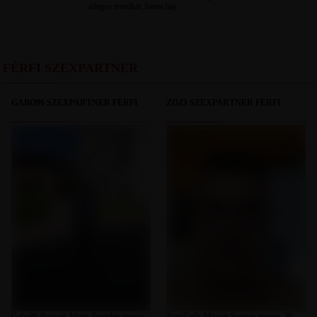
átlagos testalkat, barna haj
FÉRFI SZEXPARTNER
GABO96 SZEXPARTNER FÉRFI
ZOZI SZEXPARTNER FÉRFI
Gabo96 Borsod-Abaúj-Zemplén megye,
Zozi Győr-Moson-Sopron megye, 29