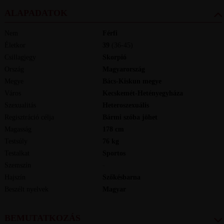
ALAPADATOK
Nem
Férfi
Életkor
39
(36-45)
Csillagjegy
Skorpió
Ország
Magyarország
Megye
Bács-Kiskun megye
Város
Kecskemét-Hetényegyháza
Szexualitás
Heteroszexuális
Regisztráció célja
Bármi szóba jöhet
Magasság
178
cm
Testsúly
76
kg
Testalkat
Sportos
Szemszín
-
Hajszín
Szőkésbarna
Beszélt nyelvek
magyar
BEMUTATKOZÁS