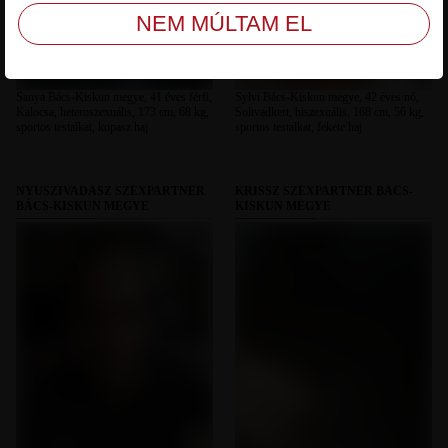
Sanya Bács-Kiskun megye, 41 éves férfi,
Sylvi Bács-Kiskun megye, 42 éves nő,
Kalocsa, heteroszexuális, 173 cm, 68 kg,
Soltvadkert, biszexuális, 168 cm, 56 kg,
sportos testalkat, kopasz haj
sportos testalkat, fekete haj
NYUSZIVADÁSZ SZEXPARTNER
KRISSZ SZEXPARTNER BÁCS-
BÁCS-KISKUN MEGYE
KISKUN MEGYE