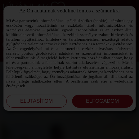
Az Ön adatainak védelme fontos a számunkra
SZEXPARTNER KERESŐ
Add át magad a vágyaidnak!
Mi és a partnereink információkat – például sütiket (cookie) – tárolunk egy
eszközön vagy hozzáférünk az eszközön tárolt információkhoz, és
személyes adatokat – például egyedi azonosítókat és az eszköz által
küldött alapvető információkat – kezelünk személyre szabott hirdetések és
tartalom nyújtásához, hirdetés- és tartalomméréshez, nézettségi adatok
Jelszó emlékeztető ›
gyűjtéséhez, valamint termékek kifejlesztéséhez és a termékek javításához.
Az Ön engedélyével mi és a partnereink eszközleolvasásos módszerrel
szerzett pontos geolokációs adatokat és azonosítási információkat is
Jegyezd meg az adataimat!
felhasználhatunk. A megfelelő helyre kattintva hozzájárulhat ahhoz, hogy
mi és a partnereink a fent leírtak szerint adatkezelést végezzünk. Másik
lehetőségként a megfelelő helyre kattintva elutasíthatja a hozzájárulást.
Felhívjuk figyelmét, hogy személyes adatainak bizonyos kezeléséhez nem
feltétlenül szükséges az Ön hozzájárulása, de jogában áll tiltakozni az
ilyen jellegű adatkezelés ellen. A beállításai csak erre a weboldalra
érvényesek.