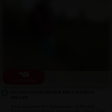
FOTÓ KÜLDÉSE
FECOO SZEXPARTNER BÁCS-KISKUN
MEGYE
Fecoo szexpartner Bács-Kiskun megye, 39 éves férfi,
Kecskemét-Hetényegyháza, heteroszexuális, 178 cm, 76 kg,