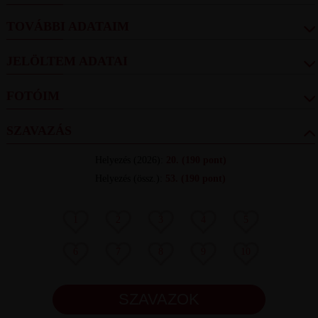
TOVÁBBI ADATAIM
JELÖLTEM ADATAI
FOTÓIM
SZAVAZÁS
Helyezés
(2026):
20.
(190 pont)
Helyezés (össz.)
:
53.
(190 pont)
1
2
3
4
5
6
7
8
9
10