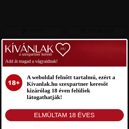
LETILT
FELJELENT
a szexpartner kereső
SZEXPARTNER BÁCS-KISKUN MEGYE
Add át magad a vágyaidnak!
SANYA SZEXPARTNER BÁCS-
SYLVI SZEXPARTNER BÁCS-
KISKUN MEGYE
KISKUN MEGYE
A weboldal felnőtt tartalmú, ezért a
Kivanlak.hu szexpartner keresőt
kizárólag 18 éven felüliek
látogathatják!