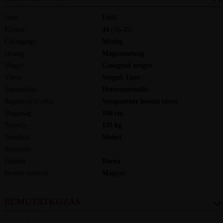
Nem
Férfi
Életkor
44
(36-45)
Csillagjegy
Mérleg
Ország
Magyarország
Megye
Csongrád megye
Város
Szeged-Tápé
Szexualitás
Heteroszexuális
Regisztráció célja
Szexpartner hosszú távra
Magasság
180
cm
Testsúly
120
kg
Testalkat
Molett
Szemszín
-
Hajszín
Barna
Beszélt nyelvek
magyar
BEMUTATKOZÁS