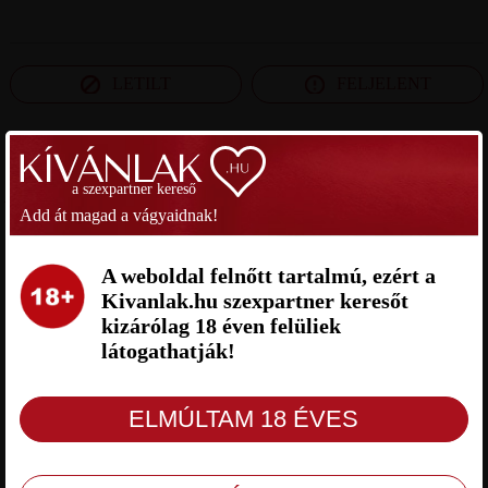
LETILT
FELJELENT
SZEXPARTNER CSONGRÁD MEGYE
a szexpartner kereső
Add át magad a vágyaidnak!
MELANIE SZEXPARTNER
IMFORYOU SZEXPARTNER
CSONGRÁD MEGYE
CSONGRÁD MEGYE
A weboldal felnőtt tartalmú, ezért a
Kivanlak.hu szexpartner keresőt
kizárólag 18 éven felüliek
látogathatják!