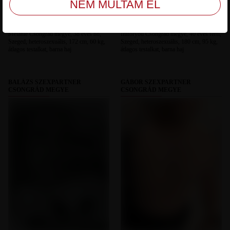
Melanie Csongrád megye, 38 éves nő,
Imforyou Csongrád megye, 40 éves férfi,
Szeged, heteroszexuális, 172 cm, 60 kg,
Szeged, heteroszexuális, 180 cm, 95 kg,
átlagos testalkat, barna haj
átlagos testalkat, barna haj
BALÁZS SZEXPARTNER
GÁBOR SZEXPARTNER
CSONGRÁD MEGYE
CSONGRÁD MEGYE