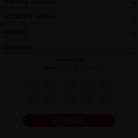
TOVÁBBI ADATAIM
JELÖLTEM ADATAI
FOTÓIM
SZAVAZÁS
Helyezés
(2026):
Helyezés (össz.)
:
185.
(1 pont)
1
2
3
4
5
6
7
8
9
10