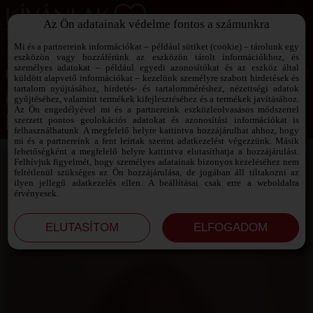
Az Ön adatainak védelme fontos a számunkra
SZEXPARTNER KERESŐ
Add át magad a vágyaidnak!
Mi és a partnereink információkat – például sütiket (cookie) – tárolunk egy
eszközön vagy hozzáférünk az eszközön tárolt információkhoz, és
személyes adatokat – például egyedi azonosítókat és az eszköz által
küldött alapvető információkat – kezelünk személyre szabott hirdetések és
tartalom nyújtásához, hirdetés- és tartalomméréshez, nézettségi adatok
Jelszó emlékeztető ›
gyűjtéséhez, valamint termékek kifejlesztéséhez és a termékek javításához.
Az Ön engedélyével mi és a partnereink eszközleolvasásos módszerrel
szerzett pontos geolokációs adatokat és azonosítási információkat is
Jegyezd meg az adataimat!
felhasználhatunk. A megfelelő helyre kattintva hozzájárulhat ahhoz, hogy
mi és a partnereink a fent leírtak szerint adatkezelést végezzünk. Másik
lehetőségként a megfelelő helyre kattintva elutasíthatja a hozzájárulást.
Felhívjuk figyelmét, hogy személyes adatainak bizonyos kezeléséhez nem
feltétlenül szükséges az Ön hozzájárulása, de jogában áll tiltakozni az
ilyen jellegű adatkezelés ellen. A beállításai csak erre a weboldalra
érvényesek.