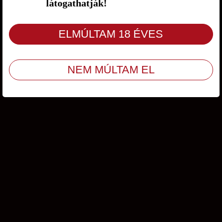
látogathatják!
Ügyfélszolgálat
/
ÁSZF
/
Adatvédelem
© Copyright 2009 - 2026 Amity Kft. Minden jog fenntartva