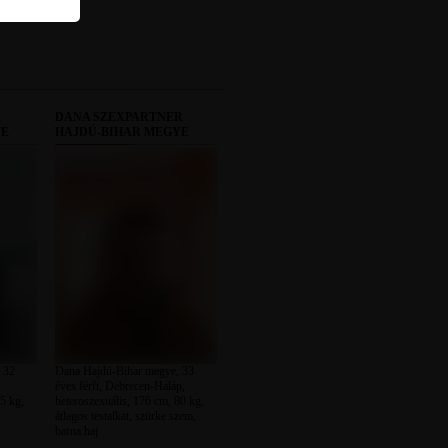
DANA SZEXPARTNER
YE
HAJDÚ-BIHAR MEGYE
 32
Dana Hajdú-Bihar megye, 33
éves férfi, Debrecen-Haláp,
5 kg,
heteroszexuális, 176 cm, 80 kg,
átlagos testalkat, szürke szem,
barna haj