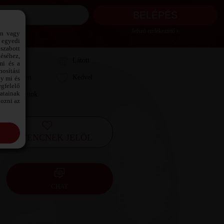
Jelszó emlékeztető ›
ön vagy
 egyedi
szabott
téséhez,
Láttam
Látott
mi és a
osítási
Kedvelem
Kedvel
gy mi és
gfelelő
datainak
Leveleztünk
kozni az
KEDVENCNEK JELÖL
CHAT