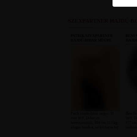
SZEXPARTNER HAJDÚ-B
PATRIK SZEXPARTNER
BENI
HAJDÚ-BIHAR MEGYE
HAJD
Patrik Hajdú-Bihar megye, 31
Beni Ha
éves férfi, Debrecen,
férfi, D
heteroszexuális, 184 cm, 113 kg,
177 cm,
átlagos testalkat, szőkésbarna haj
szőkésb