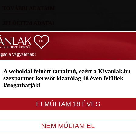
TOVÁBBI ADATAIM
JELÖLTEM ADATAI
FOTÓIM
szexpartner kereső
SZAVAZÁS
gad a vágyaidnak!
1
2
3
4
5
6
7
A weboldal felnőtt tartalmú, ezért a Kivanlak.hu
szexpartner keresőt kizárólag 18 éven felüliek
látogathatják!
LETILT