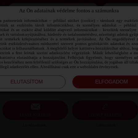
Az Ön adatainak védelme fontos a számunkra
Jegyezd meg az adataimat!
a partnereink információkat – például sütiket (cookie) – tárolunk egy eszköz
érünk az eszközön tárolt információkhoz, és személyes adatokat – például
ítókat és az eszköz által küldött alapvető információkat – kezelünk személyre 
sek és tartalom nyújtásához, hirdetés- és tartalomméréshez, nézettségi adatok gyűj
ICE92 SZEXPARTNER HAJDÚ-BIHAR
nt termékek kifejlesztéséhez és a termékek javításához. Az Ön engedélyével 
MEGYE
reink eszközleolvasásos módszerrel szerzett pontos geolokációs adatokat és azon
ciókat is felhasználhatunk. A megfelelő helyre kattintva hozzájárulhat ahhoz, ho
nereink a fent leírtak szerint adatkezelést végezzünk. Másik lehetőségként a me
Ice92 szexpartner Hajdú-Bihar megye, 33 éves férfi,
kattintva elutasíthatja a hozzájárulást. Felhívjuk figyelmét, hogy személyes a
Püspökladány, heteroszexuális, 175 cm, 85 kg,
s kezeléséhez nem feltétlenül szükséges az Ön hozzájárulása, de jogában áll tilta
sportos testalkat, barna haj
ellegű adatkezelés ellen. A beállításai csak erre a weboldalra érvényesek.
LEVÉL KÜLDÉSE
ÜZENET KÜLDÉSE
Levelezésünk ›
Üzeneteink ›