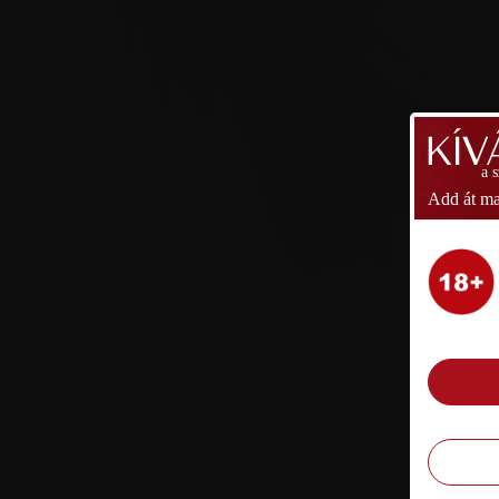
a 
Add át ma