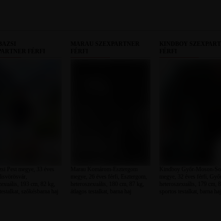
BAZSI
MARAU SZEXPARTNER
KINDBOY SZEXPAR
PARTNER FÉRFI
FÉRFI
FÉRFI
si Pest megye, 33 éves
Marau Komárom-Esztergom
Kindboy Győr-Moson-So
ilisvörösvár,
megye, 26 éves férfi, Esztergom,
megye, 32 éves férfi, Győ
zexuális, 193 cm, 82 kg,
heteroszexuális, 180 cm, 87 kg,
heteroszexuális, 179 cm, 8
testalkat, szőkésbarna haj
átlagos testalkat, barna haj
sportos testalkat, barna haj