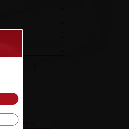
8
9
10
FELJELENT