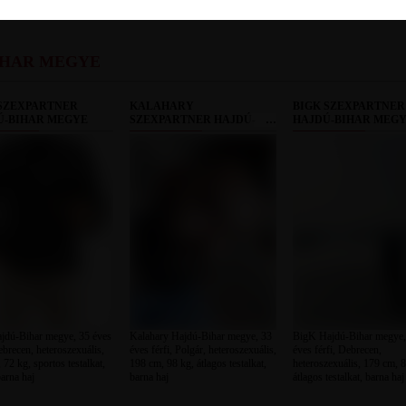
IHAR MEGYE
 SZEXPARTNER
KALAHARY
BIGK SZEXPARTNER
Ú-BIHAR MEGYE
SZEXPARTNER HAJDÚ-
HAJDÚ-BIHAR MEG
BIHAR MEGYE
jdú-Bihar megye, 35 éves
Kalahary Hajdú-Bihar megye, 33
BigK Hajdú-Bihar megye,
ebrecen, heteroszexuális,
éves férfi, Polgár, heteroszexuális,
éves férfi, Debrecen,
 72 kg, sportos testalkat,
198 cm, 98 kg, átlagos testalkat,
heteroszexuális, 179 cm, 8
arna haj
barna haj
átlagos testalkat, barna haj