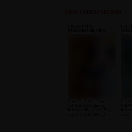
FÉRFI SZEXPARTNER
DISZKRÉT1212
BLUE
SZEXPARTNER FÉRFI
SZEX
Diszkrét1212 Fejér megye, 35
BlueBaz
éves férfi, Székesfehérvár,
férfi, P
heteroszexuális, 176 cm, 75 kg,
heteros
átlagos testalkat, fekete haj
átlagos 