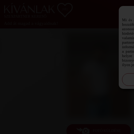
SZEXPARTNER KERESŐ
Mi és 
Add át magad a vágyaidnak!
hozzáf
azonos
hirdeté
valami
partne
informá
a part
helyre 
bizonyo
ilyen j
FOTÓ KÜLDÉSE