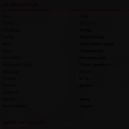
ALAPADATOK
Nem
Férfi
Életkor
33
(26-35)
Csillagjegy
Mérleg
Ország
Magyarország
Megye
Hajdú-Bihar megye
Város
Püspökladány
Szexualitás
Heteroszexuális
Regisztráció célja
Titkos kapcsolatot
Magasság
175
cm
Testsúly
85
kg
Testalkat
Sportos
Szemszín
-
Hajszín
Barna
Beszélt nyelvek
magyar
BEMUTATKOZÁS