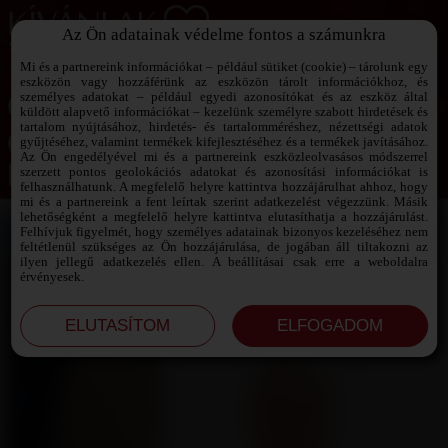
Az Ön adatainak védelme fontos a számunkra
SZEXPARTNER KERESŐ
Add át magad a vágyaidnak!
Mi és a partnereink információkat – például sütiket (cookie) – tárolunk egy
eszközön vagy hozzáférünk az eszközön tárolt információkhoz, és
személyes adatokat – például egyedi azonosítókat és az eszköz által
küldött alapvető információkat – kezelünk személyre szabott hirdetések és
tartalom nyújtásához, hirdetés- és tartalomméréshez, nézettségi adatok
Jelszó emlékeztető ›
gyűjtéséhez, valamint termékek kifejlesztéséhez és a termékek javításához.
Az Ön engedélyével mi és a partnereink eszközleolvasásos módszerrel
szerzett pontos geolokációs adatokat és azonosítási információkat is
Jegyezd meg az adataimat!
felhasználhatunk. A megfelelő helyre kattintva hozzájárulhat ahhoz, hogy
mi és a partnereink a fent leírtak szerint adatkezelést végezzünk. Másik
lehetőségként a megfelelő helyre kattintva elutasíthatja a hozzájárulást.
Felhívjuk figyelmét, hogy személyes adatainak bizonyos kezeléséhez nem
feltétlenül szükséges az Ön hozzájárulása, de jogában áll tiltakozni az
ilyen jellegű adatkezelés ellen. A beállításai csak erre a weboldalra
érvényesek.