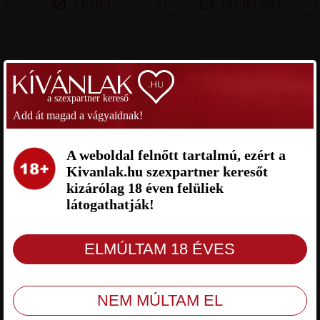
LETILT
FELJELENT
SZEXPARTNER PEST MEGYE
a szexpartner kereső
VICUSKA SZEXPARTNER PEST
JÓZSÓ SZEXPARTNER PEST
MEGYE
MEGYE
Add át magad a vágyaidnak!
A weboldal felnőtt tartalmú, ezért a
Kivanlak.hu szexpartner keresőt
kizárólag 18 éven felüliek
látogathatják!
Vicuska Pest megye, 62 éves nő, Monor-
Józsó Pest megye, 61 éves férfi,