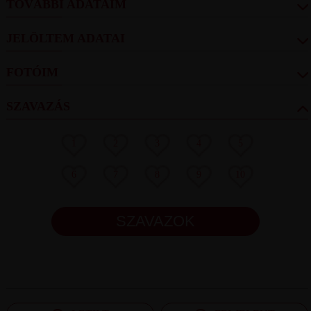
TOVÁBBI ADATAIM
JELÖLTEM ADATAI
FOTÓIM
SZAVAZÁS
1
2
3
4
5
6
7
8
9
10