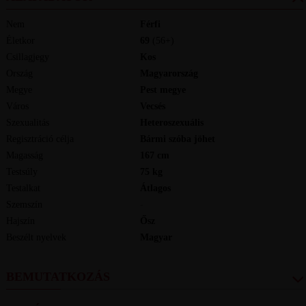
Nem
Férfi
Életkor
69
(56+)
Csillagjegy
Kos
Ország
Magyarország
Megye
Pest megye
Város
Vecsés
Szexualitás
Heteroszexuális
Regisztráció célja
Bármi szóba jöhet
Magasság
167
cm
Testsúly
75
kg
Testalkat
Átlagos
Szemszín
-
Hajszín
Ősz
Beszélt nyelvek
magyar
BEMUTATKOZÁS