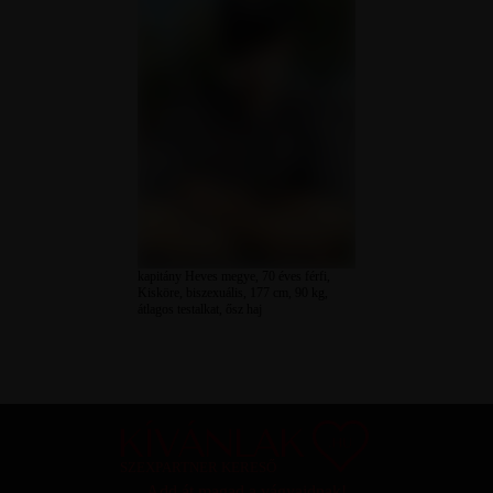
kapitány Heves megye, 70 éves férfi,
Kisköre, biszexuális, 177 cm, 90 kg,
átlagos testalkat, ősz haj
SZEXPARTNER KERESŐ
Add át magad a vágyaidnak!