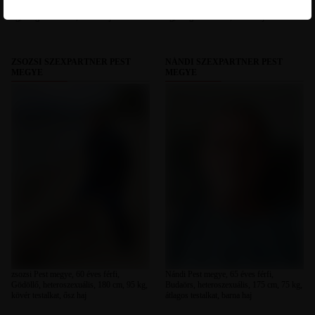
Monori erdő, heteroszexuális, 174 cm, 76
Gyömrő, heteroszexuális, 185 cm, 105
kg, átlagos testalkat, szőke haj
kg, átlagos testalkat, barna haj
ZSOZSI SZEXPARTNER PEST
NÁNDI SZEXPARTNER PEST
MEGYE
MEGYE
zsozsi Pest megye, 60 éves férfi,
Nándi Pest megye, 65 éves férfi,
Gödöllő, heteroszexuális, 180 cm, 95 kg,
Budaörs, heteroszexuális, 175 cm, 75 kg,
kövér testalkat, ősz haj
átlagos testalkat, barna haj