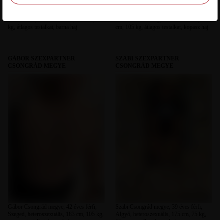
Leo69 Csongrád megye, 43 éves férfi,
Balázs Csongrád megye, 37 éves férfi,
Mórahalom, heteroszexuális, 171 cm, 80
Hódmezővásárhely, heteroszexuális, 192
kg, átlagos testalkat, barna haj
cm, 105 kg, átlagos testalkat, kopasz haj
GÁBOR SZEXPARTNER
SZABI SZEXPARTNER
CSONGRÁD MEGYE
CSONGRÁD MEGYE
Gábor Csongrád megye, 42 éves férfi,
Szabi Csongrád megye, 39 éves férfi,
Szeged, heteroszexuális, 183 cm, 105 kg,
Algyő, heteroszexuális, 175 cm, 75 kg,