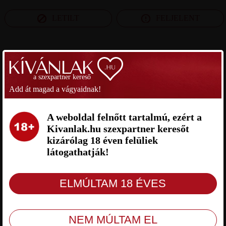
LETILT
FELJELENT
SZEXPARTNER CSONGRÁD MEGYE
a szexpartner kereső
LEO69 SZEXPARTNER
BALÁZS SZEXPARTNER
Add át magad a vágyaidnak!
CSONGRÁD MEGYE
CSONGRÁD MEGYE
A weboldal felnőtt tartalmú, ezért a
Kivanlak.hu szexpartner keresőt
kizárólag 18 éven felüliek
látogathatják!