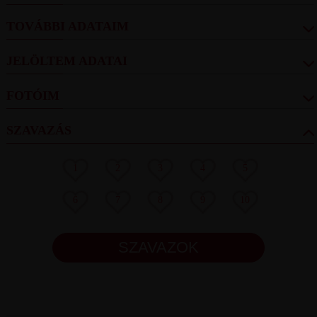
TOVÁBBI ADATAIM
JELÖLTEM ADATAI
FOTÓIM
SZAVAZÁS
1
2
3
4
5
6
7
8
9
10