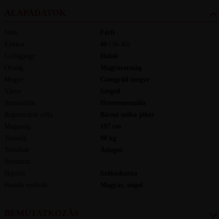
ALAPADATOK
Nem
Férfi
Életkor
40
(36-45)
Csillagjegy
Halak
Ország
Magyarország
Megye
Csongrád megye
Város
Szeged
Szexualitás
Heteroszexuális
Regisztráció célja
Bármi szóba jöhet
Magasság
197
cm
Testsúly
90
kg
Testalkat
Átlagos
Szemszín
-
Hajszín
Szőkésbarna
Beszélt nyelvek
magyar, angol
BEMUTATKOZÁS