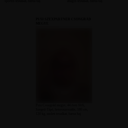
sportos testalkat, barna haj
átlagos testalkat, barna haj
PUSI SZEXPARTNER CSONGRÁD
MEGYE
Pusi Csongrád megye, 44 éves férfi,
Szeged-Tápé, heteroszexuális, 180 cm,
120 kg, molett testalkat, barna haj