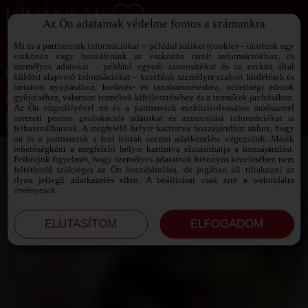
Az Ön adatainak védelme fontos a számunkra
SZEXPARTNER KERESŐ
Add át magad a vágyaidnak!
Mi és a partnereink információkat – például sütiket (cookie) – tárolunk egy
eszközön vagy hozzáférünk az eszközön tárolt információkhoz, és
személyes adatokat – például egyedi azonosítókat és az eszköz által
küldött alapvető információkat – kezelünk személyre szabott hirdetések és
tartalom nyújtásához, hirdetés- és tartalomméréshez, nézettségi adatok
Jelszó emlékeztető ›
gyűjtéséhez, valamint termékek kifejlesztéséhez és a termékek javításához.
Az Ön engedélyével mi és a partnereink eszközleolvasásos módszerrel
szerzett pontos geolokációs adatokat és azonosítási információkat is
Jegyezd meg az adataimat!
felhasználhatunk. A megfelelő helyre kattintva hozzájárulhat ahhoz, hogy
mi és a partnereink a fent leírtak szerint adatkezelést végezzünk. Másik
lehetőségként a megfelelő helyre kattintva elutasíthatja a hozzájárulást.
Felhívjuk figyelmét, hogy személyes adatainak bizonyos kezeléséhez nem
feltétlenül szükséges az Ön hozzájárulása, de jogában áll tiltakozni az
ilyen jellegű adatkezelés ellen. A beállításai csak erre a weboldalra
érvényesek.