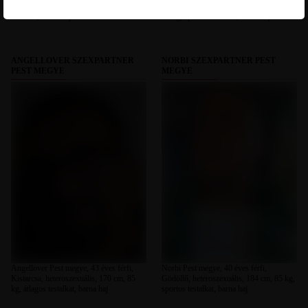
heteroszexuális, 190 cm, 90 kg, átlagos
Dunaharaszti, heteroszexuális, 180 cm,
testalkat, barna haj
78 kg, sportos testalkat, barna haj
ANGELLOVER SZEXPARTNER
NORBI SZEXPARTNER PEST
PEST MEGYE
MEGYE
Angellover Pest megye, 43 éves férfi,
Norbi Pest megye, 40 éves férfi,
Kistarcsa, heteroszexuális, 170 cm, 85
Gödöllő, heteroszexuális, 184 cm, 85 kg,
kg, átlagos testalkat, barna haj
sportos testalkat, barna haj