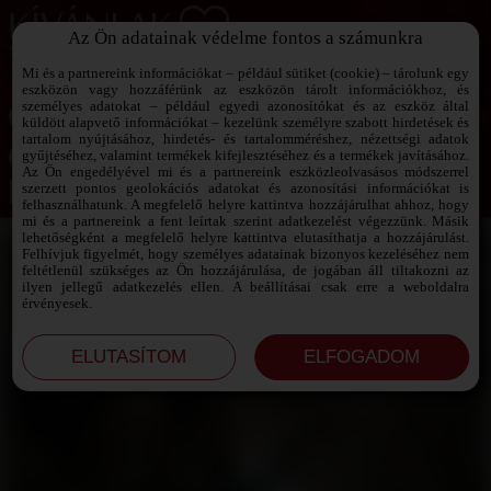
Az Ön adatainak védelme fontos a számunkra
SZEXPARTNER KERESŐ
Add át magad a vágyaidnak!
Mi és a partnereink információkat – például sütiket (cookie) – tárolunk egy
eszközön vagy hozzáférünk az eszközön tárolt információkhoz, és
személyes adatokat – például egyedi azonosítókat és az eszköz által
küldött alapvető információkat – kezelünk személyre szabott hirdetések és
tartalom nyújtásához, hirdetés- és tartalomméréshez, nézettségi adatok
Jelszó emlékeztető ›
gyűjtéséhez, valamint termékek kifejlesztéséhez és a termékek javításához.
Az Ön engedélyével mi és a partnereink eszközleolvasásos módszerrel
szerzett pontos geolokációs adatokat és azonosítási információkat is
Jegyezd meg az adataimat!
felhasználhatunk. A megfelelő helyre kattintva hozzájárulhat ahhoz, hogy
mi és a partnereink a fent leírtak szerint adatkezelést végezzünk. Másik
lehetőségként a megfelelő helyre kattintva elutasíthatja a hozzájárulást.
Felhívjuk figyelmét, hogy személyes adatainak bizonyos kezeléséhez nem
feltétlenül szükséges az Ön hozzájárulása, de jogában áll tiltakozni az
ilyen jellegű adatkezelés ellen. A beállításai csak erre a weboldalra
érvényesek.