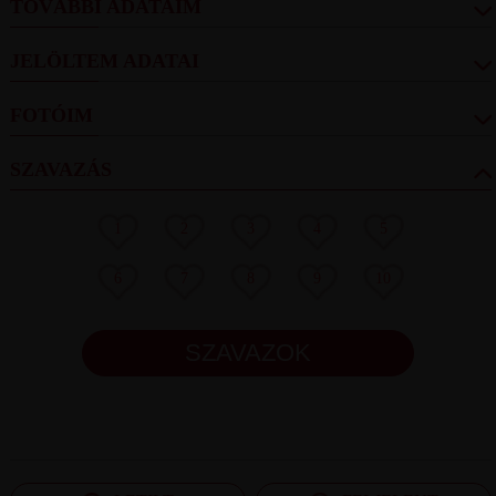
TOVÁBBI ADATAIM
JELÖLTEM ADATAI
FOTÓIM
SZAVAZÁS
1
2
3
4
5
6
7
8
9
10