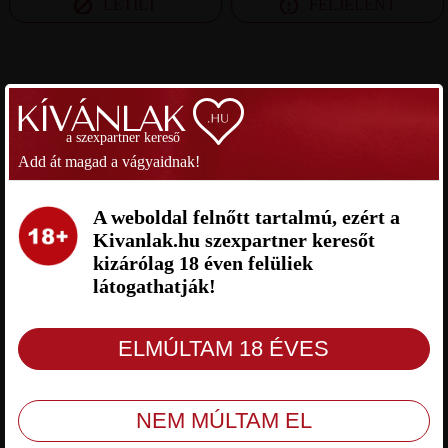
LETILT
FELJELENT
SZEXPARTNER PEST MEGYE
a szexpartner kereső
DODI SZEXPARTNER PEST
ATTILA SZEXPARTNER PEST
MEGYE
MEGYE
Add át magad a vágyaidnak!
A weboldal felnőtt tartalmú, ezért a
Kivanlak.hu szexpartner keresőt
kizárólag 18 éven felüliek
látogathatják!
Dodi Pest megye, 38 éves férfi, Gyál,
Attila Pest megye, 40 éves férfi,