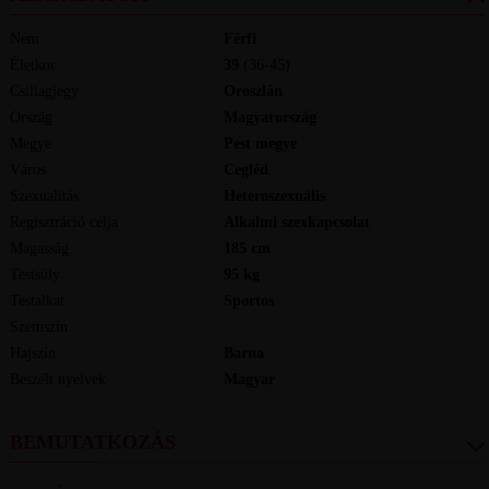
Nem
Férfi
Életkor
39
(36-45)
Csillagjegy
Oroszlán
Ország
Magyarország
Megye
Pest megye
Város
Cegléd
Szexualitás
Heteroszexuális
Regisztráció célja
Alkalmi szexkapcsolat
Magasság
185
cm
Testsúly
95
kg
Testalkat
Sportos
Szemszín
-
Hajszín
Barna
Beszélt nyelvek
magyar
BEMUTATKOZÁS