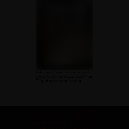
Gábor Győr-Moson-Sopron megye, 45
éves férfi, Győr, heteroszexuális, 177 cm,
76 kg, átlagos testalkat, barna haj
SZEXPARTNER KERESŐ
Add át magad a vágyaidnak!