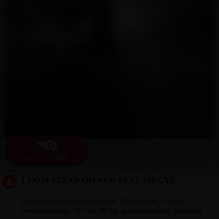
FOTÓ KÜLDÉSE
LEO39 SZEXPARTNER PEST MEGYE
Leo39 szexpartner Pest megye, 39 éves férfi, Cegléd,
heteroszexuális, 185 cm, 95 kg, sportos testalkat, barna haj