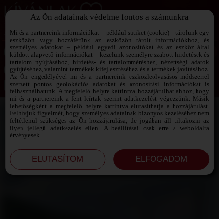
Az Ön adatainak védelme fontos a számunkra
SZEXPARTNER KERESŐ
Add át magad a vágyaidnak!
Mi és a partnereink információkat – például sütiket (cookie) – tárolunk egy
eszközön vagy hozzáférünk az eszközön tárolt információkhoz, és
személyes adatokat – például egyedi azonosítókat és az eszköz által
küldött alapvető információkat – kezelünk személyre szabott hirdetések és
tartalom nyújtásához, hirdetés- és tartalomméréshez, nézettségi adatok
Jelszó emlékeztető ›
gyűjtéséhez, valamint termékek kifejlesztéséhez és a termékek javításához.
Az Ön engedélyével mi és a partnereink eszközleolvasásos módszerrel
szerzett pontos geolokációs adatokat és azonosítási információkat is
Jegyezd meg az adataimat!
felhasználhatunk. A megfelelő helyre kattintva hozzájárulhat ahhoz, hogy
mi és a partnereink a fent leírtak szerint adatkezelést végezzünk. Másik
lehetőségként a megfelelő helyre kattintva elutasíthatja a hozzájárulást.
Felhívjuk figyelmét, hogy személyes adatainak bizonyos kezeléséhez nem
feltétlenül szükséges az Ön hozzájárulása, de jogában áll tiltakozni az
ilyen jellegű adatkezelés ellen. A beállításai csak erre a weboldalra
érvényesek.