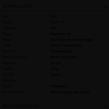
ALAPADATOK
Nem
Férfi
Életkor
37
(36-45)
Csillagjegy
Szűz
Ország
Magyarország
Megye
Jász-Nagykun-Szolnok megye
Város
Szolnok-Szandaszőlős
Szexualitás
Heteroszexuális
Regisztráció célja
Bármi szóba jöhet
Magasság
174
cm
Testsúly
74
kg
Testalkat
Sportos
Szemszín
-
Hajszín
Szőkésbarna
Beszélt nyelvek
magyar, angol, dán, német
BEMUTATKOZÁS