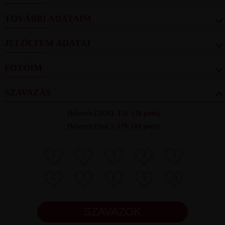
TOVÁBBI ADATAIM
JELÖLTEM ADATAI
FOTÓIM
SZAVAZÁS
Helyezés
(2026):
131.
(10 pont)
Helyezés (össz.)
:
179.
(10 pont)
1
2
3
4
5
6
7
8
9
10