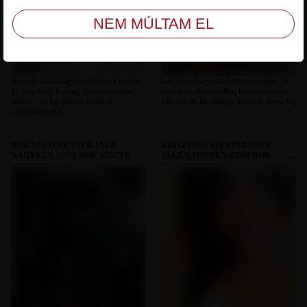
Norbi42 Jász-Nagykun-Szolnok megye,
Laci Jász-Nagykun-Szolnok megye, 38
42 éves férfi, Karcag, heteroszexuális,
éves férfi, Kisújszállás, heteroszexuális,
180 cm, 95 kg, átlagos testalkat,
185 cm, 90 kg, átlagos testalkat, barna haj
szőkésbarna haj
RÓZ SZEXPARTNER JÁSZ-
KRISZTIKE SZEXPARTNER
NAGYKUN-SZOLNOK MEGYE
JÁSZ-NAGYKUN-SZOLNOK
MEGYE