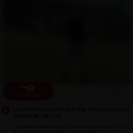
FOTÓ KÜLDÉSE
LEVENTINO SZEXPARTNER JÁSZ-NAGYKUN-
SZOLNOK MEGYE
Leventino szexpartner Jász-Nagykun-Szolnok megye, 37 éves
férfi, Szolnok-Szandaszőlős, heteroszexuális, 174 cm, 74 kg,