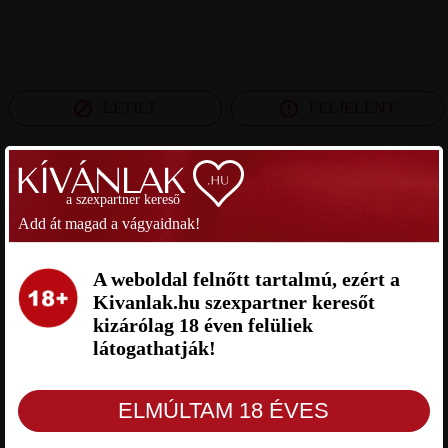
LETILT
FELJELENT
SZEXPARTNER JÁSZ-NAGYKUN-SZOLNOK
a szexpartner kereső
MEGYE
Add át magad a vágyaidnak!
NORBI42 SZEXPARTNER JÁSZ-
LACI SZEXPARTNER JÁSZ-
A weboldal felnőtt tartalmú, ezért a
NAGYKUN-SZOLNOK MEGYE
NAGYKUN-SZOLNOK MEGYE
Kivanlak.hu szexpartner keresőt
kizárólag 18 éven felüliek
látogathatják!