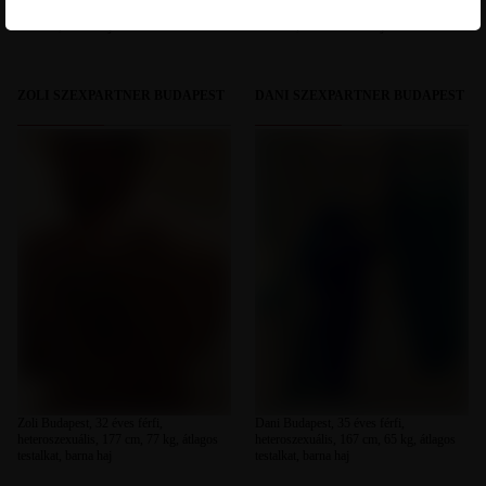
heteroszexuális, 173 cm, 77 kg, átlagos
heteroszexuális, 167 cm, 69 kg, átlagos
testalkat, barna haj
testalkat, szőkésbarna haj
ZOLI SZEXPARTNER BUDAPEST
DANI SZEXPARTNER BUDAPEST
Zoli Budapest, 32 éves férfi,
Dani Budapest, 35 éves férfi,
heteroszexuális, 177 cm, 77 kg, átlagos
heteroszexuális, 167 cm, 65 kg, átlagos
testalkat, barna haj
testalkat, barna haj