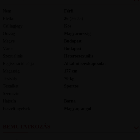
Nem
Férfi
Életkor
26
(26-35)
Csillagjegy
Kos
Ország
Magyarország
Megye
Budapest
Város
Budapest
Szexualitás
Heteroszexuális
Regisztráció célja
Alkalmi szexkapcsolat
Magasság
177
cm
Testsúly
70
kg
Testalkat
Sportos
Szemszín
-
Hajszín
Barna
Beszélt nyelvek
magyar, angol
BEMUTATKOZÁS