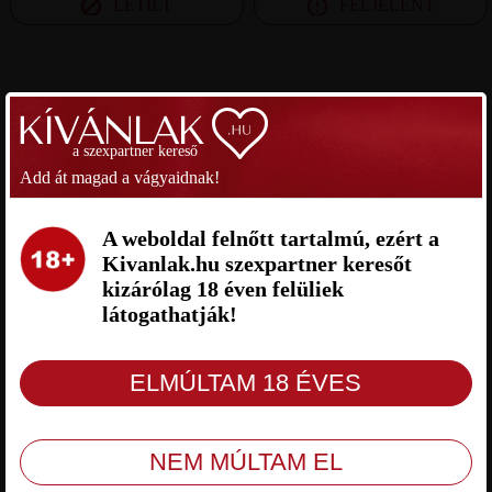
LETILT
FELJELENT
SZEXPARTNER BUDAPEST
a szexpartner kereső
HELLWALKER SZEXPARTNER
ISTI SZEXPARTNER BUDAPEST
BUDAPEST
Add át magad a vágyaidnak!
A weboldal felnőtt tartalmú, ezért a
Kivanlak.hu szexpartner keresőt
kizárólag 18 éven felüliek
látogathatják!
Hellwalker Budapest, 33 éves férfi,
Isti Budapest, 35 éves férfi,