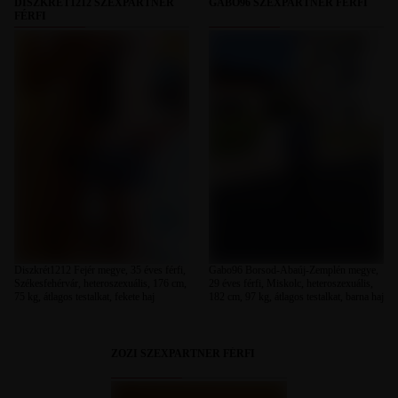
DISZKRÉT1212 SZEXPARTNER
GABO96 SZEXPARTNER FÉRFI
FÉRFI
Diszkrét1212 Fejér megye, 35 éves férfi,
Gabo96 Borsod-Abaúj-Zemplén megye,
Székesfehérvár, heteroszexuális, 176 cm,
29 éves férfi, Miskolc, heteroszexuális,
75 kg, átlagos testalkat, fekete haj
182 cm, 97 kg, átlagos testalkat, barna haj
ZOZI SZEXPARTNER FÉRFI