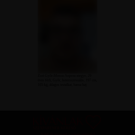
Zozi Győr-Moson-Sopron megye, 29
éves férfi, Győr, heteroszexuális, 197 cm,
105 kg, átlagos testalkat, barna haj
SZEXPARTNER KERESŐ
Add át magad a vágyaidnak!