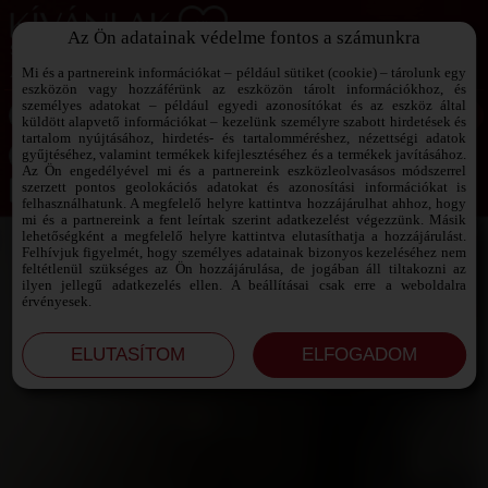
Az Ön adatainak védelme fontos a számunkra
SZEXPARTNER KERESŐ
Add át magad a vágyaidnak!
Mi és a partnereink információkat – például sütiket (cookie) – tárolunk egy
eszközön vagy hozzáférünk az eszközön tárolt információkhoz, és
személyes adatokat – például egyedi azonosítókat és az eszköz által
küldött alapvető információkat – kezelünk személyre szabott hirdetések és
tartalom nyújtásához, hirdetés- és tartalomméréshez, nézettségi adatok
Jelszó emlékeztető ›
gyűjtéséhez, valamint termékek kifejlesztéséhez és a termékek javításához.
Az Ön engedélyével mi és a partnereink eszközleolvasásos módszerrel
szerzett pontos geolokációs adatokat és azonosítási információkat is
Jegyezd meg az adataimat!
felhasználhatunk. A megfelelő helyre kattintva hozzájárulhat ahhoz, hogy
mi és a partnereink a fent leírtak szerint adatkezelést végezzünk. Másik
lehetőségként a megfelelő helyre kattintva elutasíthatja a hozzájárulást.
Felhívjuk figyelmét, hogy személyes adatainak bizonyos kezeléséhez nem
feltétlenül szükséges az Ön hozzájárulása, de jogában áll tiltakozni az
ilyen jellegű adatkezelés ellen. A beállításai csak erre a weboldalra
érvényesek.