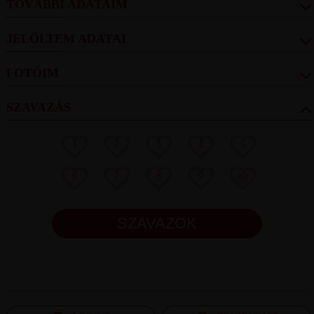
TOVÁBBI ADATAIM
JELÖLTEM ADATAI
FOTÓIM
SZAVAZÁS
1
2
3
4
5
6
7
8
9
10