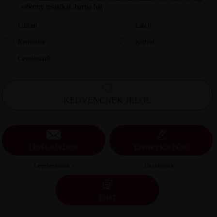
vékony testalkat, barna haj
Láttam
Látott
Kedvelem
Kedvel
Leveleztünk
KEDVENCNEK JELÖL
LEVÉL KÜLDÉSE
ÜZENET KÜLDÉSE
Levelezésünk ›
Üzeneteink ›
CHAT