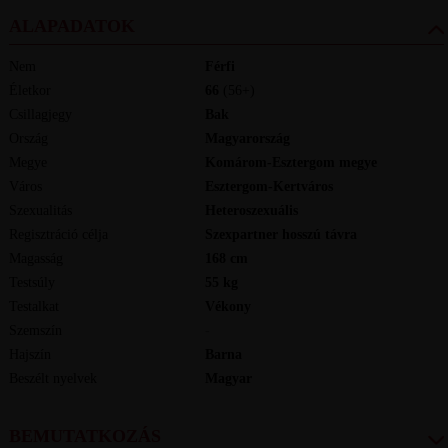
ALAPADATOK
Nem
Férfi
Életkor
66
(56+)
Csillagjegy
Bak
Ország
Magyarország
Megye
Komárom-Esztergom megye
Város
Esztergom-Kertváros
Szexualitás
Heteroszexuális
Regisztráció célja
Szexpartner hosszú távra
Magasság
168
cm
Testsúly
55
kg
Testalkat
Vékony
Szemszín
-
Hajszín
Barna
Beszélt nyelvek
magyar
BEMUTATKOZÁS