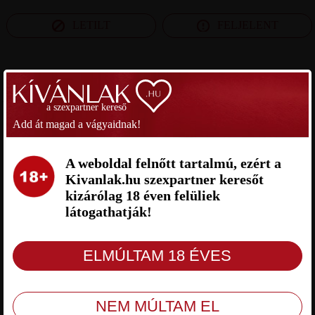
LETILT
FELJELENT
SZEXPARTNER KOMÁROM-ESZTERGOM MEGYE
a szexpartner kereső
ŐSZ SZEXPARTNER KOMÁROM-
LACA SZEXPARTNER
Add át magad a vágyaidnak!
ESZTERGOM MEGYE
KOMÁROM-ESZTERGOM MEGYE
A weboldal felnőtt tartalmú, ezért a
Kivanlak.hu szexpartner keresőt
kizárólag 18 éven felüliek
látogathatják!