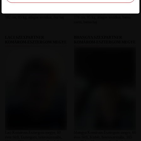
Ősz Komárom-Esztergom megye, 58
laca Komárom-Esztergom megye, 57
éves férfi, Tatabánya, heteroszexuális,
éves férfi, Tatabánya, heteroszexuális,
182 cm, 85 kg, átlagos testalkat, ősz haj
176 cm, 95 kg, átlagos testalkat, barna
szem, barna haj
LACI SZEXPARTNER
BHANGYA SZEXPARTNER
KOMÁROM-ESZTERGOM MEGYE
KOMÁROM-ESZTERGOM MEGYE
Laci Komárom-Esztergom megye, 60
bhangya Komárom-Esztergom megye, 66
éves férfi, Esztergom, heteroszexuális,
éves férfi, Kisbér, heteroszexuális, 165