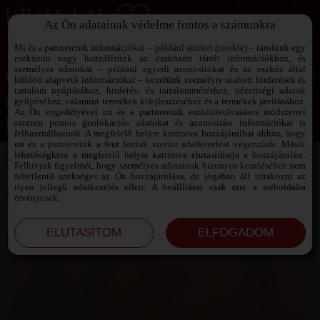
Az Ön adatainak védelme fontos a számunkra
SZEXPARTNER KERESŐ
Add át magad a vágyaidnak!
Mi és a partnereink információkat – például sütiket (cookie) – tárolunk egy
eszközön vagy hozzáférünk az eszközön tárolt információkhoz, és
személyes adatokat – például egyedi azonosítókat és az eszköz által
küldött alapvető információkat – kezelünk személyre szabott hirdetések és
tartalom nyújtásához, hirdetés- és tartalomméréshez, nézettségi adatok
Jelszó emlékeztető ›
gyűjtéséhez, valamint termékek kifejlesztéséhez és a termékek javításához.
Az Ön engedélyével mi és a partnereink eszközleolvasásos módszerrel
szerzett pontos geolokációs adatokat és azonosítási információkat is
Jegyezd meg az adataimat!
felhasználhatunk. A megfelelő helyre kattintva hozzájárulhat ahhoz, hogy
mi és a partnereink a fent leírtak szerint adatkezelést végezzünk. Másik
lehetőségként a megfelelő helyre kattintva elutasíthatja a hozzájárulást.
Felhívjuk figyelmét, hogy személyes adatainak bizonyos kezeléséhez nem
feltétlenül szükséges az Ön hozzájárulása, de jogában áll tiltakozni az
ilyen jellegű adatkezelés ellen. A beállításai csak erre a weboldalra
érvényesek.