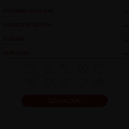
TOVÁBBI ADATAIM
JELÖLTEM ADATAI
FOTÓIM
SZAVAZÁS
1
2
3
4
5
6
7
8
9
10