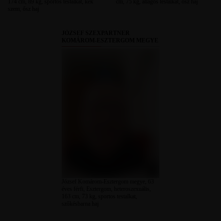
174 cm, 89 kg, sportos testalkat, kék
cm, 75 kg, átlagos testalkat, ősz haj
szem, ősz haj
JÓZSEF SZEXPARTNER
KOMÁROM-ESZTERGOM MEGYE
József Komárom-Esztergom megye, 63
éves férfi, Esztergom, heteroszexuális,
163 cm, 73 kg, sportos testalkat,
szőkésbarna haj