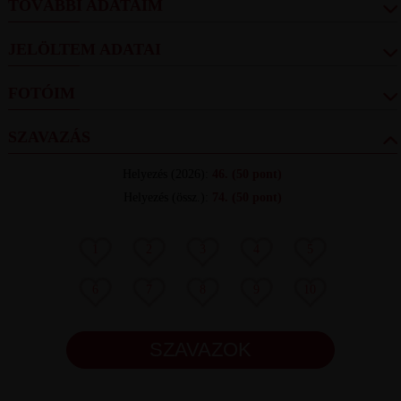
TOVÁBBI ADATAIM
JELÖLTEM ADATAI
FOTÓIM
SZAVAZÁS
Helyezés
(2026):
46.
(50 pont)
Helyezés (össz.)
:
74.
(50 pont)
1
2
3
4
5
6
7
8
9
10