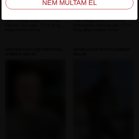
cila001 Somogy megye, 75 éves férfi,
Magi Somogy megye, 59 éves férfi,
Kaposvár, biszexuális, 173 cm, 88 kg,
Balatonszemes, heteroszexuális, 178 cm,
átlagos testalkat, ősz haj
88 kg, átlagos testalkat, ősz haj
ZOLTANCSABA SZEXPARTNER
ÁDÁM SZEXPARTNER SOMOGY
SOMOGY MEGYE
MEGYE