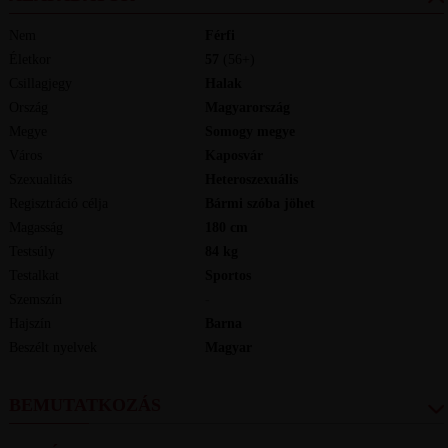
Nem
Férfi
Életkor
57
(56+)
Csillagjegy
Halak
Ország
Magyarország
Megye
Somogy megye
Város
Kaposvár
Szexualitás
Heteroszexuális
Regisztráció célja
Bármi szóba jöhet
Magasság
180
cm
Testsúly
84
kg
Testalkat
Sportos
Szemszín
-
Hajszín
Barna
Beszélt nyelvek
magyar
BEMUTATKOZÁS