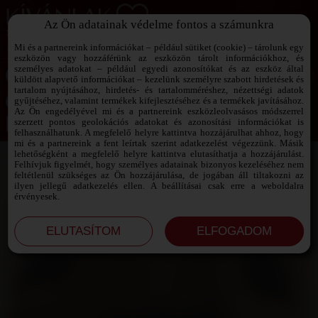
Az Ön adatainak védelme fontos a számunkra
SZEXPARTNER KERESŐ
Add át magad a vágyaidnak!
Mi és a partnereink információkat – például sütiket (cookie) – tárolunk egy
eszközön vagy hozzáférünk az eszközön tárolt információkhoz, és
személyes adatokat – például egyedi azonosítókat és az eszköz által
küldött alapvető információkat – kezelünk személyre szabott hirdetések és
tartalom nyújtásához, hirdetés- és tartalomméréshez, nézettségi adatok
Jelszó emlékeztető ›
gyűjtéséhez, valamint termékek kifejlesztéséhez és a termékek javításához.
Az Ön engedélyével mi és a partnereink eszközleolvasásos módszerrel
szerzett pontos geolokációs adatokat és azonosítási információkat is
Jegyezd meg az adataimat!
felhasználhatunk. A megfelelő helyre kattintva hozzájárulhat ahhoz, hogy
mi és a partnereink a fent leírtak szerint adatkezelést végezzünk. Másik
lehetőségként a megfelelő helyre kattintva elutasíthatja a hozzájárulást.
Felhívjuk figyelmét, hogy személyes adatainak bizonyos kezeléséhez nem
feltétlenül szükséges az Ön hozzájárulása, de jogában áll tiltakozni az
ilyen jellegű adatkezelés ellen. A beállításai csak erre a weboldalra
érvényesek.