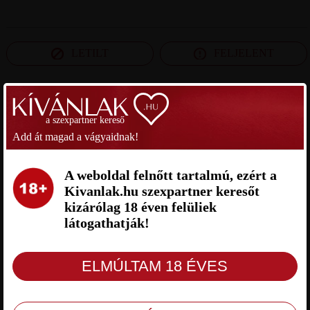
LETILT
FELJELENT
SZEXPARTNER SOMOGY MEGYE
a szexpartner kereső
Add át magad a vágyaidnak!
CILA001 SZEXPARTNER
MAGI SZEXPARTNER SOMOGY
SOMOGY MEGYE
MEGYE
A weboldal felnőtt tartalmú, ezért a
Kivanlak.hu szexpartner keresőt
kizárólag 18 éven felüliek
látogathatják!