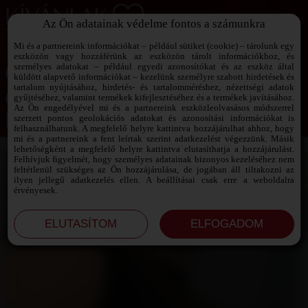
Az Ön adatainak védelme fontos a számunkra
SZEXPARTNER KERESŐ
Add át magad a vágyaidnak!
Mi és a partnereink információkat – például sütiket (cookie) – tárolunk egy
eszközön vagy hozzáférünk az eszközön tárolt információkhoz, és
személyes adatokat – például egyedi azonosítókat és az eszköz által
küldött alapvető információkat – kezelünk személyre szabott hirdetések és
tartalom nyújtásához, hirdetés- és tartalomméréshez, nézettségi adatok
Jelszó emlékeztető ›
gyűjtéséhez, valamint termékek kifejlesztéséhez és a termékek javításához.
Az Ön engedélyével mi és a partnereink eszközleolvasásos módszerrel
szerzett pontos geolokációs adatokat és azonosítási információkat is
Jegyezd meg az adataimat!
felhasználhatunk. A megfelelő helyre kattintva hozzájárulhat ahhoz, hogy
mi és a partnereink a fent leírtak szerint adatkezelést végezzünk. Másik
lehetőségként a megfelelő helyre kattintva elutasíthatja a hozzájárulást.
Felhívjuk figyelmét, hogy személyes adatainak bizonyos kezeléséhez nem
feltétlenül szükséges az Ön hozzájárulása, de jogában áll tiltakozni az
ilyen jellegű adatkezelés ellen. A beállításai csak erre a weboldalra
érvényesek.