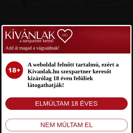
LETILT
FELJELENT
SZEXPARTNER BUDAPEST
a szexpartner kereső
SANYI SZEXPARTNER
MÁTÈ SZEXPARTNER BUDAPEST
BUDAPEST
Add át magad a vágyaidnak!
A weboldal felnőtt tartalmú, ezért a
Kivanlak.hu szexpartner keresőt
kizárólag 18 éven felüliek
látogathatják!
Sanyi Budapest, 22 éves férfi,
Mátè Budapest, 24 éves férfi,