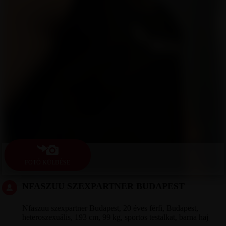
FOTÓ KÜLDÉSE
NFASZUU SZEXPARTNER BUDAPEST
Nfaszuu szexpartner Budapest, 20 éves férfi, Budapest,
heteroszexuális, 193 cm, 99 kg, sportos testalkat, barna haj