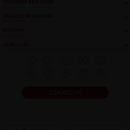
TOVÁBBI ADATAIM
JELÖLTEM ADATAI
FOTÓIM
SZAVAZÁS
1
2
3
4
5
6
7
8
9
10