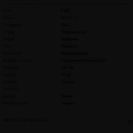
Nem
Férfi
Életkor
20
(18-25)
Csillagjegy
Bak
Ország
Magyarország
Megye
Budapest
Város
Budapest
Szexualitás
Heteroszexuális
Regisztráció célja
Szexpartner hosszú távra
Magasság
193
cm
Testsúly
99
kg
Testalkat
Sportos
Szemszín
-
Hajszín
Barna
Beszélt nyelvek
magyar
BEMUTATKOZÁS