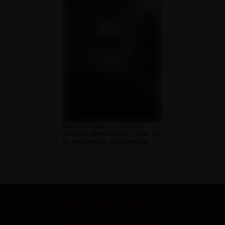
Dániel Tolna megye, 25 éves férfi,
Dombóvár, heteroszexuális, 178 cm, 115
kg, molett testalkat, szőkésbarna haj
SZEXPARTNER KERESŐ
Add át magad a vágyaidnak!