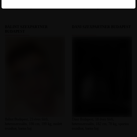
heteroszexuális, 175 cm, 85 kg, átlagos
heteroszexuális, 181 cm, 66 kg, sportos
testalkat, barna haj
testalkat, barna haj
BÁLINT SZEXPARTNER
DANI SZEXPARTNER BUDAPEST
BUDAPEST
Bálint Budapest, 23 éves férfi,
Dani Budapest, 18 éves férfi,
heteroszexuális, 186 cm, 100 kg, molett
heteroszexuális, 182 cm, 78 kg, sportos
testalkat, barna haj
testalkat, barna haj