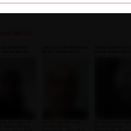
LETILT
IHAR MEGYE
 SZEXPARTNER
JANCCC30 SZEXPARTNER
ATIS40 SZEXPARTN
Ú-BIHAR MEGYE
HAJDÚ-BIHAR MEGYE
HAJDÚ-BIHAR MEG
ajdú-Bihar megye, 41
janccc30 Hajdú-Bihar megye, 37
Atis40 Hajdú-Bihar megy
rfi, Hajdúböszörmény,
éves férfi, Debrecen,
éves férfi, Debrecen,
zexuális, 188 cm, 93 kg,
heteroszexuális, 179 cm, 74 kg,
heteroszexuális, 194 cm, 