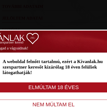
TOVÁBBI ADATAIM
JELÖLTEM ADATAI
FOTÓIM
SZAVAZÁS
szexpartner kereső
gad a vágyaidnak!
Helyezés
(2026):
Helye
A weboldal felnőtt tartalmú, ezért a Kivanlak.hu
1
2
3
4
5
6
7
szexpartner keresőt kizárólag 18 éven felüliek
látogathatják!