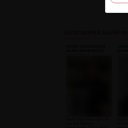
SZEXPARTNER HAJDÚ-B
JANO87 SZEXPARTNER
ARMY
HAJDÚ-BIHAR MEGYE
HAJD
Jano87 Hajdú-Bihar megye, 38
Army H
éves férfi, Debrecen,
éves fé
heteroszexuális, 175 cm, 90 kg,
heteros