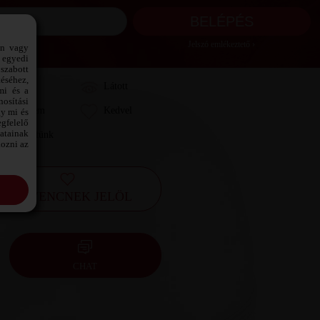
Jelszó emlékeztető ›
ön vagy
 egyedi
szabott
téséhez,
Láttam
Látott
mi és a
osítási
Kedvelem
Kedvel
gy mi és
gfelelő
datainak
Leveleztünk
kozni az
KEDVENCNEK JELÖL
CHAT