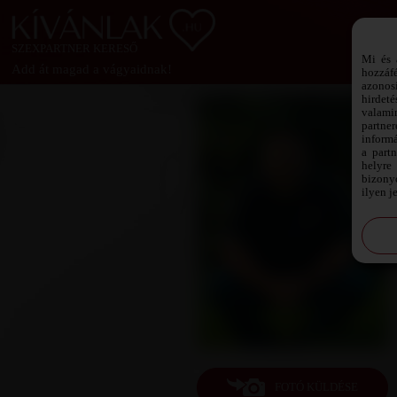
SZEXPARTNER KERESŐ
Mi és 
Add át magad a vágyaidnak!
hozzáf
azonos
hirdeté
valami
partne
informá
a part
helyre 
bizonyo
ilyen j
FOTÓ KÜLDÉSE