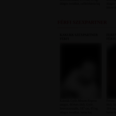
átlagos testalkat, szőkésbarna haj
átlagos 
fekete h
FÉRFI SZEXPARTNER
KAKUKK SZEXPARTNER
FERE
FÉRFI
FÉRFI
Kakukk Győr-Moson-Sopron
Ferenc 
megye, 44 éves férfi, Győr,
férfi, S
heteroszexuális, 187 cm, 85 kg,
184 cm, 
átlagos testalkat, barna haj
barna h