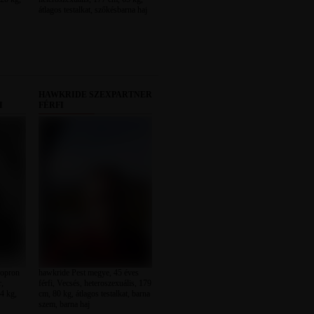
átlagos testalkat, szőkésbarna haj
HAWKRIDE SZEXPARTNER
I
FÉRFI
opron
hawkride Pest megye, 45 éves
r,
férfi, Vecsés, heteroszexuális, 179
4 kg,
cm, 80 kg, átlagos testalkat, barna
szem, barna haj