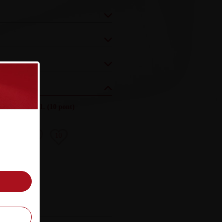
zés (össz.)
:
161.
(10 pont)
8
9
10