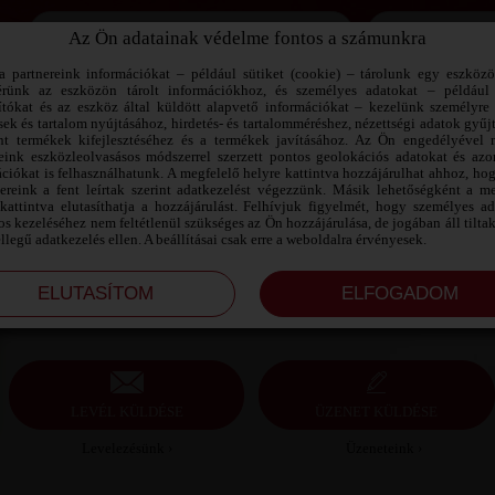
Az Ön adatainak védelme fontos a számunkra
Jegyezd meg az adataimat!
a partnereink információkat – például sütiket (cookie) – tárolunk egy eszköz
érünk az eszközön tárolt információkhoz, és személyes adatokat – például
ítókat és az eszköz által küldött alapvető információkat – kezelünk személyre 
sek és tartalom nyújtásához, hirdetés- és tartalomméréshez, nézettségi adatok gyűj
NÓCI SZEXPARTNER HAJDÚ-BIHAR
nt termékek kifejlesztéséhez és a termékek javításához. Az Ön engedélyével 
MEGYE
reink eszközleolvasásos módszerrel szerzett pontos geolokációs adatokat és azon
ciókat is felhasználhatunk. A megfelelő helyre kattintva hozzájárulhat ahhoz, ho
nereink a fent leírtak szerint adatkezelést végezzünk. Másik lehetőségként a me
Nóci szexpartner Hajdú-Bihar megye, 38 éves férfi,
kattintva elutasíthatja a hozzájárulást. Felhívjuk figyelmét, hogy személyes a
Debrecen-Bánk, heteroszexuális, 188 cm, 123 kg,
s kezeléséhez nem feltétlenül szükséges az Ön hozzájárulása, de jogában áll tilta
molett testalkat, szőkésbarna haj
ellegű adatkezelés ellen. A beállításai csak erre a weboldalra érvényesek.
LEVÉL KÜLDÉSE
ÜZENET KÜLDÉSE
Levelezésünk ›
Üzeneteink ›