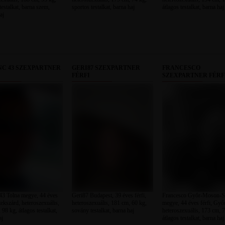
testalkat, barna szem,
sportos testalkat, barna haj
átlagos testalkat, barna haj
aj
NC 43 SZEXPARTNER
GERI87 SZEXPARTNER
FRANCESCO
FÉRFI
SZEXPARTNER FÉRF
43 Tolna megye, 44 éves
Geri87 Budapest, 39 éves férfi,
Francesco Győr-Moson-S
zekszárd, heteroszexuális,
heteroszexuális, 181 cm, 60 kg,
megye, 44 éves férfi, Győ
98 kg, átlagos testalkat,
sovány testalkat, barna haj
heteroszexuális, 173 cm, 7
aj
átlagos testalkat, barna haj