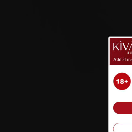
a 
Add át ma