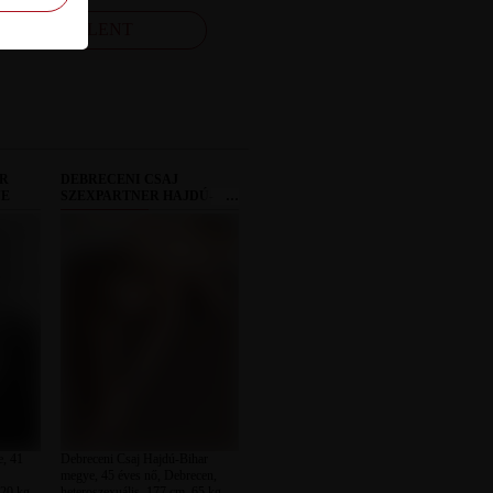
FELJELENT
ER
DEBRECENI CSAJ
YE
SZEXPARTNER HAJDÚ-
BIHAR MEGYE
e, 41
Debreceni Csaj Hajdú-Bihar
megye, 45 éves nő, Debrecen,
120 kg,
heteroszexuális, 177 cm, 65 kg,