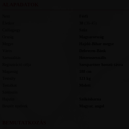
ALAPADATOK
Nem
Férfi
Életkor
38
(36-45)
Csillagjegy
Szűz
Ország
Magyarország
Megye
Hajdú-Bihar megye
Város
Debrecen-Bánk
Szexualitás
Heteroszexuális
Regisztráció célja
Szexpartner hosszú távra
Magasság
188
cm
Testsúly
123
kg
Testalkat
Molett
Szemszín
-
Hajszín
Szőkésbarna
Beszélt nyelvek
magyar, angol
BEMUTATKOZÁS