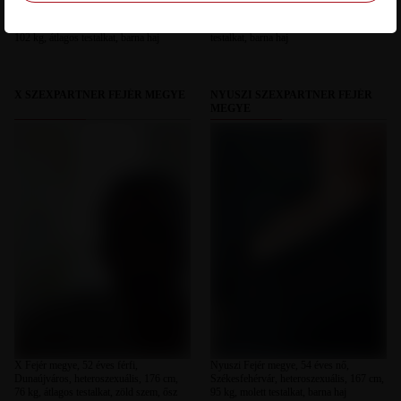
Zosza22 Fejér megye, 54 éves férfi,
Akarj Fejér megye, 49 éves nő, Balinka,
Székesfehérvár, heteroszexuális, 187 cm,
heteroszexuális, 165 cm, 110 kg, molett
102 kg, átlagos testalkat, barna haj
testalkat, barna haj
X SZEXPARTNER FEJÉR MEGYE
NYUSZI SZEXPARTNER FEJÉR
MEGYE
X Fejér megye, 52 éves férfi,
Nyuszi Fejér megye, 54 éves nő,
Dunaújváros, heteroszexuális, 176 cm,
Székesfehérvár, heteroszexuális, 167 cm,
76 kg, átlagos testalkat, zöld szem, ősz
95 kg, molett testalkat, barna haj