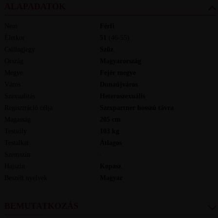
ALAPADATOK
Nem
Férfi
Életkor
51
(46-55)
Csillagjegy
Szűz
Ország
Magyarország
Megye
Fejér megye
Város
Dunaújváros
Szexualitás
Heteroszexuális
Regisztráció célja
Szexpartner hosszú távra
Magasság
205
cm
Testsúly
103
kg
Testalkat
Átlagos
Szemszín
-
Hajszín
Kopasz
Beszélt nyelvek
magyar
BEMUTATKOZÁS