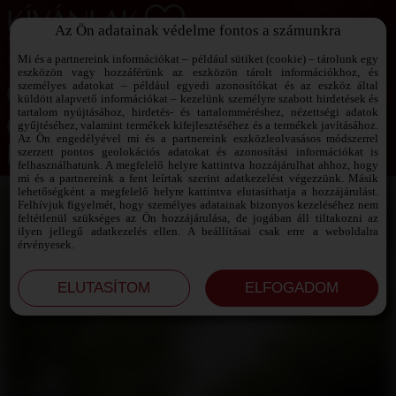
Az Ön adatainak védelme fontos a számunkra
SZEXPARTNER KERESŐ
Add át magad a vágyaidnak!
Mi és a partnereink információkat – például sütiket (cookie) – tárolunk egy
eszközön vagy hozzáférünk az eszközön tárolt információkhoz, és
személyes adatokat – például egyedi azonosítókat és az eszköz által
küldött alapvető információkat – kezelünk személyre szabott hirdetések és
tartalom nyújtásához, hirdetés- és tartalomméréshez, nézettségi adatok
Jelszó emlékeztető ›
gyűjtéséhez, valamint termékek kifejlesztéséhez és a termékek javításához.
Az Ön engedélyével mi és a partnereink eszközleolvasásos módszerrel
szerzett pontos geolokációs adatokat és azonosítási információkat is
Jegyezd meg az adataimat!
felhasználhatunk. A megfelelő helyre kattintva hozzájárulhat ahhoz, hogy
mi és a partnereink a fent leírtak szerint adatkezelést végezzünk. Másik
lehetőségként a megfelelő helyre kattintva elutasíthatja a hozzájárulást.
Felhívjuk figyelmét, hogy személyes adatainak bizonyos kezeléséhez nem
feltétlenül szükséges az Ön hozzájárulása, de jogában áll tiltakozni az
ilyen jellegű adatkezelés ellen. A beállításai csak erre a weboldalra
érvényesek.