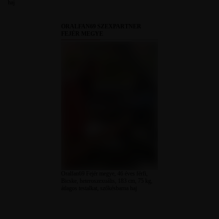
haj
ORALFAN69 SZEXPARTNER
FEJÉR MEGYE
Oralfan69 Fejér megye, 46 éves férfi,
Bicske, heteroszexuális, 183 cm, 75 kg,
átlagos testalkat, szőkésbarna haj