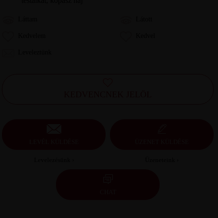
testalkat, kopasz haj
Láttam
Látott
Kedvelem
Kedvel
Leveleztünk
KEDVENCNEK JELÖL
LEVÉL KÜLDÉSE
ÜZENET KÜLDÉSE
Levelezésünk ›
Üzeneteink ›
CHAT