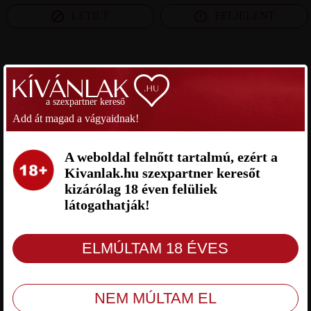
LETILT
FELJELENT
SZEXPARTNER FEJÉR MEGYE
a szexpartner kereső
ZOSZA22 SZEXPARTNER FEJÉR
AKARJ SZEXPARTNER FEJÉR
Add át magad a vágyaidnak!
MEGYE
MEGYE
A weboldal felnőtt tartalmú, ezért a
Kivanlak.hu szexpartner keresőt
kizárólag 18 éven felüliek
látogathatják!