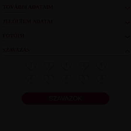
TOVÁBBI ADATAIM
JELÖLTEM ADATAI
FOTÓIM
SZAVAZÁS
1
2
3
4
5
6
7
8
9
10