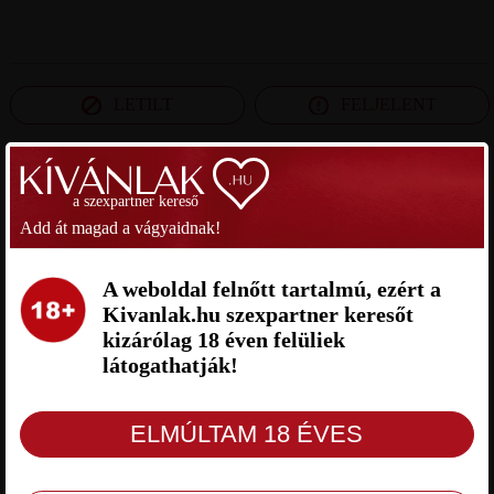
LETILT
FELJELENT
SZEXPARTNER CSONGRÁD MEGYE
a szexpartner kereső
Add át magad a vágyaidnak!
LEO69 SZEXPARTNER
GERGŐ SZEXPARTNER
CSONGRÁD MEGYE
CSONGRÁD MEGYE
A weboldal felnőtt tartalmú, ezért a
Kivanlak.hu szexpartner keresőt
kizárólag 18 éven felüliek
látogathatják!