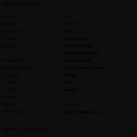
ALAPADATOK
Nem
Férfi
Életkor
36
(36-45)
Csillagjegy
Ikrek
Ország
Magyarország
Megye
Csongrád megye
Város
Szeged-Szentmihály
Szexualitás
Heteroszexuális
Regisztráció célja
Alkalmi szexkapcsolat
Magasság
178
cm
Testsúly
76
kg
Testalkat
Sportos
Szemszín
-
Hajszín
Barna
Beszélt nyelvek
magyar, angol, olasz
BEMUTATKOZÁS