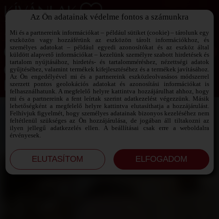
Az Ön adatainak védelme fontos a számunkra
SZEXPARTNER KERESŐ
Add át magad a vágyaidnak!
Mi és a partnereink információkat – például sütiket (cookie) – tárolunk egy
eszközön vagy hozzáférünk az eszközön tárolt információkhoz, és
személyes adatokat – például egyedi azonosítókat és az eszköz által
küldött alapvető információkat – kezelünk személyre szabott hirdetések és
tartalom nyújtásához, hirdetés- és tartalomméréshez, nézettségi adatok
Jelszó emlékeztető ›
gyűjtéséhez, valamint termékek kifejlesztéséhez és a termékek javításához.
Az Ön engedélyével mi és a partnereink eszközleolvasásos módszerrel
szerzett pontos geolokációs adatokat és azonosítási információkat is
Jegyezd meg az adataimat!
felhasználhatunk. A megfelelő helyre kattintva hozzájárulhat ahhoz, hogy
mi és a partnereink a fent leírtak szerint adatkezelést végezzünk. Másik
lehetőségként a megfelelő helyre kattintva elutasíthatja a hozzájárulást.
Felhívjuk figyelmét, hogy személyes adatainak bizonyos kezeléséhez nem
feltétlenül szükséges az Ön hozzájárulása, de jogában áll tiltakozni az
ilyen jellegű adatkezelés ellen. A beállításai csak erre a weboldalra
érvényesek.