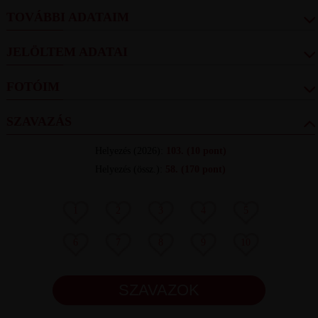
TOVÁBBI ADATAIM
JELÖLTEM ADATAI
FOTÓIM
SZAVAZÁS
Helyezés
(2026):
103.
(10 pont)
Helyezés (össz.)
:
58.
(170 pont)
1
2
3
4
5
6
7
8
9
10