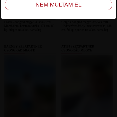
Leo69 Csongrád megye, 43 éves férfi,
Gergő Csongrád megye, 39 éves férfi,
Mórahalom, heteroszexuális, 171 cm, 80
Hódmezővásárhely, heteroszexuális, 186
kg, átlagos testalkat, barna haj
cm, 76 kg, sportos testalkat, barna haj
BARNEY SZEXPARTNER
ATI88 SZEXPARTNER
CSONGRÁD MEGYE
CSONGRÁD MEGYE