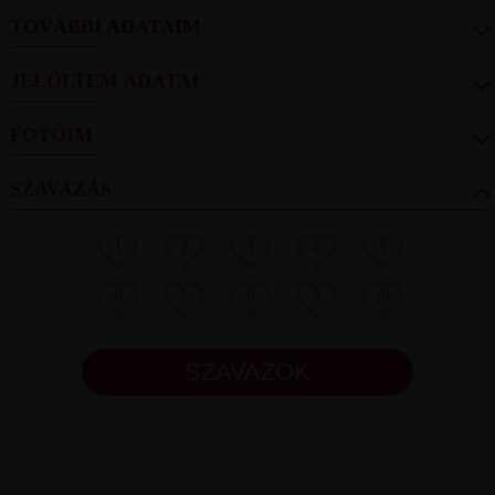
TOVÁBBI ADATAIM
JELÖLTEM ADATAI
FOTÓIM
SZAVAZÁS
1
2
3
4
5
6
7
8
9
10