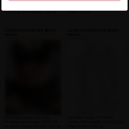
Carol Békés megye, 50 éves nő,
Laci Békés megye, 55 éves férfi, Szarvas,
Békéscsaba-Gerla, heteroszexuális, 168
heteroszexuális, 186 cm, 98 kg, átlagos
cm, 102 kg, molett testalkat, szőke haj
testalkat, ősz haj
EDOKA SZEXPARTNER BÉKÉS
JÁNOS SZEXPARTNER BÉKÉS
MEGYE
MEGYE
Edoka Békés megye, 52 éves nő,
János Békés megye, 47 éves férfi,
Orosháza, heteroszexuális, 155 cm, 55
Csorvás, heteroszexuális, 187 cm, 74 kg,
kg, sportos testalkat, kék szem, vörös haj
átlagos testalkat, szőke haj