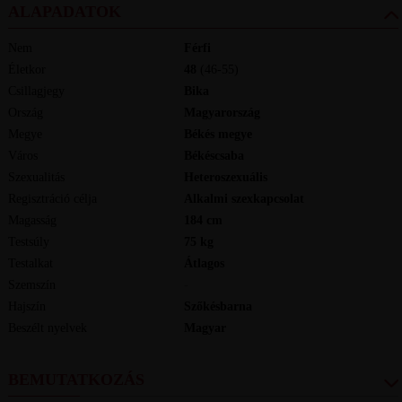
ALAPADATOK
Nem
Férfi
Életkor
48
(46-55)
Csillagjegy
Bika
Ország
Magyarország
Megye
Békés megye
Város
Békéscsaba
Szexualitás
Heteroszexuális
Regisztráció célja
Alkalmi szexkapcsolat
Magasság
184
cm
Testsúly
75
kg
Testalkat
Átlagos
Szemszín
-
Hajszín
Szőkésbarna
Beszélt nyelvek
magyar
BEMUTATKOZÁS