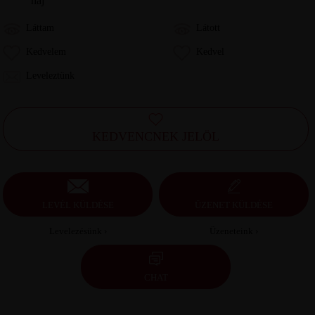
haj
Láttam
Látott
Kedvelem
Kedvel
Leveleztünk
KEDVENCNEK JELÖL
LEVÉL KÜLDÉSE
ÜZENET KÜLDÉSE
Levelezésünk ›
Üzeneteink ›
CHAT