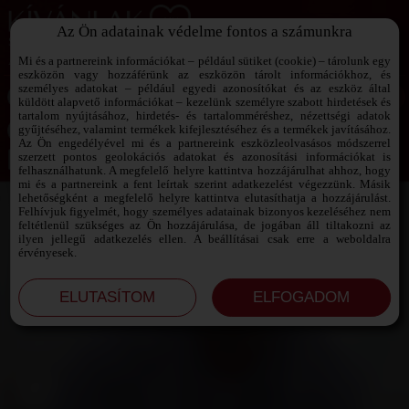
Az Ön adatainak védelme fontos a számunkra
SZEXPARTNER KERESŐ
Add át magad a vágyaidnak!
Mi és a partnereink információkat – például sütiket (cookie) – tárolunk egy
eszközön vagy hozzáférünk az eszközön tárolt információkhoz, és
személyes adatokat – például egyedi azonosítókat és az eszköz által
küldött alapvető információkat – kezelünk személyre szabott hirdetések és
tartalom nyújtásához, hirdetés- és tartalomméréshez, nézettségi adatok
Jelszó emlékeztető ›
gyűjtéséhez, valamint termékek kifejlesztéséhez és a termékek javításához.
Az Ön engedélyével mi és a partnereink eszközleolvasásos módszerrel
szerzett pontos geolokációs adatokat és azonosítási információkat is
Jegyezd meg az adataimat!
felhasználhatunk. A megfelelő helyre kattintva hozzájárulhat ahhoz, hogy
mi és a partnereink a fent leírtak szerint adatkezelést végezzünk. Másik
lehetőségként a megfelelő helyre kattintva elutasíthatja a hozzájárulást.
Felhívjuk figyelmét, hogy személyes adatainak bizonyos kezeléséhez nem
feltétlenül szükséges az Ön hozzájárulása, de jogában áll tiltakozni az
ilyen jellegű adatkezelés ellen. A beállításai csak erre a weboldalra
érvényesek.