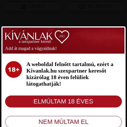
LETILT
FELJELENT
SZEXPARTNER BÉKÉS MEGYE
a szexpartner kereső
CAROL SZEXPARTNER BÉKÉS
LACI SZEXPARTNER BÉKÉS
Add át magad a vágyaidnak!
MEGYE
MEGYE
A weboldal felnőtt tartalmú, ezért a
Kivanlak.hu szexpartner keresőt
kizárólag 18 éven felüliek
látogathatják!