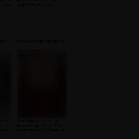
t, fekete
átlagos testalkat, ősz haj
NER
MANÓ SZEXPARTNER NŐ
8 éves
Manó Budapest, 47 éves nő,
 167 cm,
heteroszexuális, 167 cm, 80 kg,
rna haj
molett testalkat, szőkésbarna haj