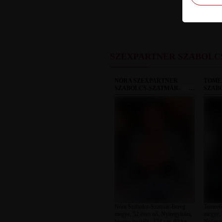
SZEXPARTNER SZABOLC
NÓRA SZEXPARTNER
TOME
SZABOLCS-SZATMÁR-
SZAB
BEREG MEGYE
BERE
Nóra Szabolcs-Szatmár-Bereg
Tomee6
megye, 52 éves nő, Nyíregyháza,
megye, 
heteroszexuális, 174 cm, 80 kg,
Nyíregy