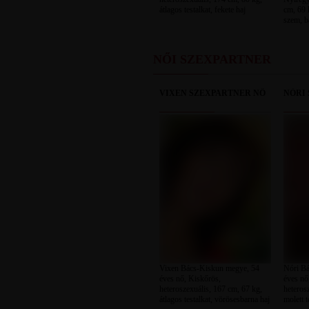
átlagos testalkat, fekete haj
cm, 69 k
szem, b
NŐI SZEXPARTNER
VIXEN SZEXPARTNER NŐ
NÓRI
Vixen Bács-Kiskun megye, 54
Nóri B
éves nő, Kiskőrös,
éves nő
heteroszexuális, 167 cm, 67 kg,
heteros
átlagos testalkat, vörösesbarna haj
molett t