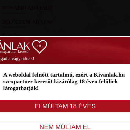
TOVÁBBI ADATAIM
JELÖLTEM ADATAI
FOTÓIM
SZAVAZÁS
szexpartner kereső
gad a vágyaidnak!
Helyezés
(2026):
60.
(2265 pont)
Helyez
A weboldal felnőtt tartalmú, ezért a Kivanlak.hu
1
2
3
4
5
6
7
szexpartner keresőt kizárólag 18 éven felüliek
látogathatják!