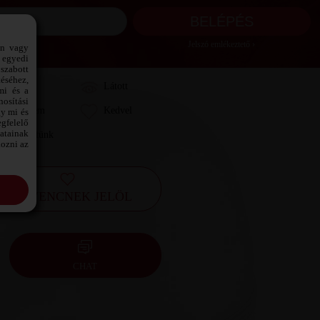
Jelszó emlékeztető ›
ön vagy
 egyedi
szabott
téséhez,
Láttam
Látott
mi és a
osítási
Kedvelem
Kedvel
gy mi és
gfelelő
datainak
Leveleztünk
kozni az
KEDVENCNEK JELÖL
CHAT