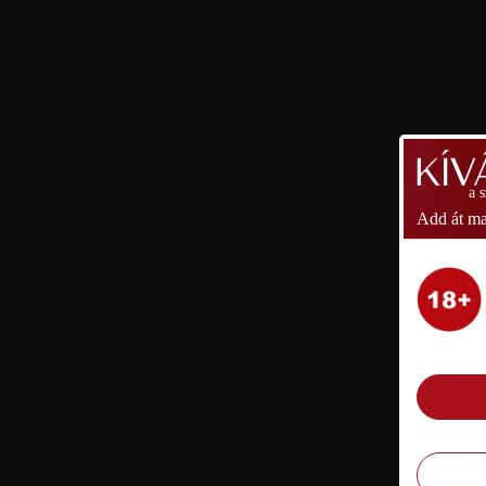
a 
Add át ma