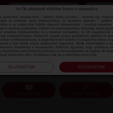
Az Ön adatainak védelme fontos a számunkra
Jegyezd meg az adataimat!
a partnereink információkat – például sütiket (cookie) – tárolunk egy eszköz
érünk az eszközön tárolt információkhoz, és személyes adatokat – például
ítókat és az eszköz által küldött alapvető információkat – kezelünk személyre 
sek és tartalom nyújtásához, hirdetés- és tartalomméréshez, nézettségi adatok gyűj
SZEXICICA1 SZEXPARTNER
nt termékek kifejlesztéséhez és a termékek javításához. Az Ön engedélyével 
SZABOLCS-SZATMÁR-BEREG MEGYE
reink eszközleolvasásos módszerrel szerzett pontos geolokációs adatokat és azon
ciókat is felhasználhatunk. A megfelelő helyre kattintva hozzájárulhat ahhoz, ho
nereink a fent leírtak szerint adatkezelést végezzünk. Másik lehetőségként a me
szexicica1 szexpartner Szabolcs-Szatmár-Bereg
kattintva elutasíthatja a hozzájárulást. Felhívjuk figyelmét, hogy személyes a
megye, 52 éves nő, Nyíregyháza, biszexuális, 168
s kezeléséhez nem feltétlenül szükséges az Ön hozzájárulása, de jogában áll tilta
cm, 101 kg, molett testalkat, barna haj
ellegű adatkezelés ellen. A beállításai csak erre a weboldalra érvényesek.
LEVÉL KÜLDÉSE
ÜZENET KÜLDÉSE
Levelezésünk ›
Üzeneteink ›