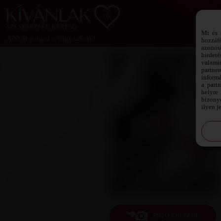
SZEXPARTNER KERESŐ
Mi és 
Add át magad a vágyaidnak!
hozzáf
azonos
hirdeté
valami
partne
informá
a part
helyre 
bizonyo
ilyen j
FOTÓ KÜLDÉSE