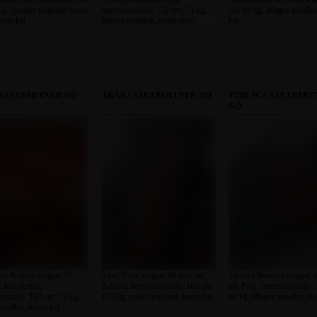
g, sportos testalkat, barna
heteroszexuális, 172 cm, 75 kg,
cm, 85 kg, átlagos testalka
arna haj
átlagos testalkat, barna szem,
haj
barna haj
 SZEXPARTNER NŐ
AKARJ SZEXPARTNER NŐ
TIMCICA SZEXPART
NŐ
ács-Kiskun megye, 51
Akarj Fejér megye, 49 éves nő,
Timcica Baranya megye, 4
, Kecskemét,
Balinka, heteroszexuális, 165 cm,
nő, Pécs, heteroszexuális,
zexuális, 163 cm, 73 kg,
110 kg, molett testalkat, barna haj
80 kg, átlagos testalkat, ba
estalkat, fekete haj