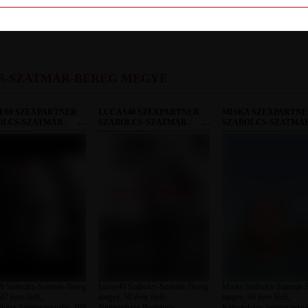
LETILT
S-SZATMÁR-BEREG MEGYE
E69 SZEXPARTNER
LUCAS40 SZEXPARTNER
MISKA SZEXPARTN
OLCS-SZATMÁR-
SZABOLCS-SZATMÁR-
SZABOLCS-SZATMÁ
G MEGYE
BEREG MEGYE
BEREG MEGYE
9 Szabolcs-Szatmár-Bereg
Lucas40 Szabolcs-Szatmár-Bereg
Miska Szabolcs-Szatmár-
47 éves férfi,
megye, 50 éves férfi,
megye, 49 éves férfi,
háza, heteroszexuális, 168
Nyíregyháza-Borbánya,
Kálmánháza, heteroszexuál