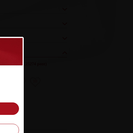
és (össz.)
:
24.
(25274 pont)
8
9
10