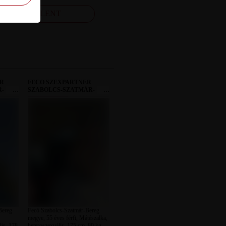
FELJELENT
ER
FECÓ SZEXPARTNER
R-
SZABOLCS-SZATMÁR-
BEREG MEGYE
Bereg
Fecó Szabolcs-Szatmár-Bereg
megye, 55 éves férfi, Mátészalka,
is, 178
heteroszexuális, 175 cm, 80 kg,