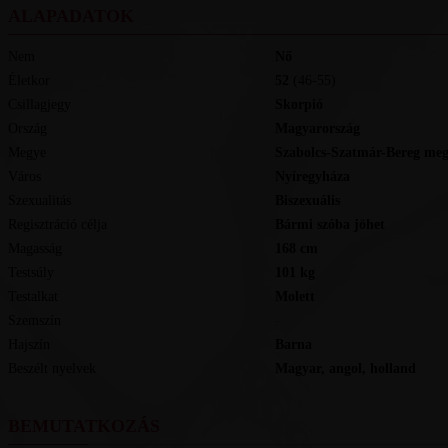
ALAPADATOK
Nem
Nő
Életkor
52
(46-55)
Csillagjegy
Skorpió
Ország
Magyarország
Megye
Szabolcs-Szatmár-Bereg me
Város
Nyíregyháza
Szexualitás
Biszexuális
Regisztráció célja
Bármi szóba jöhet
Magasság
168
cm
Testsúly
101
kg
Testalkat
Molett
Szemszín
-
Hajszín
Barna
Beszélt nyelvek
magyar, angol, holland
BEMUTATKOZÁS