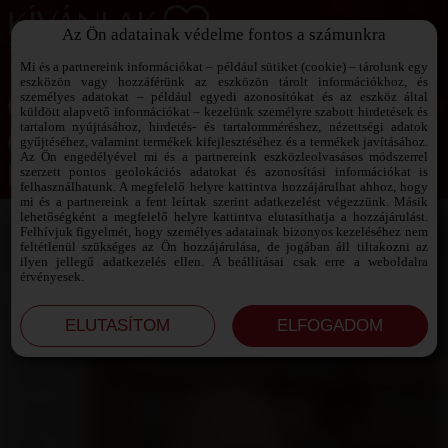
Az Ön adatainak védelme fontos a számunkra
SZEXPARTNER KERESŐ
Add át magad a vágyaidnak!
Mi és a partnereink információkat – például sütiket (cookie) – tárolunk egy
eszközön vagy hozzáférünk az eszközön tárolt információkhoz, és
személyes adatokat – például egyedi azonosítókat és az eszköz által
küldött alapvető információkat – kezelünk személyre szabott hirdetések és
tartalom nyújtásához, hirdetés- és tartalomméréshez, nézettségi adatok
Jelszó emlékeztető ›
gyűjtéséhez, valamint termékek kifejlesztéséhez és a termékek javításához.
Az Ön engedélyével mi és a partnereink eszközleolvasásos módszerrel
szerzett pontos geolokációs adatokat és azonosítási információkat is
Jegyezd meg az adataimat!
felhasználhatunk. A megfelelő helyre kattintva hozzájárulhat ahhoz, hogy
mi és a partnereink a fent leírtak szerint adatkezelést végezzünk. Másik
lehetőségként a megfelelő helyre kattintva elutasíthatja a hozzájárulást.
Felhívjuk figyelmét, hogy személyes adatainak bizonyos kezeléséhez nem
feltétlenül szükséges az Ön hozzájárulása, de jogában áll tiltakozni az
ilyen jellegű adatkezelés ellen. A beállításai csak erre a weboldalra
érvényesek.