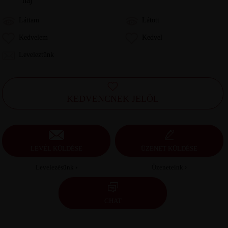
haj
Láttam
Látott
Kedvelem
Kedvel
Leveleztünk
KEDVENCNEK JELÖL
LEVÉL KÜLDÉSE
ÜZENET KÜLDÉSE
Levelezésünk ›
Üzeneteink ›
CHAT