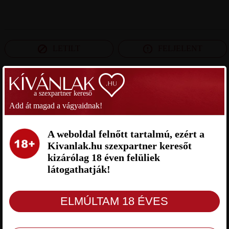
LETILT
FELJELENT
SZEXPARTNER PEST MEGYE
a szexpartner kereső
Add át magad a vágyaidnak!
SEXYBOXERES SZEXPARTNER
CHARLES VANE SZEXPARTNER
PEST MEGYE
PEST MEGYE
A weboldal felnőtt tartalmú, ezért a
Kivanlak.hu szexpartner keresőt
kizárólag 18 éven felüliek
látogathatják!