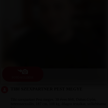
FOTÓ KÜLDÉSE
TIBI SZEXPARTNER PEST MEGYE
Tibi szexpartner Pest megye, 38 éves férfi, Dabas-Gyón,
heteroszexuális, 187 cm, 108 kg, átlagos testalkat, szőkésbarna