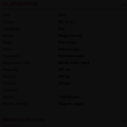
ALAPADATOK
Nem
Férfi
Életkor
38
(36-45)
Csillagjegy
Kos
Ország
Magyarország
Megye
Pest megye
Város
Dabas-Gyón
Szexualitás
Heteroszexuális
Regisztráció célja
Bármi szóba jöhet
Magasság
187
cm
Testsúly
108
kg
Testalkat
Átlagos
Szemszín
-
Hajszín
Szőkésbarna
Beszélt nyelvek
magyar, angol
BEMUTATKOZÁS