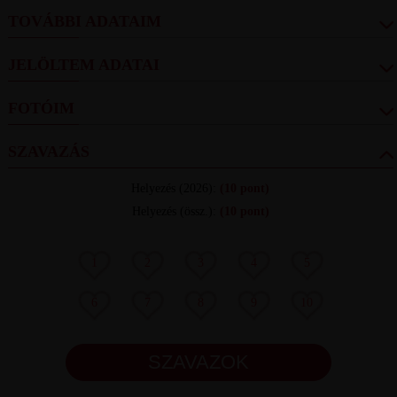
TOVÁBBI ADATAIM
JELÖLTEM ADATAI
FOTÓIM
SZAVAZÁS
Helyezés
(2026):
(10 pont)
Helyezés (össz.)
:
(10 pont)
1
2
3
4
5
6
7
8
9
10