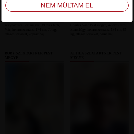
sexyboxeres Pest megye, 39 éves férfi,
Charles Vane Pest megye, 42 éves férfi,
Vác, heteroszexuális, 174 cm, 70 kg,
Biatorbágy, heteroszexuális, 184 cm, 81
átlagos testalkat, kopasz haj
kg, átlagos testalkat, barna haj
BOBY SZEXPARTNER PEST
ATTILA SZEXPARTNER PEST
MEGYE
MEGYE