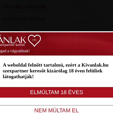
TOVÁBBI ADATAIM
JELÖLTEM ADATAI
FOTÓIM
SZAVAZÁS
szexpartner kereső
gad a vágyaidnak!
Helyezés
(2026):
He
A weboldal felnőtt tartalmú, ezért a Kivanlak.hu
1
2
3
4
5
6
7
szexpartner keresőt kizárólag 18 éven felüliek
látogathatják!