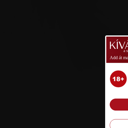
a 
Add át ma