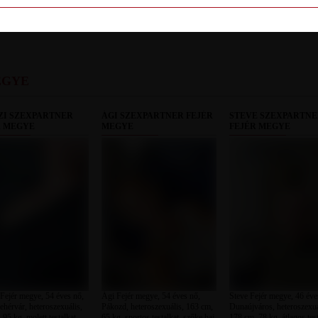
LETILT
EGYE
ZI SZEXPARTNER
ÁGI SZEXPARTNER FEJÉR
STEVE SZEXPARTN
R MEGYE
MEGYE
FEJÉR MEGYE
Fejér megye, 54 éves nő,
Ági Fejér megye, 54 éves nő,
Steve Fejér megye, 46 éves
ehérvár, heteroszexuális,
Pákozd, heteroszexuális, 163 cm,
Dunaújváros, heteroszexuá
95 kg, molett testalkat,
65 kg, sportos testalkat, szőke haj
178 cm, 78 kg, átlagos test