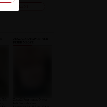
FELJELENT
ER
ZOSZA22 SZEXPARTNER
FEJÉR MEGYE
 férfi,
Zosza22 Fejér megye, 54 éves
lis,
férfi, Székesfehérvár,
alkat,
heteroszexuális, 187 cm, 102 kg,