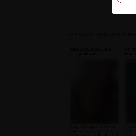
SZEXPARTNER FEJÉR M
AKARJ SZEXPARTNER
NYUS
FEJÉR MEGYE
FEJÉ
Akarj Fejér megye, 49 éves nő,
Nyuszi 
Balinka, heteroszexuális, 165 cm,
Székesf
110 kg, molett testalkat, barna haj
167 cm, 