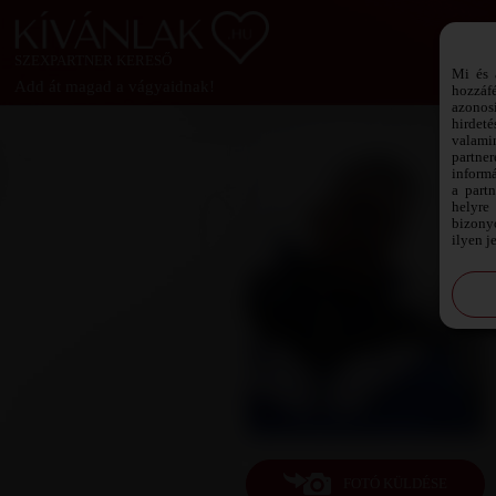
SZEXPARTNER KERESŐ
Mi és 
Add át magad a vágyaidnak!
hozzáf
azonos
hirdeté
valami
partne
informá
a part
helyre 
bizonyo
ilyen j
FOTÓ KÜLDÉSE