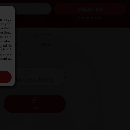
Jelszó emlékeztető ›
ön vagy
 egyedi
szabott
téséhez,
Láttam
Látott
mi és a
osítási
Kedvelem
Kedvel
gy mi és
gfelelő
datainak
Leveleztünk
kozni az
KEDVENCNEK JELÖL
CHAT