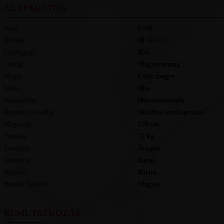
ALAPADATOK
Nem
Férfi
Életkor
48
(46-55)
Csillagjegy
Bak
Ország
Magyarország
Megye
Fejér megye
Város
Aba
Szexualitás
Heteroszexuális
Regisztráció célja
Alkalmi szexkapcsolat
Magasság
178
cm
Testsúly
75
kg
Testalkat
Átlagos
Szemszín
Barna
Hajszín
Barna
Beszélt nyelvek
magyar
BEMUTATKOZÁS