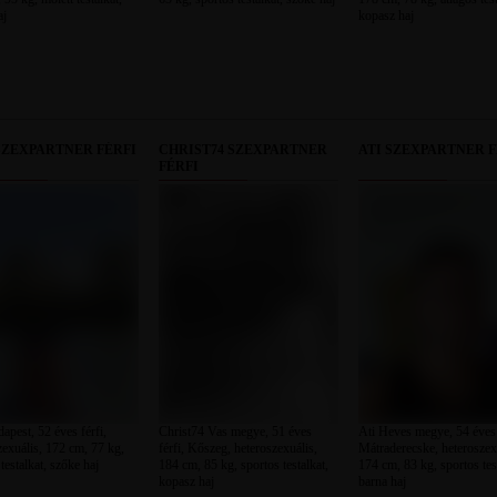
aj
kopasz haj
SZEXPARTNER FÉRFI
CHRIST74 SZEXPARTNER
ATI SZEXPARTNER F
FÉRFI
apest, 52 éves férfi,
Christ74 Vas megye, 51 éves
Ati Heves megye, 54 éves 
zexuális, 172 cm, 77 kg,
férfi, Kőszeg, heteroszexuális,
Mátraderecske, heteroszex
testalkat, szőke haj
184 cm, 85 kg, sportos testalkat,
174 cm, 83 kg, sportos tes
kopasz haj
barna haj