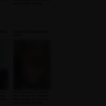
átlagos testalkat, barna haj
ÉRFI
GABEN78 SZEXPARTNER
FÉRFI
férfi,
Gaben78 Komárom-Esztergom
uális,
megye, 48 éves férfi, Oroszlány,
talkat,
heteroszexuális, 181 cm, 82 kg,
sportos testalkat, barna haj