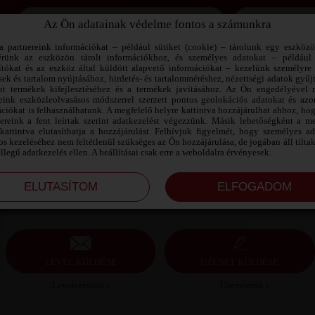
Az Ön adatainak védelme fontos a számunkra
Jegyezd meg az adataimat!
a partnereink információkat – például sütiket (cookie) – tárolunk egy eszköz
érünk az eszközön tárolt információkhoz, és személyes adatokat – például
ítókat és az eszköz által küldött alapvető információkat – kezelünk személyre 
sek és tartalom nyújtásához, hirdetés- és tartalomméréshez, nézettségi adatok gyűj
VAD VÁGYAK SZEXPARTNER FEJÉR
nt termékek kifejlesztéséhez és a termékek javításához. Az Ön engedélyével 
MEGYE
reink eszközleolvasásos módszerrel szerzett pontos geolokációs adatokat és azon
ciókat is felhasználhatunk. A megfelelő helyre kattintva hozzájárulhat ahhoz, ho
nereink a fent leírtak szerint adatkezelést végezzünk. Másik lehetőségként a me
Vad vágyak szexpartner Fejér megye, 48 éves férfi,
kattintva elutasíthatja a hozzájárulást. Felhívjuk figyelmét, hogy személyes a
Aba, heteroszexuális, 178 cm, 75 kg, átlagos
s kezeléséhez nem feltétlenül szükséges az Ön hozzájárulása, de jogában áll tilta
testalkat, barna szem, barna haj
ellegű adatkezelés ellen. A beállításai csak erre a weboldalra érvényesek.
LEVÉL KÜLDÉSE
ÜZENET KÜLDÉSE
Levelezésünk ›
Üzeneteink ›