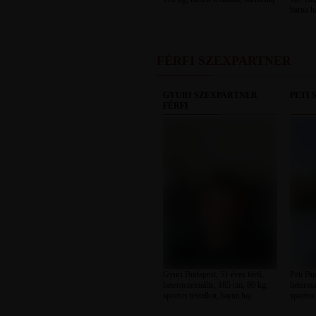
barna h
FÉRFI SZEXPARTNER
GYURI SZEXPARTNER
PETI 
FÉRFI
Gyuri Budapest, 51 éves férfi,
Peti Bud
heteroszexuális, 185 cm, 80 kg,
heteros
sportos testalkat, barna haj
sportos 