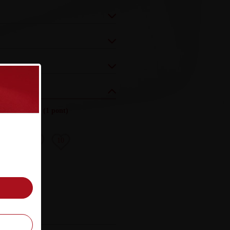
lyezés (össz.)
:
(1 pont)
8
9
10