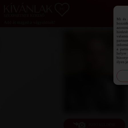
SZEXPARTNER KERESŐ
Mi és 
Add át magad a vágyaidnak!
hozzáf
azonos
hirdeté
valami
partne
informá
a part
helyre 
bizonyo
ilyen j
FOTÓ KÜLDÉSE