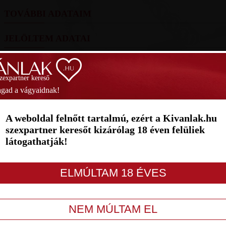
TOVÁBBI ADATAIM
JELÖLTEM ADATAI
FOTÓIM
szexpartner kereső
SZAVAZÁS
gad a vágyaidnak!
1
2
3
4
5
6
7
A weboldal felnőtt tartalmú, ezért a Kivanlak.hu
szexpartner keresőt kizárólag 18 éven felüliek
látogathatják!
LETILT