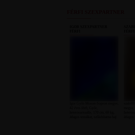
FÉRFI SZEXPARTNER
IGOR SZEXPARTNER
SZAB
FÉRFI
FÉRFI
Igor Győr-Moson-Sopron megye,
szabi8
42 éves férfi, Győr,
megye, 
heteroszexuális, 170 cm, 69 kg,
heteros
átlagos testalkat, szőkésbarna haj
átlagos 