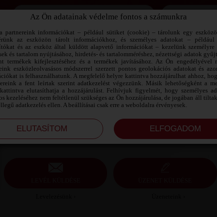
Az Ön adatainak védelme fontos a számunkra
Jegyezd meg az adataimat!
a partnereink információkat – például sütiket (cookie) – tárolunk egy eszköz
érünk az eszközön tárolt információkhoz, és személyes adatokat – például
ítókat és az eszköz által küldött alapvető információkat – kezelünk személyre 
sek és tartalom nyújtásához, hirdetés- és tartalomméréshez, nézettségi adatok gyűj
ZSULCI SZEXPARTNER BÉKÉS
nt termékek kifejlesztéséhez és a termékek javításához. Az Ön engedélyével 
MEGYE
reink eszközleolvasásos módszerrel szerzett pontos geolokációs adatokat és azon
ciókat is felhasználhatunk. A megfelelő helyre kattintva hozzájárulhat ahhoz, ho
nereink a fent leírtak szerint adatkezelést végezzünk. Másik lehetőségként a me
Zsulci szexpartner Békés megye, 42 éves férfi,
kattintva elutasíthatja a hozzájárulást. Felhívjuk figyelmét, hogy személyes a
Orosháza, heteroszexuális, 190 cm, 120 kg, átlagos
s kezeléséhez nem feltétlenül szükséges az Ön hozzájárulása, de jogában áll tilta
testalkat, barna haj
ellegű adatkezelés ellen. A beállításai csak erre a weboldalra érvényesek.
LEVÉL KÜLDÉSE
ÜZENET KÜLDÉSE
Levelezésünk ›
Üzeneteink ›