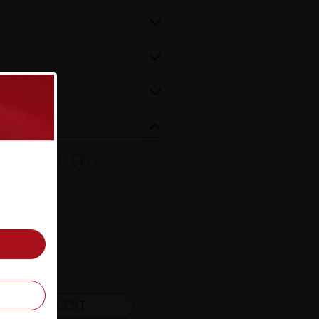
8
9
10
FELJELENT