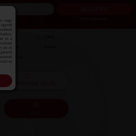
Jelszó emlékeztető ›
ön vagy
 egyedi
szabott
téséhez,
Láttam
Látott
mi és a
osítási
Kedvelem
Kedvel
gy mi és
gfelelő
datainak
Leveleztünk
kozni az
KEDVENCNEK JELÖL
CHAT