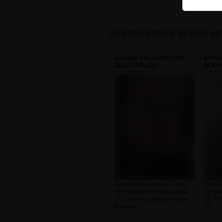
SZEXPARTNER BÉKÉS M
ZSOMBI SZEXPARTNER
BAND
BÉKÉS MEGYE
BÉKÉ
Zsombi Békés megye, 37 éves
bandi B
férfi, Újkígyós, heteroszexuális,
Gerendá
172 cm, 90 kg, átlagos testalkat,
cm, 70 k
barna haj
haj