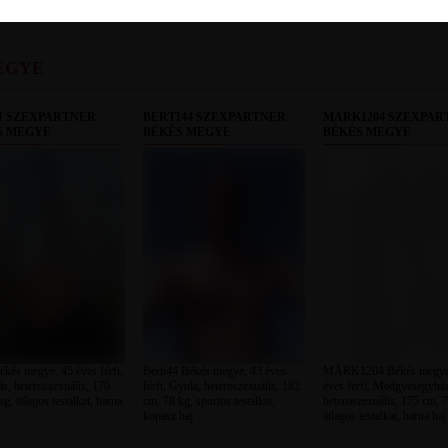
EGYE
I SZEXPARTNER
BERTI44 SZEXPARTNER
MÁRK1204 SZEXPAR
S MEGYE
BÉKÉS MEGYE
BÉKÉS MEGYE
ékés megye, 45 éves férfi,
Berti44 Békés megye, 43 éves
MÁRK1204 Békés megye
s, heteroszexuális, 170
férfi, Gyula, heteroszexuális, 182
éves férfi, Medgyesegyház
g, átlagos testalkat, barna
cm, 78 kg, sportos testalkat,
heteroszexuális, 175 cm, 7
kopasz haj
átlagos testalkat, barna haj