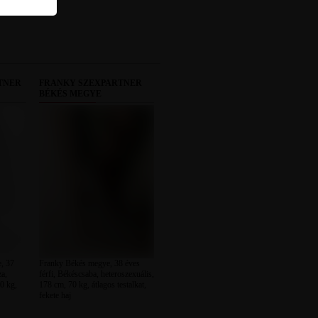
TNER
FRANKY SZEXPARTNER
BÉKÉS MEGYE
, 37
Franky Békés megye, 38 éves
a,
férfi, Békéscsaba, heteroszexuális,
0 kg,
178 cm, 70 kg, átlagos testalkat,
fekete haj