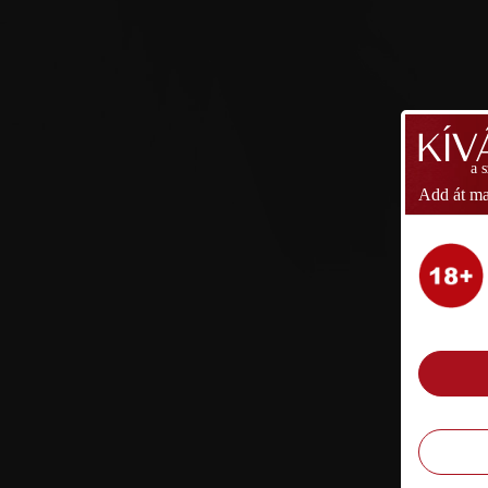
a 
Add át ma