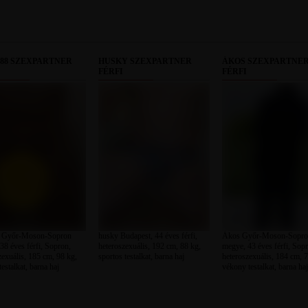
I88 SZEXPARTNER
HUSKY SZEXPARTNER
ÁKOS SZEXPARTNE
FÉRFI
FÉRFI
8 Győr-Moson-Sopron
husky Budapest, 44 éves férfi,
Ákos Győr-Moson-Sopr
38 éves férfi, Sopron,
heteroszexuális, 192 cm, 88 kg,
megye, 43 éves férfi, Sop
zexuális, 185 cm, 98 kg,
sportos testalkat, barna haj
heteroszexuális, 184 cm, 7
testalkat, barna haj
vékony testalkat, barna haj