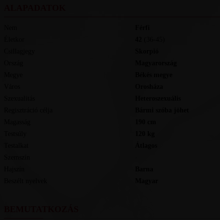
ALAPADATOK
Nem
Férfi
Életkor
42
(36-45)
Csillagjegy
Skorpió
Ország
Magyarország
Megye
Békés megye
Város
Orosháza
Szexualitás
Heteroszexuális
Regisztráció célja
Bármi szóba jöhet
Magasság
190
cm
Testsúly
120
kg
Testalkat
Átlagos
Szemszín
-
Hajszín
Barna
Beszélt nyelvek
magyar
BEMUTATKOZÁS