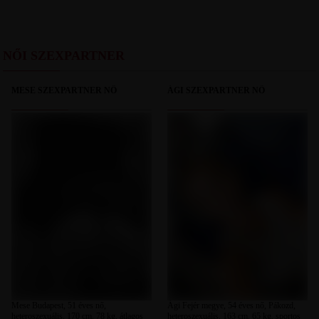
NŐI SZEXPARTNER
MESE SZEXPARTNER NŐ
ÁGI SZEXPARTNER NŐ
Mese Budapest, 51 éves nő,
Ági Fejér megye, 54 éves nő, Pákozd,
heteroszexuális, 170 cm, 78 kg, átlagos
heteroszexuális, 163 cm, 65 kg, sportos