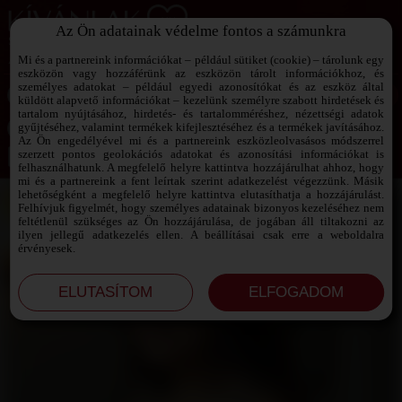
Az Ön adatainak védelme fontos a számunkra
SZEXPARTNER KERESŐ
Add át magad a vágyaidnak!
Mi és a partnereink információkat – például sütiket (cookie) – tárolunk egy
eszközön vagy hozzáférünk az eszközön tárolt információkhoz, és
személyes adatokat – például egyedi azonosítókat és az eszköz által
küldött alapvető információkat – kezelünk személyre szabott hirdetések és
tartalom nyújtásához, hirdetés- és tartalomméréshez, nézettségi adatok
Jelszó emlékeztető ›
gyűjtéséhez, valamint termékek kifejlesztéséhez és a termékek javításához.
Az Ön engedélyével mi és a partnereink eszközleolvasásos módszerrel
szerzett pontos geolokációs adatokat és azonosítási információkat is
Jegyezd meg az adataimat!
felhasználhatunk. A megfelelő helyre kattintva hozzájárulhat ahhoz, hogy
mi és a partnereink a fent leírtak szerint adatkezelést végezzünk. Másik
lehetőségként a megfelelő helyre kattintva elutasíthatja a hozzájárulást.
Felhívjuk figyelmét, hogy személyes adatainak bizonyos kezeléséhez nem
feltétlenül szükséges az Ön hozzájárulása, de jogában áll tiltakozni az
ilyen jellegű adatkezelés ellen. A beállításai csak erre a weboldalra
érvényesek.