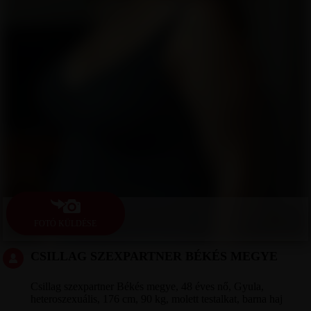
FOTÓ KÜLDÉSE
CSILLAG SZEXPARTNER BÉKÉS MEGYE
Csillag szexpartner Békés megye, 48 éves nő, Gyula,
heteroszexuális, 176 cm, 90 kg, molett testalkat, barna haj