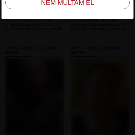
Edoka Békés megye, 52 éves nő,
Carol Békés megye, 50 éves nő,
Orosháza, heteroszexuális, 155 cm, 55
Békéscsaba-Gerla, heteroszexuális, 168
kg, sportos testalkat, kék szem, vörös haj
cm, 102 kg, molett testalkat, szőke haj
LACI SZEXPARTNER BÉKÉS
KICCSI SZEXPARTNER BÉKÉS
MEGYE
MEGYE