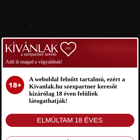
LETILT
FELJELENT
SZEXPARTNER BÉKÉS MEGYE
a szexpartner kereső
Add át magad a vágyaidnak!
EDOKA SZEXPARTNER BÉKÉS
CAROL SZEXPARTNER BÉKÉS
MEGYE
MEGYE
A weboldal felnőtt tartalmú, ezért a
Kivanlak.hu szexpartner keresőt
kizárólag 18 éven felüliek
látogathatják!