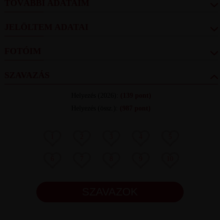
TOVÁBBI ADATAIM
JELÖLTEM ADATAI
FOTÓIM
SZAVAZÁS
Helyezés
(2026):
(139 pont)
Helyezés (össz.)
:
(987 pont)
1
2
3
4
5
6
7
8
9
10