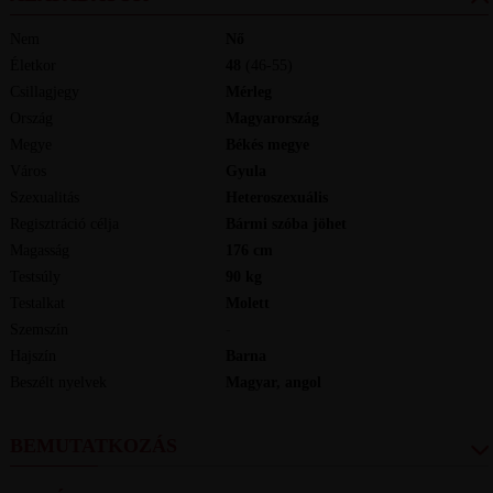
Nem
Nő
Életkor
48
(46-55)
Csillagjegy
Mérleg
Ország
Magyarország
Megye
Békés megye
Város
Gyula
Szexualitás
Heteroszexuális
Regisztráció célja
Bármi szóba jöhet
Magasság
176
cm
Testsúly
90
kg
Testalkat
Molett
Szemszín
-
Hajszín
Barna
Beszélt nyelvek
magyar, angol
BEMUTATKOZÁS